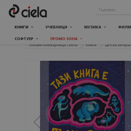
КНИГИ
УЧЕБНИЦИ
МУЗИКА
ФИЛМ
СОФТУЕР
ПРОМО ЗОНА
Онлайн книжарница Сиела
Книги
Детска литера