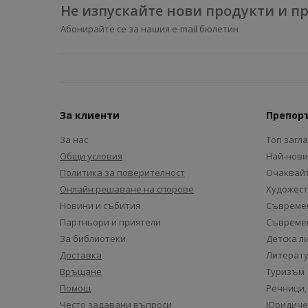
Не изпускайте нови продукти и 
Абонирайте се за нашия e-mail бюлетин
За клиенти
Препор
За нас
Топ загл
Общи условия
Най-нови
Политика за поверителност
Очаквайт
Онлайн решаване на спорове
Художест
Новини и събития
Съвремен
Партньори и приятели
Съвремен
За библиотеки
Детска л
Доставка
Литерату
Връщане
Туризъм
Помощ
Речници,
Често задавани въпроси
Юридиче