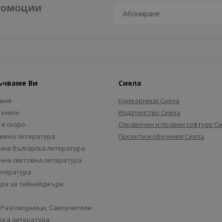
промоции
ъчваме Ви
Сиела
авия
Книжарници Сиела
 книги
Издателство Сиела
е скоро
Справочен и правен софтуер С
вена литература
Проекти и обучения Сиела
на българска литература
на световна литература
итература
ра за тийнейджъри
 Разговорници, Самоучители
ска литература