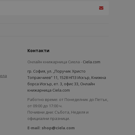
Контакти
Онлайн книжарница Сиела -
Ciela.com
гр. София, ул. „Поручик Христо
иела
Топракчиев“ 11, 1528 НПЗ Искър, Книжна
борса Искър, ет. 3, офис 33, Онлайн
книжарница Ciela.com
Работно време: от Понеделник до Петък,
от 09:00 до 17:00 ч.
Почивни дни: Събота, Неделя и
официални празници.
E-mail:
shop@ciela.com