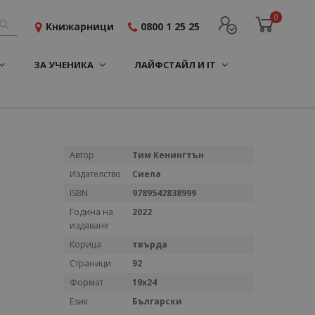
0
Книжарници
0800 1 25 25
ЗА УЧЕНИКА
ЛАЙФСТАЙЛ И IT
Повече
Автор
Тим Кенингтън
информация
Издателство
Сиела
ISBN
9789542838999
Година на
2022
издаване
Корица
твърда
Страници
92
Формат
19х24
Език
Български