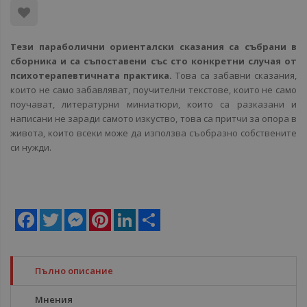
Тези параболични ориенталски сказания са събрани в
сборника и са съпоставени със сто конкретни случая от
психотерапевтичната практика.
Това са забавни сказания,
които не само забавляват, поучителни текстове, които не само
поучават, литературни миниатюри, които са разказани и
написани не заради самото изкуство, това са притчи за опора в
живота, които всеки може да използва съобразно собствените
си нужди.
Facebook
Twitter
Messenger
Pinterest
LinkedIn
Share
Пълно описание
Мнения