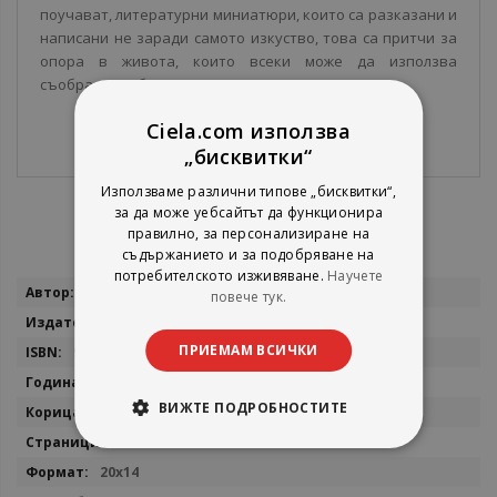
поучават, литературни миниатюри, които са разказани и
написани не заради самото изкуство, това са притчи за
опора в живота, които всеки може да използва
съобразно собствените си нужди.
Ciela.com използва
„бисквитки“
Използваме различни типове „бисквитки“,
за да може уебсайтът да функционира
правилно, за персонализиране на
съдържанието и за подобряване на
потребителското изживяване.
Научете
Повече
Носрат Песешкиан
повече тук.
информация
Славена
ПРИЕМАМ ВСИЧКИ
9789545797262
2008
ВИЖТЕ ПОДРОБНОСТИТЕ
мека
180
20x14