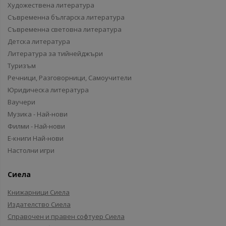
Художествена литература
Съвременна българска литература
Съвременна световна литература
Детска литература
Литература за тийнейджъри
Туризъм
Речници, Разговорници, Самоучители
Юридическа литература
Ваучери
Музика - Най-нови
Филми - Най-нови
Е-книги Най-нови
Настолни игри
Сиела
Книжарници Сиела
Издателство Сиела
Справочен и правен софтуер Сиела