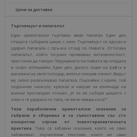
Цени за доставка
Търговецът и папагалът
Един ориенталски търговеи имал папагал. Един ден
птицата съборила шише с олио. Търговецът се ядосал и
ударил папагала с пръчка отзад по главата. Оттогава
папагалът, който по-рано проявявал интелигентност,
престанал да говори. Перушината на главата му опадала
и скоро оплешивял. Един ден, докато седял на рафта в
магазина на своя господар, влязъл плешив клиент. Видът
му силно развълнувал папагала. Пърхайки с криле, той
подскачал наоколо, кряскал и накрая за изненада на
всички проговорил отново: „И ти ли събори шишето с
олио и те удариха по тила, че вече нямаш коса?"
Тези параболични ориенталски сказания са
събрани в сборника и са съпоставени със сто
конкретни случая от психотерапевтичната
практика.
Това са забавни сказания, които не само
забавляват, поучителни текстове, които не само