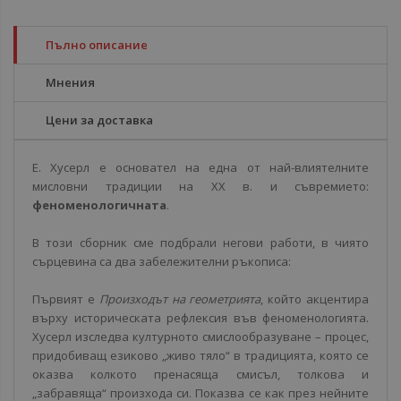
Пълно описание
Мнения
Цени за доставка
Е. Хусерл е основател на една от най-влиятелните
мисловни традиции на ХХ в. и съвремието:
феноменологичната
.
В този сборник сме подбрали негови работи, в чиято
сърцевина са два забележителни ръкописа:
Първият е
Произходът на геометрията
, който акцентира
върху историческата рефлексия във феноменологията.
Хусерл изследва културното смислообразуване – процес,
придобиващ езиково „живо тяло“ в традицията, която се
оказва колкото пренасяща смисъл, толкова и
„забравяща“ произхода си. Показва се как през нейните