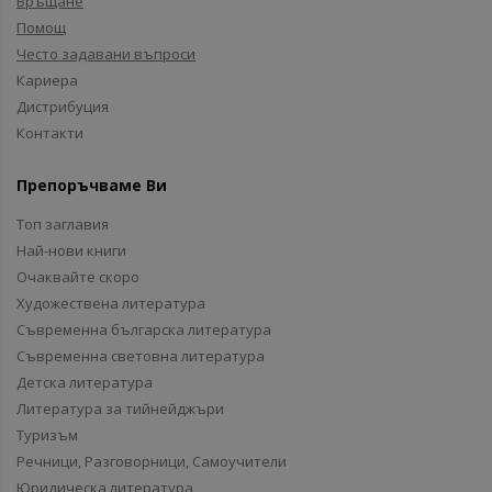
Връщане
Помощ
Често задавани въпроси
Кариера
Дистрибуция
Контакти
Препоръчваме Ви
Топ заглавия
Най-нови книги
Очаквайте скоро
Художествена литература
Съвременна българска литература
Съвременна световна литература
Детска литература
Литература за тийнейджъри
Туризъм
Речници, Разговорници, Самоучители
Юридическа литература