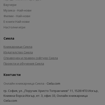
Ваучери
Музика - Най-нови
Филми - Най-нови
Е-книги Най-нови
Настолни игри
Сиела
Книжарници Сиела
Издателство Сиела
Справочен и правен софтуер Сиела
Проекти и обучения Сиела
Контакти
Онлайн книжарница Сиела -
Ciela.com
гр. София, ул. „Поручик Христо Топракчиев“ 11, 1528 НПЗ Искър,
Книжна борса Искър, ет. 3, офис 33, Онлайн книжарница
Ciela.com