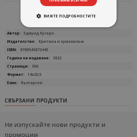
ПРИЕМАМ ВСИЧКИ
ВИЖТЕ ПОДРОБНОСТИТЕ
Повече
Едмунд Хусерл
информация
Критика и хуманизъм
9789545872440
2022
306
14x20,5
български
СВЪРЗАНИ ПРОДУКТИ
Не изпускайте нови продукти и
промоции