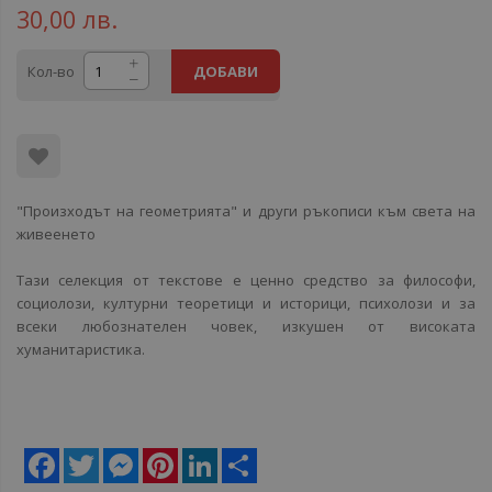
30,00 лв.
Кол-во
ДОБАВИ
"Произходът на геометрията" и други ръкописи към света на
живеенето
Тази селекция от текстове е ценно средство за философи,
социолози, културни теоретици и историци, психолози и за
всеки любознателен човек, изкушен от високата
хуманитаристика.
Facebook
Twitter
Messenger
Pinterest
LinkedIn
Share