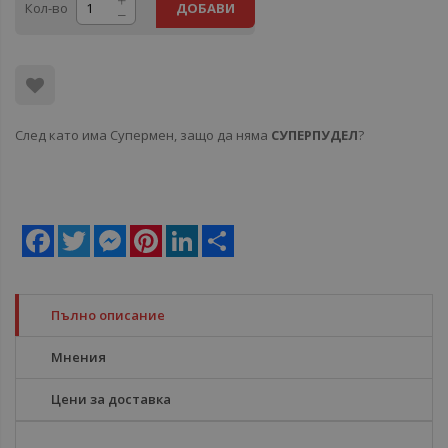
Кол-во
ДОБАВИ
След като има Супермен, защо да няма
СУПЕРПУДЕЛ
?
Facebook
Twitter
Messenger
Pinterest
LinkedIn
Share
Пълно описание
Мнения
Цени за доставка