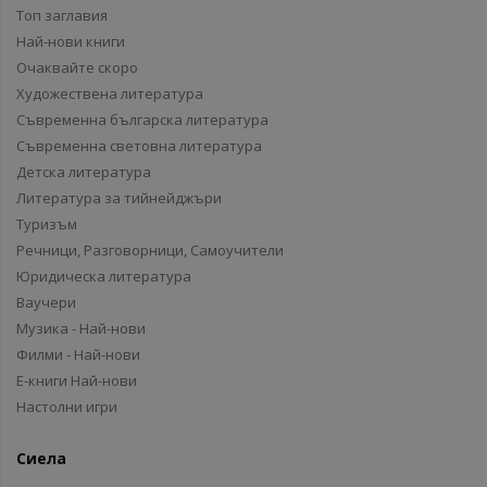
Топ заглавия
Най-нови книги
Очаквайте скоро
Художествена литература
Съвременна българска литература
Съвременна световна литература
Детска литература
Литература за тийнейджъри
Туризъм
Речници, Разговорници, Самоучители
Юридическа литература
Ваучери
Музика - Най-нови
Филми - Най-нови
Е-книги Най-нови
Настолни игри
Сиела