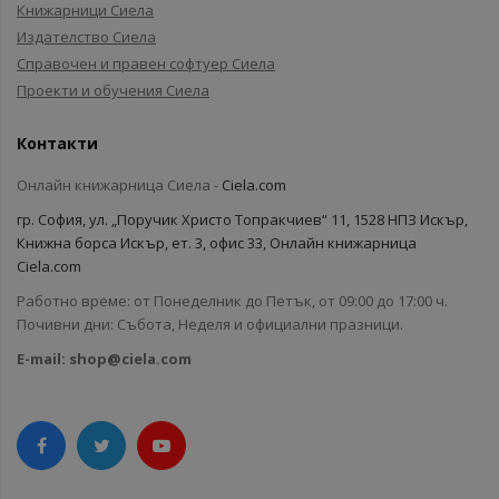
Книжарници Сиела
Издателство Сиела
Справочен и правен софтуер Сиела
Проекти и обучения Сиела
Контакти
Онлайн книжарница Сиела -
Ciela.com
гр. София, ул. „Поручик Христо Топракчиев“ 11, 1528 НПЗ Искър,
Книжна борса Искър, ет. 3, офис 33, Онлайн книжарница
Ciela.com
Работно време: от Понеделник до Петък, от 09:00 до 17:00 ч.
Почивни дни: Събота, Неделя и официални празници.
E-mail:
shop@ciela.com