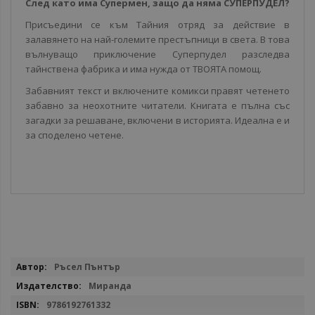
След като има Супермен, защо да няма СУПЕРПУДЕЛ?
Присъедини се към Тайния отряд за действие в
залавянето на най-големите престъпници в света. В това
вълнуващо приключение Суперпудел разследва
тайнствена фабрика и има нужда от ТВОЯТА помощ.
Забавният текст и включените комикси правят четенето
забавно за неохотните читатели. Книгата е пълна със
загадки за решаване, включени в историята. Идеална е и
за споделено четене.
Повече
Ръсел Пънтър
информация
Миранда
9786192761332