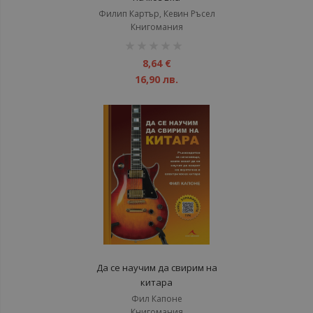
Филип Картър, Кевин Ръсел
Книгомания
рейтинг:
1%
8,64 €
16,90 лв.
Да се научим да свирим на
китара
Фил Капоне
Книгомания