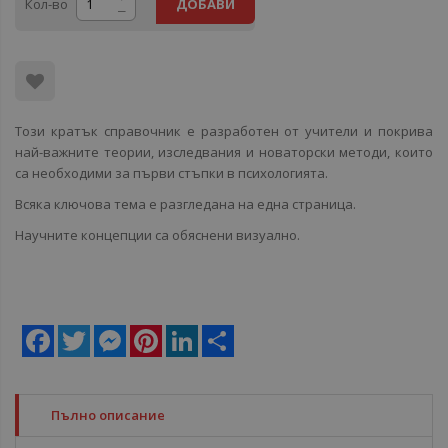
Кол-во
ДОБАВИ
Този кратък справочник е разработен от учители и покрива
най-важните теории, изследвания и новаторски методи, които
са необходими за първи стъпки в психологията.
Всяка ключова тема е разгледана на една страница.
Научните концепции са обяснени визуално.
Facebook
Twitter
Messenger
Pinterest
LinkedIn
Share
Пълно описание