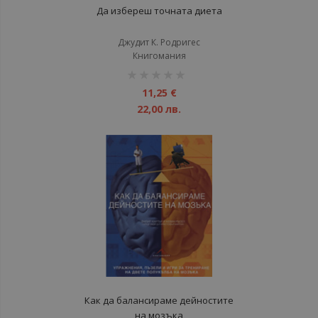
Да избереш точната диета
Джудит К. Родригес
Книгомания
рейтинг:
1%
11,25 €
22,00 лв.
Как да балансираме дейностите
на мозъка