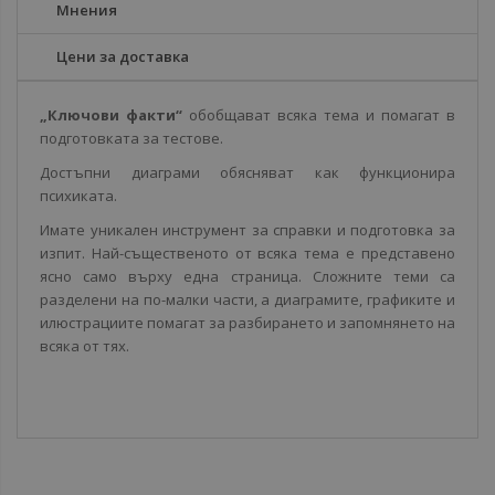
Мнения
Цени за доставка
„Ключови факти“
обобщават всяка тема и помагат в
подготовката за тестове.
Достъпни диаграми обясняват как функционира
психиката.
Имате уникален инструмент за справки и подготовка за
изпит. Най-същественото от всяка тема е представено
ясно само върху една страница. Сложните теми са
разделени на по-малки части, а диаграмите, графиките и
илюстрациите помагат за разбирането и запомнянето на
всяка от тях.