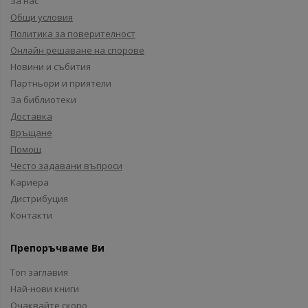
За нас
Общи условия
Политика за поверителност
Онлайн решаване на спорове
Новини и събития
Партньори и приятели
За библиотеки
Доставка
Връщане
Помощ
Често задавани въпроси
Кариера
Дистрибуция
Контакти
Препоръчваме Ви
Топ заглавия
Най-нови книги
Очаквайте скоро