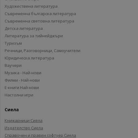
Художествена литература
Съвременна българска литература
Съвременна световна литература
Детска литература
Литература за тийнейджъри
Туризъм
Речници, Разговорници, Самоучители
Юридическа литература
Ваучери
Музика - Най-нови
Филми - Най-нови
Е-книги Най-нови
Настолни игри
Сиела
Книжарници Сиела
Издателство Сиела
Справочен и правен софтуер Сиела