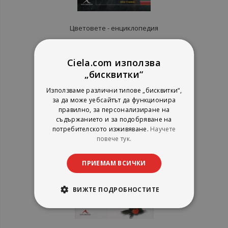
Цветовете - енциклопедия
Анна Стармър
Книгомания
Ciela.com използва
рейтинг:
„бисквитки“
100%
11,25 €
Използваме различни типове „бисквитки“,
22,00 лв.
за да може уебсайтът да функционира
правилно, за персонализиране на
съдържанието и за подобряване на
потребителското изживяване.
Научете
повече тук.
ПРИЕМАМ ВСИЧКИ
ВИЖТЕ ПОДРОБНОСТИТЕ