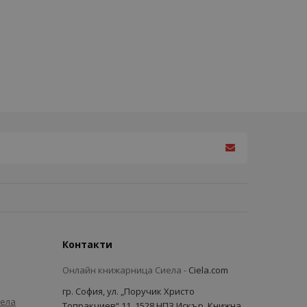
Контакти
Онлайн книжарница Сиела -
Ciela.com
гр. София, ул. „Поручик Христо
иела
Топракчиев“ 11, 1528 НПЗ Искър, Книжна