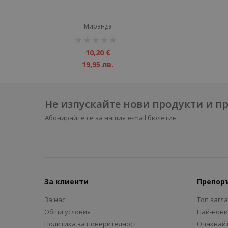
Миранда
рейтинг:
1%
10,20 €
19,95 лв.
Не изпускайте нови продукти и 
Абонирайте се за нашия e-mail бюлетин
За клиенти
Препор
За нас
Топ загл
Общи условия
Най-нови
Политика за поверителност
Очаквайт