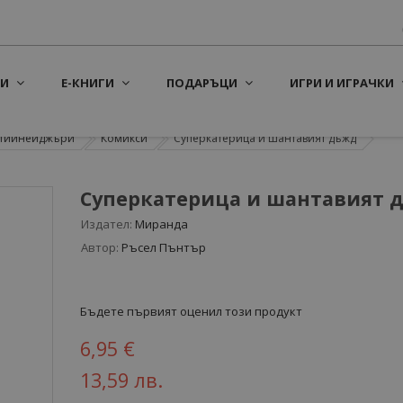
И
Е-КНИГИ
ПОДАРЪЦИ
ИГРИ И ИГРАЧКИ
а тийнейджъри
Комикси
Суперкатерица и шантавият дъжд
Суперкатерица и шантавият 
Издател:
Миранда
Автор:
Ръсел Пънтър
Бъдете първият оценил този продукт
6,95 €
13,59 лв.