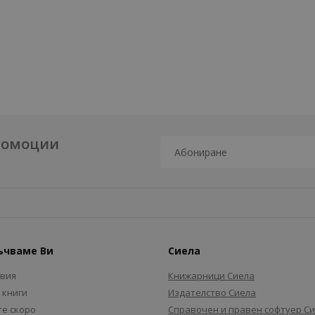
промоции
ъчваме Ви
Сиела
авия
Книжарници Сиела
 книги
Издателство Сиела
е скоро
Справочен и правен софтуер С