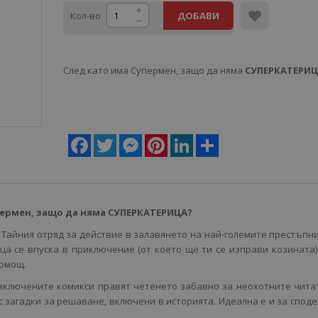
Кол-во
ДОБАВИ
След като има Супермен, защо да няма
СУПЕРКАТЕРИ
Facebook
Twitter
Messenger
Pinterest
LinkedIn
Share
пермен, защо да няма СУПЕРКАТЕРИЦА?
Тайния отряд за действие в залавянето на най-големите престъпн
ца се впуска в приключение (от което ще ти се изправи козината)
помощ.
 включените комикси правят четенето забавно за неохотните чита
с загадки за решаване, включени в историята. Идеална е и за спод