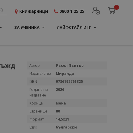
0
Книжарници
0800 1 25 25
ЗА УЧЕНИКА
ЛАЙФСТАЙЛ И IT
дъжд
Повече
Автор
Ръсел Пънтър
информация
Издателство
Миранда
ISBN
9786192761325
Година на
2026
издаване
Корица
мека
Страници
80
Формат
14,5х21
Език
български