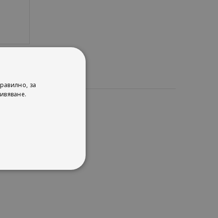
равилно, за
ивяване.