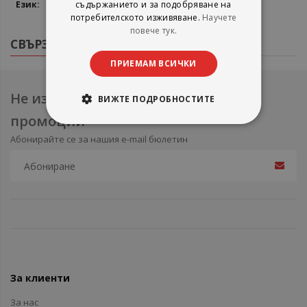
Български
съдържанието и за подобряване на
потребителското изживяване.
Научете
повече тук.
СВЪРЗАНИ ПРОДУКТИ
ПРИЕМАМ ВСИЧКИ
Не изпускайте нови продукти и
ВИЖТЕ ПОДРОБНОСТИТЕ
промоции
Абонирайте се за нашия e-mail бюлетин
За клиенти
За нас