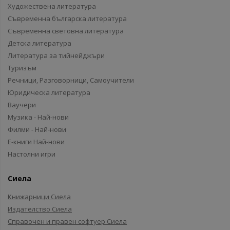
Художествена литература
Съвременна българска литература
Съвременна световна литература
Детска литература
Литература за тийнейджъри
Туризъм
Речници, Разговорници, Самоучители
Юридическа литература
Ваучери
Музика - Най-нови
Филми - Най-нови
Е-книги Най-нови
Настолни игри
Сиела
Книжарници Сиела
Издателство Сиела
Справочен и правен софтуер Сиела