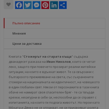
Facebook
Twitter
Messenger
Pinterest
LinkedIn
Share
Пълно описание
Мнения
Цени за доставка
Книгата "
Стожерът на старата къща
" съдържа
дванадесет разказа на
Иван Николов
, които се четат
леко, защото при повечето прозират реални житейски
ситуации, на които е вдъхнат живот. Те са свързани с
българското преживяване на света, със съхранените
стожери на националната ни идентичност, на човешкото
в един глобален свят. Някои от персонажите в тази книга
обаче не намират своя спасителен бряг - те са твърде
крехки, несигурни в себе си, неспособни да се справят с
изпитанията, на които ги подлага животът. Но герои като
Мóхата и Дянко не се оплакват, не си присвояват ролята