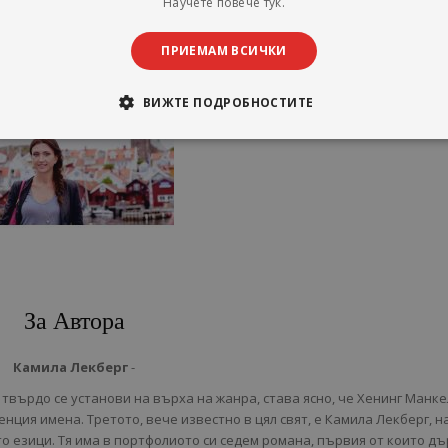
Научете повече тук.
ПРИЕМАМ ВСИЧКИ
ВИЖТЕ ПОДРОБНОСТИТЕ
За Автора
Камила Лекберг
-
твърдо се установи на върха на жанра, става ясно, че Хенинг Манкел
нция имена. Третото, вече известно в цял свят, е Камила Лекберг, 
о езици. Тя има в портфолиото си седем романа, първия от които д