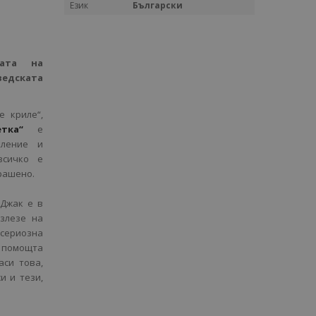
Език
Български
ата на
едската
 криле“,
тка“
е
пление и
всичко е
рашено.
Джак е в
злезе на
 сериозна
С помощта
аси това,
и и тези,