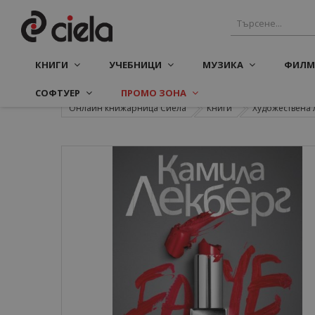
КНИГИ
УЧЕБНИЦИ
МУЗИКА
ФИЛМ
СОФТУЕР
ПРОМО ЗОНА
Онлайн книжарница Сиела
Книги
Художествена 