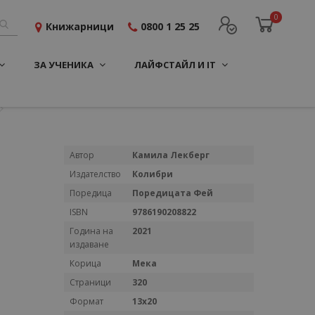
0
Книжарници
0800 1 25 25
ЗА УЧЕНИКА
ЛАЙФСТАЙЛ И IT
Повече
Автор
Камила Лекберг
информация
Издателство
Колибри
Поредица
Поредицата Фей
ISBN
9786190208822
Година на
2021
издаване
Корица
Мекa
Страници
320
Формат
13x20