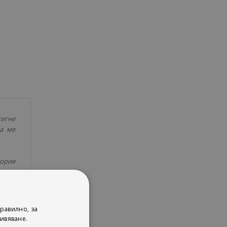
тигне
а ме
тория
та на
равилно, за
ивяване.