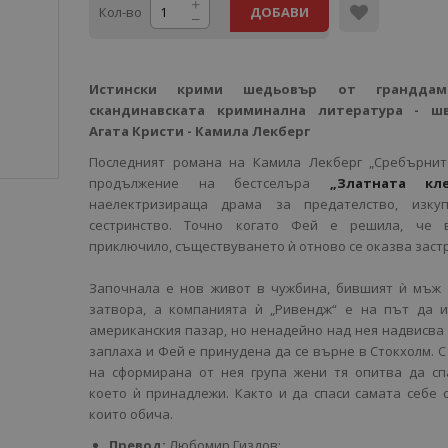
Кол-во
ДОБАВИ
Истински крими шедьовър от гранддам
скандинавската криминална литература - шв
Агата Кристи - Камила Лекберг
Последният романа на Камила Лекберг „Сребърните
продължение на бестселъра
„Златната кле
наелектризираща драма за предателство, изку
сестринство. Точно когато Фей е решила, че 
приключило, съществуването ѝ отново се оказва заст
Започнала е нов живот в чужбина, бившият ѝ мъж 
затвора, а компанията ѝ „Ривендж“ е на път да и
американския пазар, но ненадейно над нея надвисва
заплаха и Фей е принудена да се върне в Стокхолм. 
на сформирана от нея група жени тя опитва да сп
което ѝ принадлежи. Както и да спаси самата себе с
които обича.
Превод:
Любомир Гиздов;