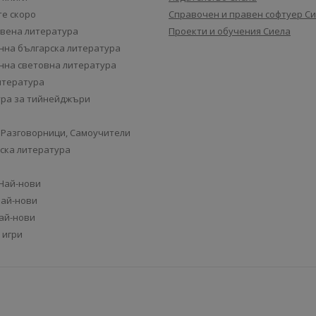
е скоро
Справочен и правен софтуер С
вена литература
Проекти и обучения Сиела
на българска литература
на световна литература
итература
ра за тийнейджъри
 Разговорници, Самоучители
ска литература
 Най-нови
Най-нови
Най-нови
 игри