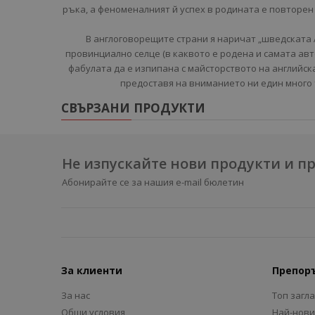
ръка, а феноменалният й успех в родината е повторен
В англоговорещите страни я наричат „шведската А
провинциално селце (в каквото е родена и самата авт
фабулата да е изпипана с майсторството на английс
предоставя на вниманието ни един много
СВЪРЗАНИ ПРОДУКТИ
Не изпускайте нови продукти и 
Абонирайте се за нашия e-mail бюлетин
За клиенти
Препор
За нас
Топ загл
Общи условия
Най-нови