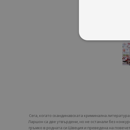
Сега, когато скандинавската криминална литература 
Ларшон са две утвърдени, но не останали без конкуре
гръмко в родната си Швеция и преведена на повечет