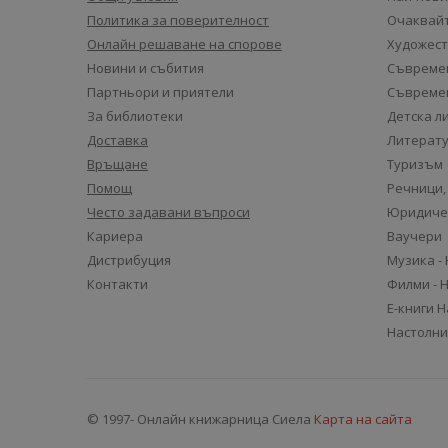
Политика за поверителност
Очаквайт
Онлайн решаване на спорове
Художест
Новини и събития
Съвремен
Партньори и приятели
Съвремен
За библиотеки
Детска л
Доставка
Литерату
Връщане
Туризъм
Помощ
Речници,
Често задавани въпроси
Юридиче
Кариера
Ваучери
Дистрибуция
Музика -
Контакти
Филми - 
Е-книги 
Настолни
© 1997- Онлайн книжарница Сиела
Карта на сайта