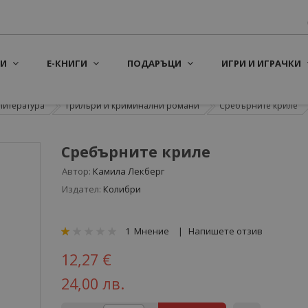
И
Е-КНИГИ
ПОДАРЪЦИ
ИГРИ И ИГРАЧКИ
литература
Трилъри и криминални романи
Сребърните криле
Сребърните криле
Автор:
Камила Лекберг
Издател:
Колибри
рейтинг:
1
Мнение
Напишете отзив
20
100
% of
12,27 €
24,00 лв.