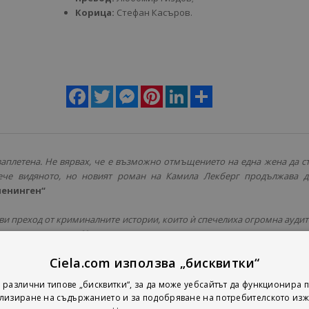
Корица:
Стефан Касъров.
Facebook
Twitter
Messenger
Pinterest
LinkedIn
Share
заплетена. Не вярвах, че е възможно отмъщението на една жена да с
ече видяното, но новият роман на Камила Лекберг продължава д
енинген“
ви преход от криминалните истории, които ѝ спечелиха огромна ауди
она екземпляра в 60 страни, към социално ангажирани романи в защи
Ел Италия“
Ciela.com използва „бисквитки“
 различни типове „бисквитки“, за да може уебсайтът да функционира п
лизиране на съдържанието и за подобряване на потребителското изж