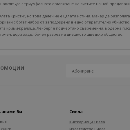
 навсякъде с триумфалното оглавяване на листите на най-продавани
гата Кристи“, но това далеч не е цялата истина. Макар да разполага
орка) и с богат набор от заподозрени в едно отвратително убийство
ката крими-кралица, Лекберг е подчертано съвременна, модерна пис
 точен, дори задълбочен разрез на днешното шведско общество.
промоции
ъчваме Ви
Сиела
авия
Книжарници Сиела
 книги
Издателство Сиела