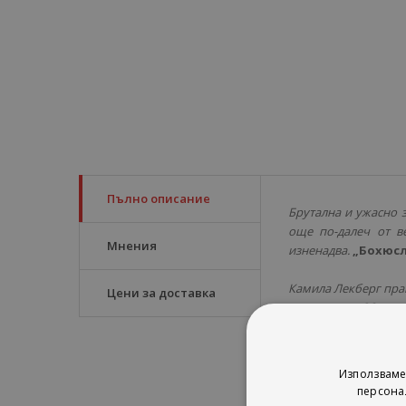
Пълно описание
Брутална и ужасно 
още по-далеч от в
Мнения
изненадва.
„Бохюсл
Камила Лекберг пра
Цени за доставка
и продадоха 26 мили
правата на жените
.
„
Използваме
персона