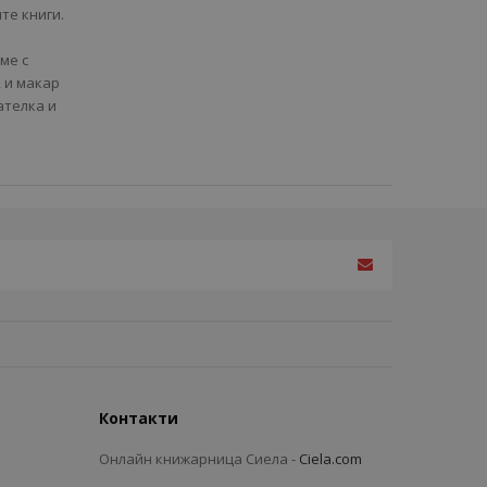
те книги.
ме с
, и макар
ателка и
Контакти
Онлайн книжарница Сиела -
Ciela.com