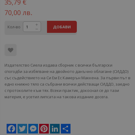
35,79 €
70,00 лв.
Кол-во
ДОБАВИ
Издателство Сиела издава сборник с всички български
спогодби за избягване на двойното данъчно облагане (СИДДО)
със съдействието на Си Ем Ес Камерън Маккена. За първи път в
едно книжно тяло са събрани всички действащи СИДДО, заедно
с протоколите към тях. Всеки практик, докоснал се до тази
материя, е усетил липсата на такова издание досега.
Facebook
Twitter
Messenger
Pinterest
LinkedIn
Share