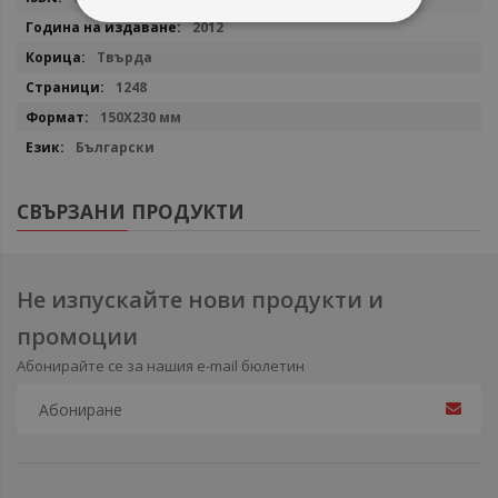
2012
Твърда
1248
150X230 мм
Български
СВЪРЗАНИ ПРОДУКТИ
Не изпускайте нови продукти и
промоции
Абонирайте се за нашия e-mail бюлетин