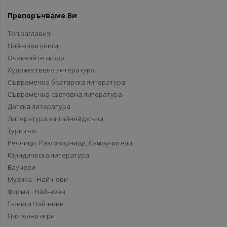
Препоръчваме Ви
Топ заглавия
Най-нови книги
Очаквайте скоро
Художествена литература
Съвременна българска литература
Съвременна световна литература
Детска литература
Литература за тийнейджъри
Туризъм
Речници, Разговорници, Самоучители
Юридическа литература
Ваучери
Музика - Най-нови
Филми - Най-нови
Е-книги Най-нови
Настолни игри