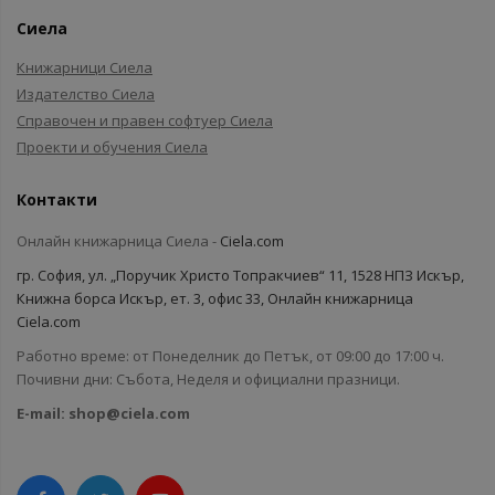
Сиела
Книжарници Сиела
Издателство Сиела
Справочен и правен софтуер Сиела
Проекти и обучения Сиела
Контакти
Онлайн книжарница Сиела -
Ciela.com
гр. София, ул. „Поручик Христо Топракчиев“ 11, 1528 НПЗ Искър,
Книжна борса Искър, ет. 3, офис 33, Онлайн книжарница
Ciela.com
Работно време: от Понеделник до Петък, от 09:00 до 17:00 ч.
Почивни дни: Събота, Неделя и официални празници.
E-mail:
shop@ciela.com