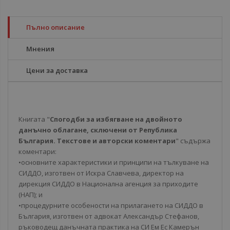
Пълно описание
Мнения
Цени за доставка
Книгата "
Спогодби за избягване на двойното
данъчно облагане, сключени от Република
България. Текстове и авторски коментари
" съдържа
коментари:
•основните характеристики и принципи на тълкуване на
СИДДО, изготвен от Искра Славчева, директор на
дирекция СИДДО в Национална агенция за приходите
(НАП); и
•процедурните особености на прилагането на СИДДО в
България, изготвен от адвокат Александър Стефанов,
ръководещ данъчната практика на СИ Ем Ес Камерън