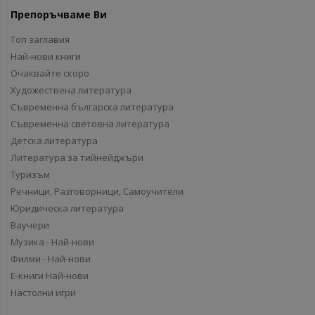
Препоръчваме Ви
Топ заглавия
Най-нови книги
Очаквайте скоро
Художествена литература
Съвременна българска литература
Съвременна световна литература
Детска литература
Литература за тийнейджъри
Туризъм
Речници, Разговорници, Самоучители
Юридическа литература
Ваучери
Музика - Най-нови
Филми - Най-нови
Е-книги Най-нови
Настолни игри