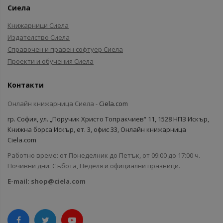
Сиела
Книжарници Сиела
Издателство Сиела
Справочен и правен софтуер Сиела
Проекти и обучения Сиела
Контакти
Онлайн книжарница Сиела -
Ciela.com
гр. София, ул. „Поручик Христо Топракчиев“ 11, 1528 НПЗ Искър,
Книжна борса Искър, ет. 3, офис 33, Онлайн книжарница
Ciela.com
Работно време: от Понеделник до Петък, от 09:00 до 17:00 ч.
Почивни дни: Събота, Неделя и официални празници.
E-mail:
shop@ciela.com