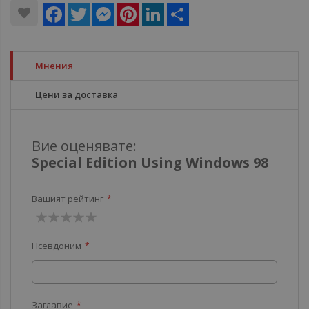
Facebook
Twitter
Messenger
Pinterest
LinkedIn
Share
Мнения
Цени за доставка
Вие оценявате:
Special Edition Using Windows 98
Вашият рейтинг
1
2
3
4
5
Псевдоним
звезда
звезди
звезди
звезди
звезди
Заглавие