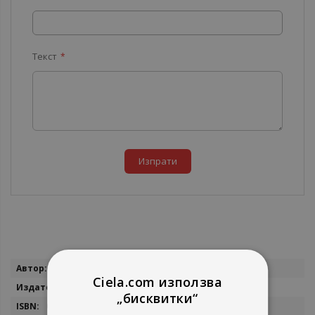
Текст
Изпрати
Повече
Ron Person
информация
Ciela.com използва
QUE
„бисквитки“
0-7897-1488-4