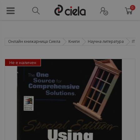
0
Онлайн книжарница Сиела
Книги
Научна литература
IT т
Не е наличен