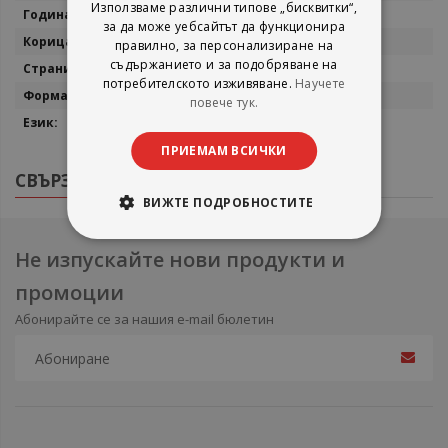
Използваме различни типове „бисквитки“,
1998
за да може уебсайтът да функционира
Меки корици
правилно, за персонализиране на
съдържанието и за подобряване на
870
потребителското изживяване.
Научете
23/18
повече тук.
Английски
ПРИЕМАМ ВСИЧКИ
СВЪРЗАНИ ПРОДУКТИ
ВИЖТЕ ПОДРОБНОСТИТЕ
Не изпускайте нови продукти и
промоции
Абонирайте се за нашия e-mail бюлетин