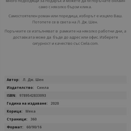
много подходящи за подарък и можете да ги поръчате онлайн
само с няколко бързи клика.
Самостоятелен роман или поредица, изборът е изцяло Ваш.
Потопете се в света на Л. Дж. Шен.
Поръчките се изпълняват в рамките на няколко работни дни, а
доставката може да бъде до адрес или офис. Изберете
сигурност и качество със Ciela.com.
Повече
Л. Дж. Шен
информация
Сиела
9789542833093
2020
Мека
360
60/90/16