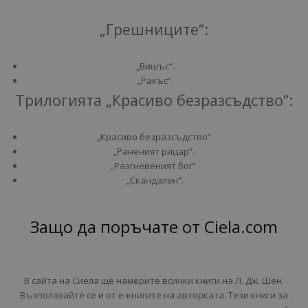
„Грешниците“:
„Вишъс“.
„Ракъс“.
Трилогията „Красиво безразсъдство“:
„Красиво безразсъдство“
„Раненият рицар“.
„Разгневеният бог“.
„Скандален“.
Защо да поръчате от Ciela.com
В сайта на Сиела ще намерите всички книги на Л. Дж. Шен.
Възползвайте се и от е-книгите на авторката. Тези книги за