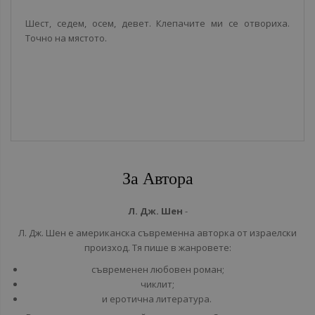
Шест, седем, осем, девет. Клепачите ми се отвориха.
Точно на мястото.
За Автора
Л. Дж. Шен
-
Л. Дж. Шен е американска съвременна авторка от израелски
произход. Тя пише в жанровете:
съвременен любовен роман;
чиклит;
и еротична литература.