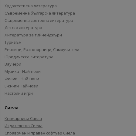
Художествена литература
Съвременна българска литература
Съвременна световна литература
Детска литература
Литература за тийнейджъри
Туризъм
Речници, Разговорници, Самоучители
Юридическа литература
Ваучери
Музика - Най-нови
Филми - Най-нови
Е-книги Най-нови
Настолни игри
Сиела
Книжарници Сиела
Издателство Сиела
Справочен и правен софтуер Сиела