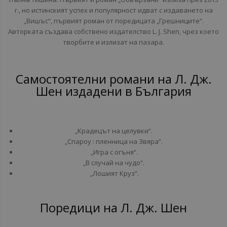
г., но истинският успех и популярност идват с издаването на
„Вишъс“, първият роман от поредицата „Грешниците“.
Авторката създава собствено издателство L. J. Shen, чрез което
творбите и излизат на пазара.
Самостоятелни романи на Л. Дж.
Шен издадени в България
„Крадецът на целувки“.
„Спароу : пленница на Звяра“.
„Игра с огъня“.
„В случай на чудо“.
„Лошият Круз“.
Поредици на Л. Дж. Шен