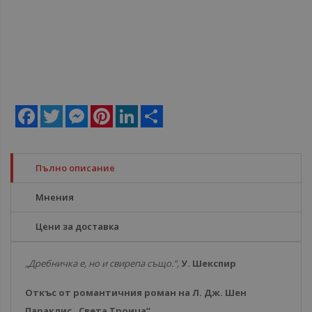
Facebook
Twitter
Messenger
Pinterest
LinkedIn
Share
Пълно описание
Мнения
Цени за доставка
„Дребничка е, но и свирепа също.“,
У. Шекспир
Откъс от романтичния роман на Л. Дж. Шен
Параклис „Света Троица“