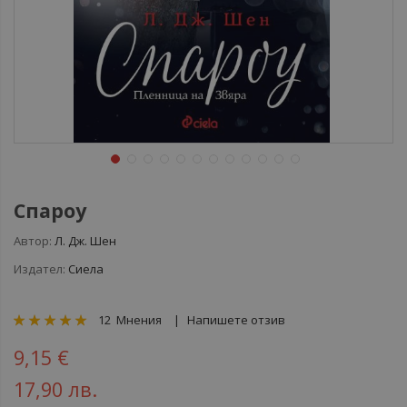
Спароу
Автор:
Л. Дж. Шен
Издател:
Сиела
рейтинг:
12
Мнения
Напишете отзив
98
100
% of
9,15 €
17,90 лв.