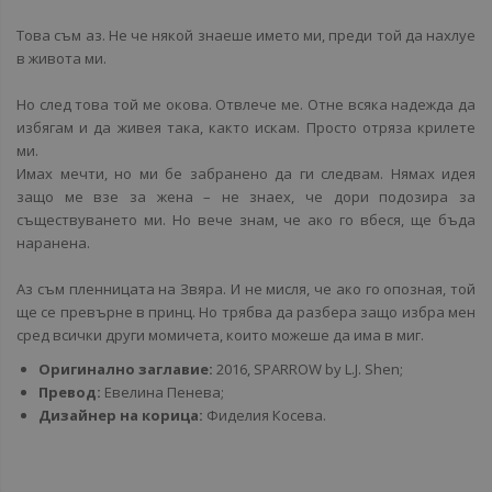
Това съм аз. Не че някой знаеше името ми, преди той да нахлуе
в живота ми.
Но след това той ме окова. Отвлече ме. Отне всяка надежда да
избягам и да живея така, както искам. Просто отряза крилете
ми.
Имах мечти, но ми бе забранено да ги следвам. Нямах идея
защо ме взе за жена – не знаех, че дори подозира за
съществуването ми. Но вече знам, че ако го вбеся, ще бъда
наранена.
Аз съм пленницата на Звяра. И не мисля, че ако го опозная, той
ще се превърне в принц. Но трябва да разбера защо избра мен
сред всички други момичета, които можеше да има в миг.
Оригинално заглавие:
2016, SPARROW by L.J. Shen;
Превод:
Евелина Пенева;
Дизайнер на корица:
Фиделия Косева.