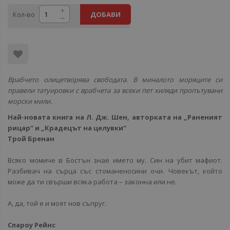
Кол-во
ДОБАВИ
Врабчето олицетворява свободата. В миналото моряците си
правели татуировки с врабчета за всеки пет хиляди пропътувани
морски мили.
Най-новата книга на Л. Дж. Шен, авторката на „Раненият
рицар“ и „Крадецът на целувки“
Трой Бренан
Всяко момиче в Бостън знае името му. Син на убит мафиот.
Разбивач на сърца със стоманеносини очи. Човекът, който
може да ти свърши всяка работа – законна или не.
А, да, той е и моят нов съпруг.
Спароу Рейнс