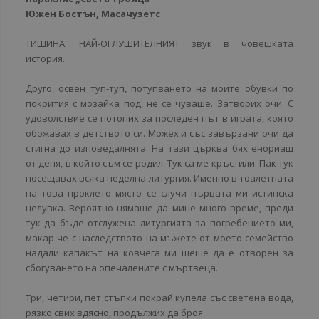
Южен Бостън, Масачузетс
ТИШИНА. НАЙ-ОГЛУШИТЕЛНИЯТ звук в човешката
история.
Друго, освен туп-туп, потупването на моите обувки по
покрития с мозайка под, не се чуваше. Затворих очи. С
удоволствие се потопих за последен път в играта, която
обожавах в детството си. Можех и със завързани очи да
стигна до изповедалнята. На тази църква бях енориаш
от деня, в който съм се родил. Тук са ме кръстили. Пак тук
посещавах всяка неделна литургия. Именно в тоалетната
на това проклето място се случи първата ми истинска
целувка. Вероятно нямаше да мине много време, преди
тук да бъде отслужена литургията за погребението ми,
макар че с наследството на мъжете от моето семейство
надали капакът на ковчега ми щеше да е отворен за
сбогуването на опечалените с мъртвеца.
Три, четири, пет стъпки покрай купела със светена вода,
рязко свих вдясно, продължих да броя.