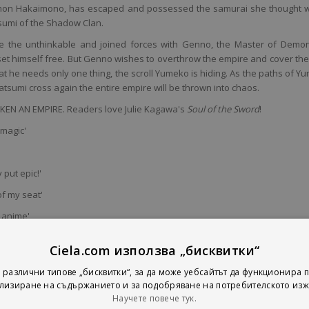
on Hakaimono, has escaped and possessed the samurai she thought 
tsumi of the Shadow Clan.
the unthinkable and joined forces with Genno, the Master of Demon
set himself free. But Genno wishes to overthrow the empire and cover the
at he needs only one thing, the scroll Yumeko is hiding. As the paths of Y
sumi cross again the entire empire will be thrown into chaos.
EN AN EMPIRE. Readers love Julie Kagawa's
Soul of the Sword
!
e magic'
 put epic!'
of my seat'
c anime'
 next book'
Ciela.com използва „бисквитки“
 различни типове „бисквитки“, за да може уебсайтът да функционира п
лизиране на съдържанието и за подобряване на потребителското изж
Научете повече тук.