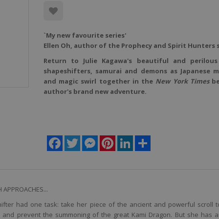
`My new favourite series'
Ellen Oh, author of the Prophecy and Spirit Hunters 
Return to Julie Kagawa's beautiful and perilous
shapeshifters, samurai and demons as Japanese m
and magic swirl together in the
New York Times
be
author's brand new adventure.
Facebook
Twitter
Messenger
Pinterest
LinkedIn
Share
H APPROACHES...
ter had one task: take her piece of the ancient and powerful scroll t
e and prevent the summoning of the great Kami Dragon. But she has 