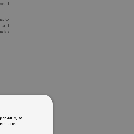
would
s, to
 land
umeko
равилно, за
ивяване.