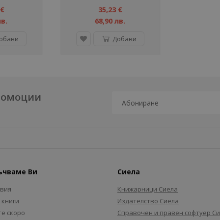
 €
35,23 €
лв.
68,90 лв.
обави
Добави
промоции
ъчваме Ви
Сиела
авия
Книжарници Сиела
 книги
Издателство Сиела
е скоро
Справочен и правен софтуер С