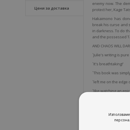
enemy now. The dem
Цени за доставка
protect her, Kage Ta
Hakaimono has done 
break his curse and 
in darkness. To do th
and the possessed Tat
AND CHAOS WILL DARK
`Julie's writing is pur
`It's breathtaking!'
`This book was simply
`left me on the edge 
`like watching an epi
`I cannot wait for the
Използваме
персона