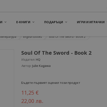
И
Е-КНИГИ
ПОДАРЪЦИ
ИГРИ И ИГРАЧКИ
литература
English books
Soul Of The Sword - Book 2
Soul Of The Sword - Book 2
Издател:
HQ
Автор:
Julie Kagawa
Бъдете първият оценил този продукт
11,25 €
22,00 лв.