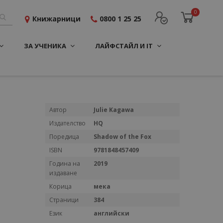
0
Книжарници
0800 1 25 25
ЗА УЧЕНИКА
ЛАЙФСТАЙЛ И IT
Повече
Автор
Julie Kagawa
информация
Издателство
HQ
Поредица
Shadow of the Fox
ISBN
9781848457409
Година на
2019
издаване
Корица
мека
Страници
384
Език
английски