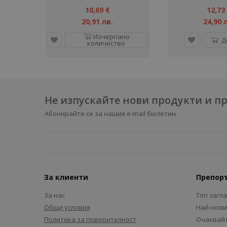
10,69 €
12,73
20,91 лв.
24,90 
Изчерпано
Д
количество
Не изпускайте нови продукти и 
Абонирайте се за нашия e-mail бюлетин
За клиенти
Препор
За нас
Топ загл
Общи условия
Най-нови
Политика за поверителност
Очаквайт