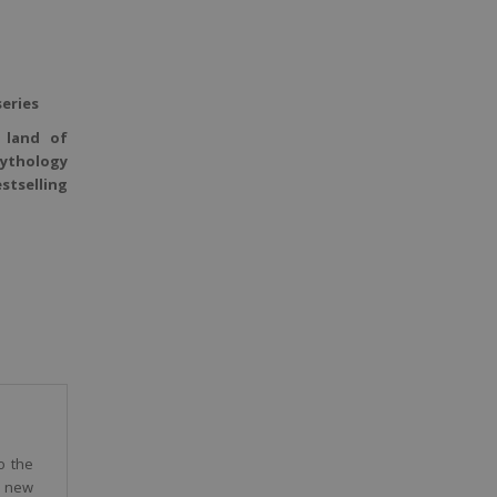
series
 land of
ythology
stselling
o the
a new