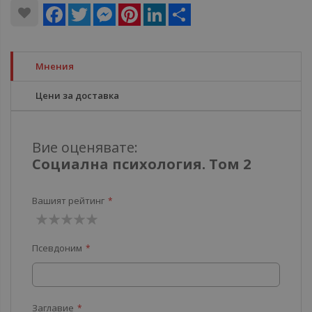
Facebook
Twitter
Messenger
Pinterest
LinkedIn
Share
Мнения
Цени за доставка
Вие оценявате:
Социална психология. Том 2
Вашият рейтинг
1
2
3
4
5
Псевдоним
звезда
звезди
звезди
звезди
звезди
Заглавие