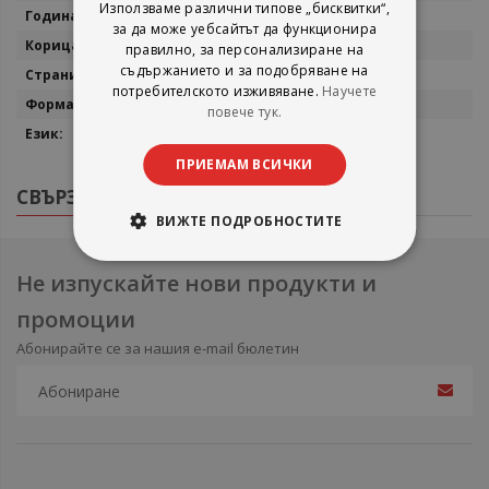
Използваме различни типове „бисквитки“,
1996
за да може уебсайтът да функционира
Меки корици
правилно, за персонализиране на
съдържанието и за подобряване на
352
потребителското изживяване.
Научете
19/13
повече тук.
Български
ПРИЕМАМ ВСИЧКИ
СВЪРЗАНИ ПРОДУКТИ
ВИЖТЕ ПОДРОБНОСТИТЕ
Не изпускайте нови продукти и
промоции
Абонирайте се за нашия e-mail бюлетин