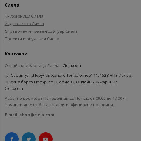
Сиела
Книжарници Сиела
Издателство Сиела
Справочен и правен софтуер Сиела
Проекти и обучения Сиела
Контакти
Онлайн книжарница Сиела -
Ciela.com
гр. София, ул. „Поручик Христо Топракчиев“ 11, 1528 НПЗ Искър,
Книжна борса Искър, ет. 3, офис 33, Онлайн книжарница
Ciela.com
Работно време: от Понеделник до Петък, от 09:00 до 17:00 ч.
Почивни дни: Събота, Неделя и официални празници.
E-mail:
shop@ciela.com