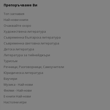
Препоръчваме Ви
Топ заглавия
Най-нови книги
Очаквайте скоро
Художествена литература
Съвременна българска литература
Съвременна световна литература
Детска литература
Литература за тийнейджъри
Туризъм
Речници, Разговорници, Самоучители
Юридическа литература
Ваучери
Музика - Най-нови
Филми - Най-нови
Е-книги Най-нови
Настолни игри