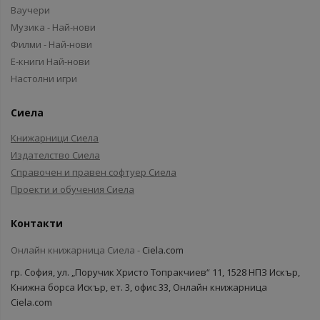
Ваучери
Музика - Най-нови
Филми - Най-нови
Е-книги Най-нови
Настолни игри
Сиела
Книжарници Сиела
Издателство Сиела
Справочен и правен софтуер Сиела
Проекти и обучения Сиела
Контакти
Онлайн книжарница Сиела -
Ciela.com
гр. София, ул. „Поручик Христо Топракчиев“ 11, 1528 НПЗ Искър,
Книжна борса Искър, ет. 3, офис 33, Онлайн книжарница
Ciela.com