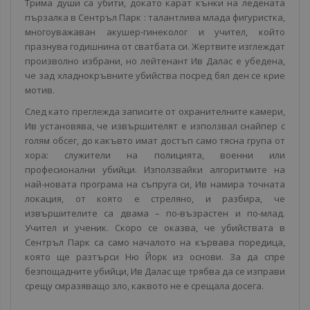
Трима души са убити, докато карат кънки на ледената
пързалка в Сентръл Парк : талантлива млада фигуристка,
многоуважаван акушер-гинеколог и учител, който
празнува годишнина от сватбата си. Жертвите изглеждат
произволно избрани, но лейтенант Ив Далас е убедена,
че зад хладнокръвните убийства посред бял ден се крие
мотив.
След като преглежда записите от охранителните камери,
Ив установява, че извършителят е използвал снайпер с
голям обсег, до какъвто имат достъп само тясна група от
хора: служители на полицията, военни или
професионални убийци. Използвайки алгоритмите на
най-новата програма на съпруга си, Ив намира точната
локация, от която е стреляно, и разбира, че
извършителите са двама – по-възрастен и по-млад.
Учител и ученик. Скоро се оказва, че убийствата в
Сентръл Парк са само началото на кървава поредица,
която ще разтърси Ню Йорк из основи. За да спре
безпощадните убийци, Ив Далас ще трябва да се изправи
срещу смразяващо зло, каквото не е срещала досега.