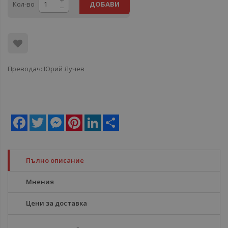
Кол-во
ДОБАВИ
Преводач: Юрий Лучев
Facebook
Twitter
Messenger
Pinterest
LinkedIn
Share
Пълно описание
Мнения
Цени за доставка