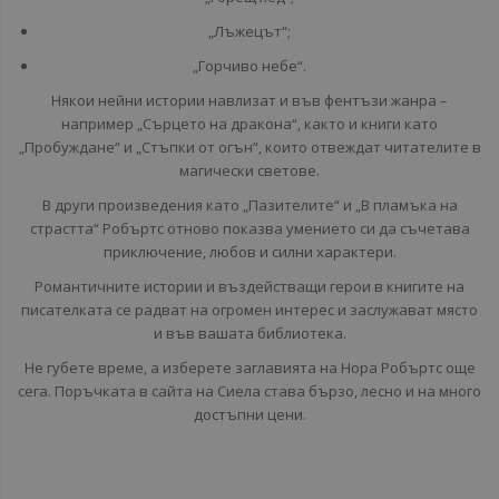
„Лъжецът“;
„Горчиво небе“.
Някои нейни истории навлизат и във фентъзи жанра –
например „Сърцето на дракона“, както и книги като
„Пробуждане“ и „Стъпки от огън“, които отвеждат читателите в
магически светове.
В други произведения като „Пазителите“ и „В пламъка на
страстта“ Робъртс отново показва умението си да съчетава
приключение, любов и силни характери.
Романтичните истории и въздействащи герои в книгите на
писателката се радват на огромен интерес и заслужават място
и във вашата библиотека.
Не губете време, а изберете заглавията на Нора Робъртс още
сега. Поръчката в сайта на Сиела става бързо, лесно и на много
достъпни цени.