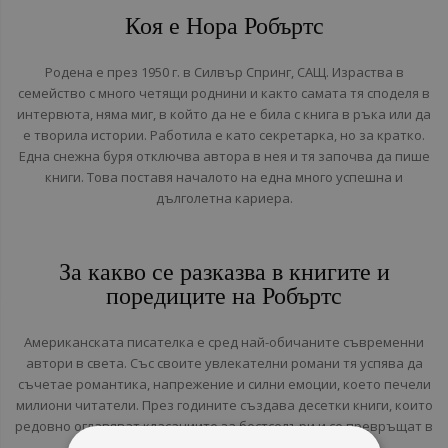
Коя е Нора Робъртс
Родена е през 1950 г. в Силвър Спринг, САЩ. Израства в
семейство с много четящи роднини и както самата тя споделя в
интервюта, няма миг, в който да не е била с книга в ръка или да
е творила истории. Работила е като секретарка, но за кратко.
Една снежна буря отключва автора в нея и тя започва да пише
книги. Това поставя началото на една много успешна и
дълголетна кариера.
За какво се разказва в книгите и
поредиците на Робъртс
Американската писателка е сред най-обичаните съвременни
автори в света. Със своите увлекателни романи тя успява да
съчетае романтика, напрежение и силни емоции, което печели
милиони читатели. През годините създава десетки книги, които
редовно оглавяват класациите за бестселъри и се превръщат в
любимо четиво за хора от различни поколения.