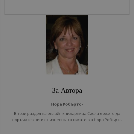
За Автора
Нора Робъртс
-
В този раздел на онлайн книжарница Сиела можете да
поръчате книги от известната писателка Нора Робъртс.