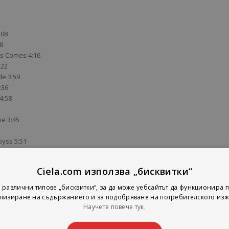
:08
8
ss Comes 4:16
:22
de 3:59
:36
4:58
ne 3:45
byss 5:51
5:24
Ciela.com използва „бисквитки“
3
 5:27
 различни типове „бисквитки“, за да може уебсайтът да функционира п
5
лизиране на съдържанието и за подобряване на потребителското изж
Научете повече тук.