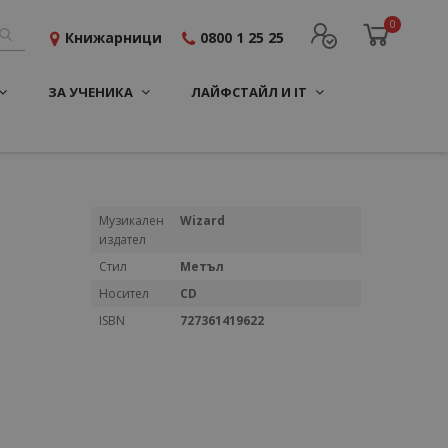
0
Книжарници
0800 1 25 25
ЗА УЧЕНИКА
ЛАЙФСТАЙЛ И IT
Повече
Музикален
Wizard
информация
издател
Стил
Метъл
Носител
CD
ISBN
727361419622