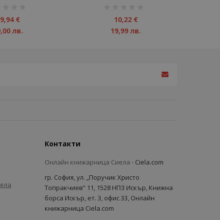
инг:
рейтинг:
1%
9,94 €
10,22 €
,00 лв.
19,99 лв.
Контакти
Онлайн книжарница Сиела -
Ciela.com
гр. София, ул. „Поручик Христо
иела
Топракчиев“ 11, 1528 НПЗ Искър, Книжна
борса Искър, ет. 3, офис 33, Онлайн
книжарница Ciela.com