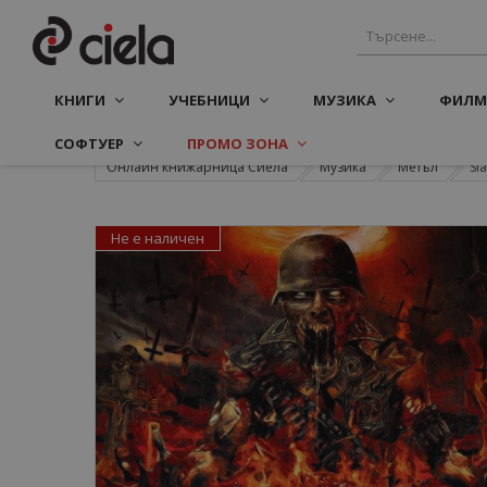
КНИГИ
УЧЕБНИЦИ
МУЗИКА
ФИЛМ
СОФТУЕР
ПРОМО ЗОНА
Онлайн книжарница Сиела
Музика
Метъл
Sla
Не е наличен