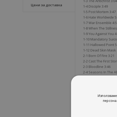
1-3 The Antichrist 3:04
Цени за доставка
1-4 Disciple 3:49
1-5 Post Mortem 3:47
1-6 Hate Worldwide 5
1-7 War Ensemble 4:5
1-8 When The Stillne
1-9 You Against You 4
1-10 Mandatory Suici
1-11 Hallowed Point 5
1-12 Dead Skin Mask 
2-1 Born Of Fire 3:21
2-2 Cast The First Sto
2-3 Bloodline 3:46
2-4 Seasons In The A
2-5 Hell Awaits 5:22
2-6 South Of Heaven 
2-7 Raining Blood 3:3
2-8 Chemical Warfare
Използваме
2-9 Angel Of Death 5:
персона