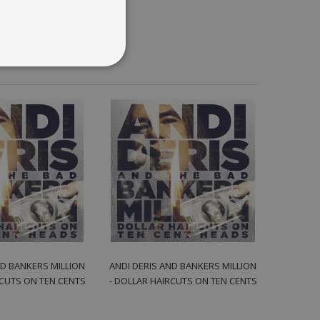
ND BANKERS MILLION
ANDI DERIS AND BANKERS MILLION
RCUTS ON TEN CENTS
- DOLLAR HAIRCUTS ON TEN CENTS
LP
CD