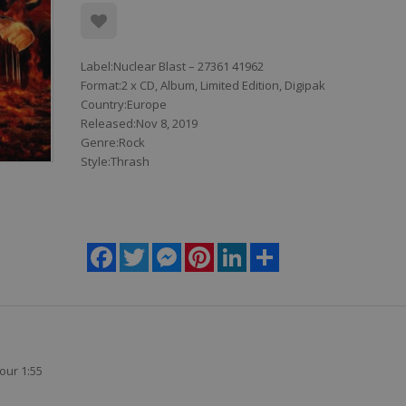
Label:Nuclear Blast – 27361 41962
Format:2 x CD, Album, Limited Edition, Digipak
Country:Europe
Released:Nov 8, 2019
Genre:Rock
Style:Thrash
Facebook
Twitter
Messenger
Pinterest
LinkedIn
Share
our 1:55