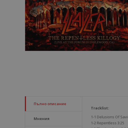
Пълно описание
Tracklist:
1-1 Delusions Of Savi
Мнения
1-2 Repentless 3:25