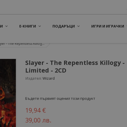
И
Е-КНИГИ
ПОДАРЪЦИ
ИГРИ И ИГРАЧКИ
yer - The Repentless Killog...
Slayer - The Repentless Killogy -
Limited - 2CD
Издател:
Wizard
Бъдете първият оценил този продукт
19,94 €
39,00 лв.