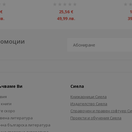
рейтинг:
рейт
1%
1%
 €
25,56 €
1
лв.
49,99 лв.
39
промоции
ъчваме Ви
Сиела
авия
Книжарници Сиела
 книги
Издателство Сиела
е скоро
Справочен и правен софтуер С
вена литература
Проекти и обучения Сиела
на българска литература