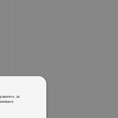
равилно, за
ивяване.