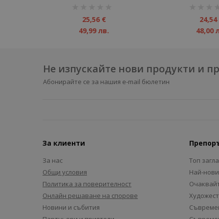
рейтинг:
рейтинг:
1%
1%
25,56 €
24,54
49,99 лв.
48,00 
Не изпускайте нови продукти и 
Абонирайте се за нашия e-mail бюлетин
За клиенти
Препор
За нас
Топ загл
Общи условия
Най-нови
Политика за поверителност
Очаквайт
Онлайн решаване на спорове
Художест
Новини и събития
Съвремен