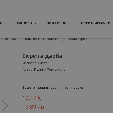
И
Е-КНИГИ
ПОДАРЪЦИ
ИГРИ И ИГРАЧКИ
 философия
Популярна психология
Скрита дарба
Скрита дарба
Издател:
Сиела
Автор:
Полина Помплиано
Бъдете първият оценил този продукт
10,17 €
19,89 лв.