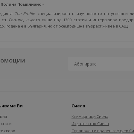
Полина Помплиано
-
едията
The
Profile
, специализирана в изучаването на успешни л
 сп.
Fortune
, където пише над 1300 статии и интервюира предп
р. Родена е в България, но от осемгодишна възраст живее в САЩ.
промоции
ъчваме Ви
Сиела
авия
Книжарници Сиела
 книги
Издателство Сиела
е скоро
Справочен и правен софтуер С