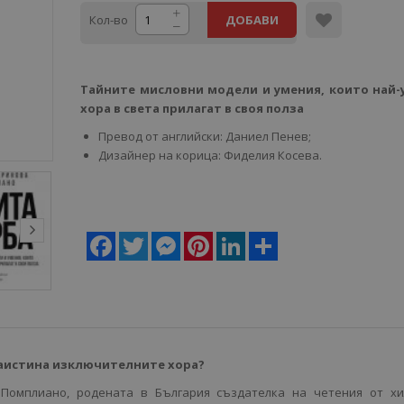
Кол-во
ДОБАВИ
Тайните мисловни модели и умения, които най-
хора в света прилагат в своя полза
Превод от английски: Даниел Пенев;
Дизайнер на корица: Фиделия Косева.
Facebook
Twitter
Messenger
Pinterest
LinkedIn
Share
аистина изключителните хора?
Помплиано, родената в България създателка на четения от хи