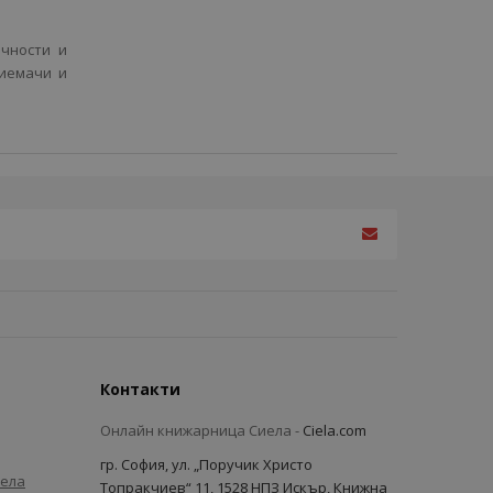
ичности и
риемачи и
Контакти
Онлайн книжарница Сиела -
Ciela.com
гр. София, ул. „Поручик Христо
иела
Топракчиев“ 11, 1528 НПЗ Искър, Книжна