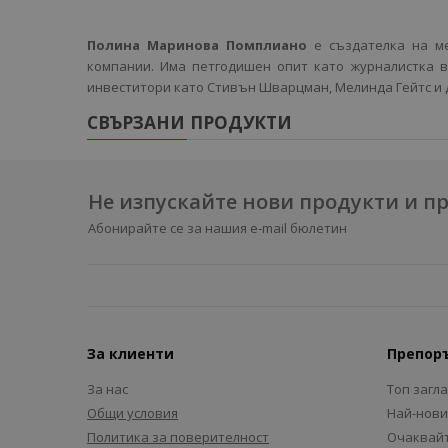
Полина Маринова Помплиано
е създателка на м
компании. Има петгодишен опит като журналистка в
инвеститори като Стивън Шварцман, Мелинда Гейтс и д
СВЪРЗАНИ ПРОДУКТИ
Не изпускайте нови продукти и 
Абонирайте се за нашия e-mail бюлетин
За клиенти
Препор
За нас
Топ загл
Общи условия
Най-нови
Политика за поверителност
Очаквайт