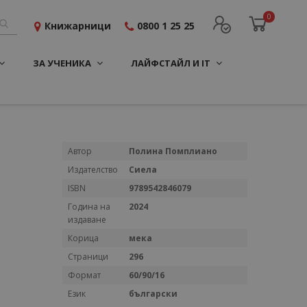
0
Книжарници
0800 1 25 25
ЗА УЧЕНИКА
ЛАЙФСТАЙЛ И IT
Повече
Автор
Полина Помплиано
информация
Издателство
Сиела
ISBN
9789542846079
Година на
2024
издаване
Корица
мека
Страници
296
Формат
60/90/16
Език
български