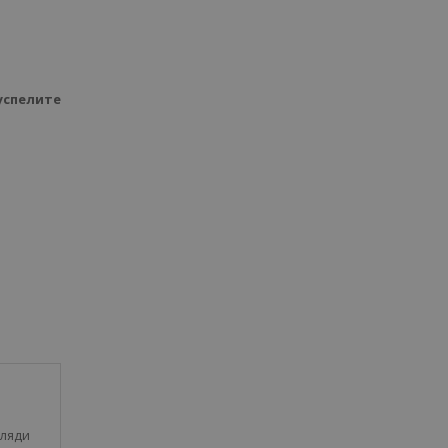
успелите
ляди