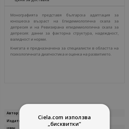
Монографията представя българска адаптация за
юношеска възраст на Епидемиологична скала за
депресия и на Ревизирана епидемиологична скала за
депресия: данни за факторна структура, надеждност,
валидност и норми.
Книгата е предназначена за специалисти в областта на
психологичната диагностика и оценка на развитието.
Повече
Пламен Калчев
Ciela.com използва
информация
Изток - Запад
„бисквитки“
9786190116608