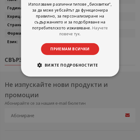
Използваме различни типове „бисквитки“,
2025
за да може уебсайтът да функционира
правилно, за персонализиране на
мека
съдържанието и за подобряване на
310
потребителското изживяване.
Научете
14x21
повече тук.
български
ПРИЕМАМ ВСИЧКИ
СВЪРЗАНИ ПРОДУКТИ
ВИЖТЕ ПОДРОБНОСТИТЕ
Не изпускайте нови продукти и
промоции
Абонирайте се за нашия e-mail бюлетин