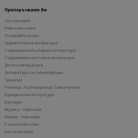
Препоръчваме Ви
Топ заглавия
Най-нови книги
Очаквайте скоро
Художествена литература
Съвременна българска литература
Съвременна световна литература
Детска литература
Литература за тийнейджъри
Туризъм
Речници, Разговорници, Самоучители
Юридическа литература
Ваучери
Музика - Най-нови
Филми - Най-нови
Е-книги Най-нови
Настолни игри