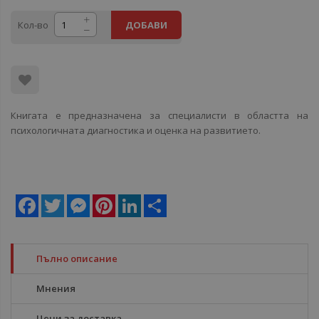
Кол-во
ДОБАВИ
Книгата е предназначена за специалисти в областта на
психологичната диагностика и оценка на развитието.
Facebook
Twitter
Messenger
Pinterest
LinkedIn
Share
Пълно описание
Мнения
Цени за доставка