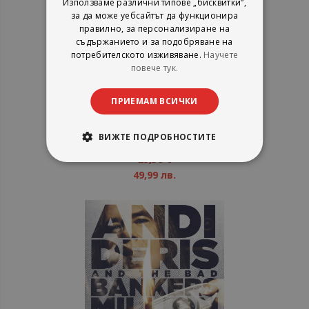
Използваме различни типове „бисквитки“,
за да може уебсайтът да функционира
правилно, за персонализиране на
съдържанието и за подобряване на
потребителското изживяване.
Научете
повече тук.
AC/DC - Iron Man 2 - CD
ПРИЕМАМ ВСИЧКИ
ВИЖТЕ ПОДРОБНОСТИТЕ
рейтинг:
1%
25,56 €
49,99 лв.