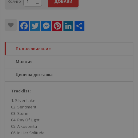
Кол-во
ДОБАВИ
Facebook
Twitter
Messenger
Pinterest
LinkedIn
Share
Пълно описание
Мнения
Цени за доставка
Tracklist:
1. Silver Lake
02. Sentiment
03. Storm
04. Ray Of Light
05. Alkusointu
06. In Her Solitude