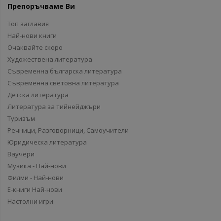
Препоръчваме Ви
Топ заглавия
Най-нови книги
Очаквайте скоро
Художествена литература
Съвременна българска литература
Съвременна световна литература
Детска литература
Литература за тийнейджъри
Туризъм
Речници, Разговорници, Самоучители
Юридическа литература
Ваучери
Музика - Най-нови
Филми - Най-нови
Е-книги Най-нови
Настолни игри