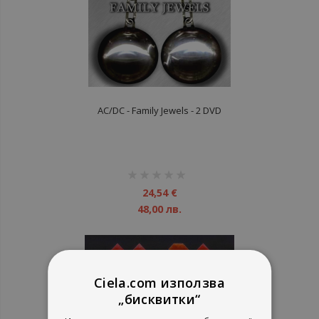
AC/DC - Family Jewels - 2 DVD
рейтинг:
1%
24,54 €
48,00 лв.
Ciela.com използва
„бисквитки“