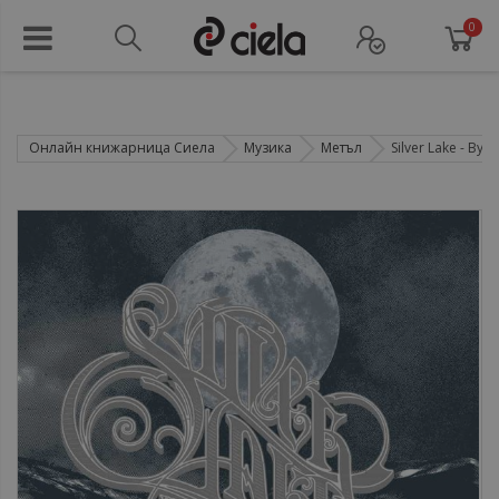
0
Онлайн книжарница Сиела
Музика
Метъл
Silver Lake - By E