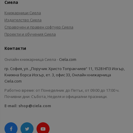
Сиела
Книжарници Сиела
Издателство Сиела
Справочен и правен софтуер Сиела
Проекти и обучения Сиела
Контакти
Онлайн книжарница Сиела -
Ciela.com
гр. София, ул. „Поручик Христо Топракчиев“ 11, 1528 НПЗ Искър,
Книжна борса Искър, ет. 3, офис 33, Онлайн книжарница
Ciela.com
Работно време: от Понеделник до Петък, от 09:00 до 17:00 ч.
Почивни дни: Събота, Неделя и официални празници.
E-mail:
shop@ciela.com