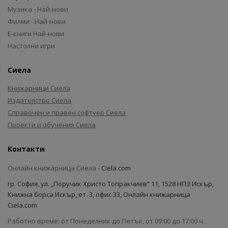
Музика - Най-нови
Филми - Най-нови
Е-книги Най-нови
Настолни игри
Сиела
Книжарници Сиела
Издателство Сиела
Справочен и правен софтуер Сиела
Проекти и обучения Сиела
Контакти
Онлайн книжарница Сиела -
Ciela.com
гр. София, ул. „Поручик Христо Топракчиев“ 11, 1528 НПЗ Искър,
Книжна борса Искър, ет. 3, офис 33, Онлайн книжарница
Ciela.com
Работно време: от Понеделник до Петък, от 09:00 до 17:00 ч.