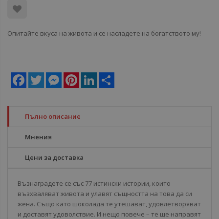
Опитайте вкуса на живота и се насладете на богатството му!
Facebook
Twitter
Messenger
Pinterest
LinkedIn
Share
Пълно описание
Мнения
Цени за доставка
Възнаградете се със 77 истински истории, които
възхваляват живота и улавят същността на това да си
жена. Също като шоколада те утешават, удовлетворяват
и доставят удоволствие. И нещо повече – те ще направят