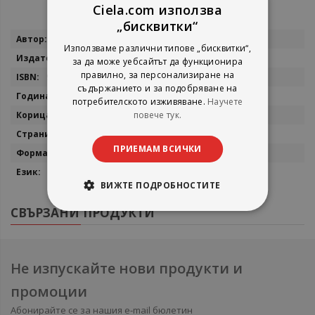
Ciela.com използва
„бисквитки“
Повече
Кей Аленбоу
Използваме различни типове „бисквитки“,
информация
Пергамент Прес
за да може уебсайтът да функционира
правилно, за персонализиране на
9789546410771
съдържанието и за подобряване на
2015
потребителското изживяване.
Научете
мека
повече тук.
280
ПРИЕМАМ ВСИЧКИ
13х20
български
ВИЖТЕ ПОДРОБНОСТИТЕ
СВЪРЗАНИ ПРОДУКТИ
Не изпускайте нови продукти и
промоции
Абонирайте се за нашия e-mail бюлетин