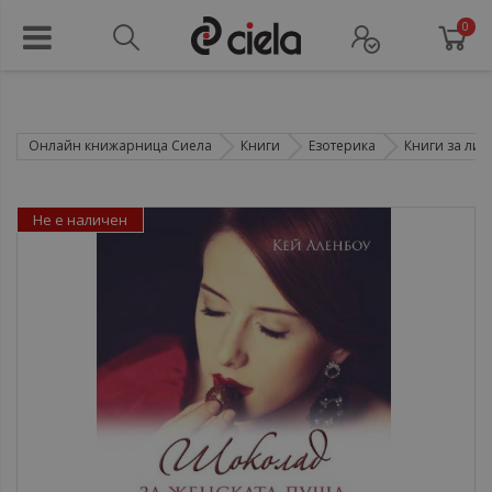
0
Онлайн книжарница Сиела
Книги
Езотерика
Книги за лич
Не е наличен