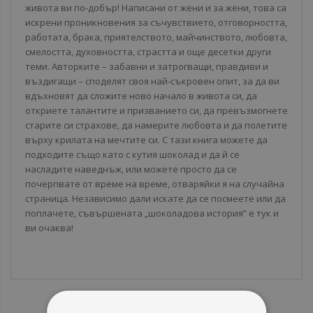
живота ви по-добър! Написани от жени и за жени, това са
искрени проникновения за съчувствието, отговорността,
работата, брака, приятелството, майчинството, любовта,
смелостта, духовността, страстта и още десетки други
теми. Авторките – забавни и затрогващи, правдиви и
въздигащи – споделят своя най-съкровен опит, за да ви
вдъхновят да сложите ново начало в живота си, да
откриете талантите и призванието си, да превъзмогнете
старите си страхове, да намерите любовта и да полетите
върху крилата на мечтите си. С тази книга можете да
подходите също като с кутия шоколад и да й се
насладите наведнъж, или можете просто да се
почерпвате от време на време, отваряйки я на случайна
страница. Независимо дали искате да се посмеете или да
поплачете, съвършената „шоколадова история” е тук и
ви очаква!