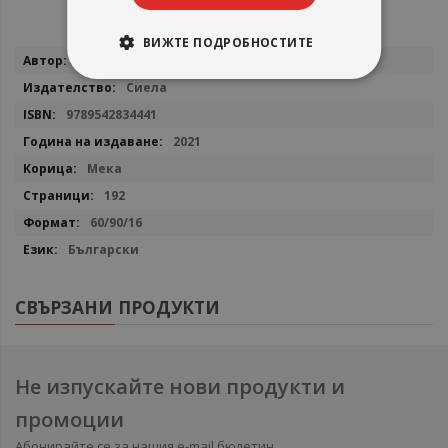
ВИЖТЕ ПОДРОБНОСТИТЕ
Повече
Деляна Манева
информация
Сиела
9789542834441
2021
Мека
192
60/90/16
Български
СВЪРЗАНИ ПРОДУКТИ
Не изпускайте нови продукти и
промоции
Абонирайте се за нашия e-mail бюлетин