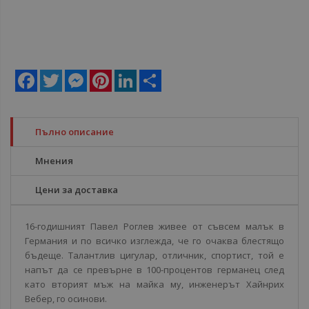
Facebook
Twitter
Messenger
Pinterest
LinkedIn
Share
Пълно описание
Мнения
Цени за доставка
16-годишният Павел Роглев живее от съвсем малък в
Германия и по всичко изглежда, че го очаква блестящо
бъдеще. Талантлив цигулар, отличник, спортист, той е
напът да се превърне в 100-процентов германец след
като вторият мъж на майка му, инженерът Хайнрих
Вебер, го осинови.