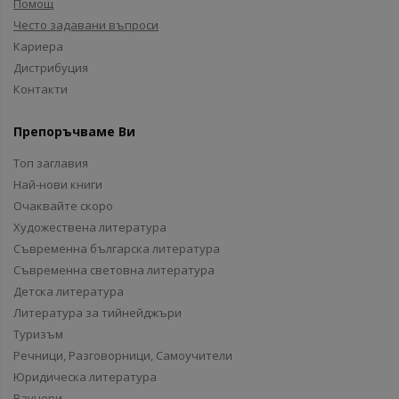
Помощ
Често задавани въпроси
Кариера
Дистрибуция
Контакти
Препоръчваме Ви
Топ заглавия
Най-нови книги
Очаквайте скоро
Художествена литература
Съвременна българска литература
Съвременна световна литература
Детска литература
Литература за тийнейджъри
Туризъм
Речници, Разговорници, Самоучители
Юридическа литература
Ваучери