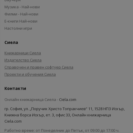
Музика - Най-нови
Филми - Най-нови
Е-книги Най-нови
Настолни игри
Сиела
Книжарници Сиела
Издателство Сиела
Справочен и правен софтуер Сиела
Проекти и обучения Сиела
Контакти
Онлайн книжарница Сиела -
Ciela.com
гр. София, ул. „Поручик Христо Топракчиев“ 11, 1528 НПЗ Искър,
Книжна борса Искър, ет. 3, офис 33, Онлайн книжарница
Ciela.com
Работно време: от Понеделник до Петък, от 09:00 до 17:00 ч.