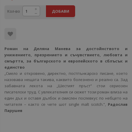
Кол-во
ДОБАВИ
Роман на Деляна Манева за достойнството и
унижението, презрението и съчувствието, любовта и
смъртта, за българското и европейското в сблъсък и
единство
„Смело и откровено, директно, постпънкарско писане, което
назовава нещата такива, каквито болезнено и реално са. Зад
забавната лекота на „Шестият пръст“ стои сериозен
писателски труд. С увлекателния си сюжет този роман влиза на
един дъх и оставя дълбок и смислен послевкус по небцето на
читателя – както се чете шот single malt scotch.“,
Радослав
Парушев