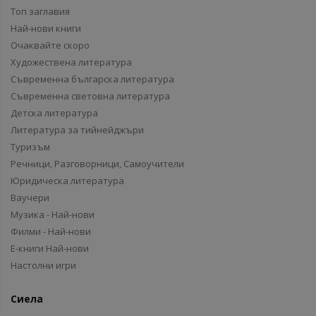
Топ заглавия
Най-нови книги
Очаквайте скоро
Художествена литература
Съвременна българска литература
Съвременна световна литература
Детска литература
Литература за тийнейджъри
Туризъм
Речници, Разговорници, Самоучители
Юридическа литература
Ваучери
Музика - Най-нови
Филми - Най-нови
Е-книги Най-нови
Настолни игри
Сиела