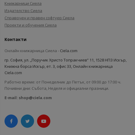
Книжарници Сиела
Издателство Сиела
Справочен и правен софтуер Сиела
Проекти и обучения Сиела
Контакти
Онлайн книжарница Сиела -
Ciela.com
гр. София, ул. „Поручик Христо Топракчиев“ 11, 1528 НПЗ Искър,
Книжна борса Искър, ет. 3, офис 33, Онлайн книжарница
Ciela.com
Работно време: от Понеделник до Петък, от 09:00 до 17:00 ч.
Почивни дни: Събота, Неделя и официални празници.
E-mail:
shop@ciela.com