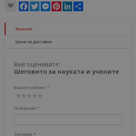
Facebook
Twitter
Messenger
Pinterest
LinkedIn
Share
Мнения
Цени за доставка
Вие оценявате:
Шеговито за науката и учените
Вашият рейтинг
1
2
3
4
5
Псевдоним
звезда
звезди
звезди
звезди
звезди
Заглавие