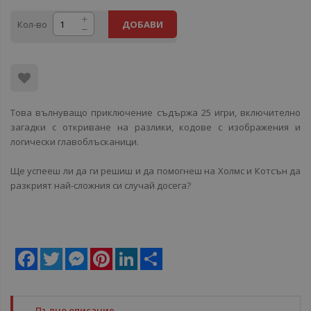
Кол-во
ДОБАВИ
Това вълнуващо приключение съдържа 25 игри, включително
загадки с откриване на разлики, кодове с изображения и
логически главоблъсканици.
Ще успееш ли да ги решиш и да помогнеш на Холмс и Котсън да
разкрият най-сложния си случай досега?
Facebook
Twitter
Messenger
Pinterest
LinkedIn
Share
Пълно описание