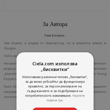
За Автора
Тим Колинс
-
Тим Колинс е родом от Манчестър, но в момента живее в
Лoндон.
Той е автор на над 30 детски заглавия.
Ciela.com използва
Неговите книги са преведени на повече от 30 езика и печелят
редица отличия във Великобритания и Германия включително
„бисквитки“
„Manchester Fiction City award“ през 2011 г. и „Lincolnshire Young
Използваме различни типове „бисквитки“,
People's Book Award“ през 2012 г.
за да може уебсайтът да функционира
През 2021 г. писателят попада в краткия списък на годишните
правилно, за персонализиране на
съдържанието и за подобряване на
награди „Spark!“, чиито победители се избират от малките
потребителското изживяване.
Научете
читатели във Великобритания.
повече тук.