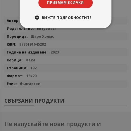
ПРИЕМАМ ВСИЧКИ
ВИЖТЕ ПОДРОБНОСТИТЕ
Повече
Тим Колинс
информация
Ентусиаст
Шаро Холмс
9786191645282
2023
мека
192
13х20
български
СВЪРЗАНИ ПРОДУКТИ
Не изпускайте нови продукти и