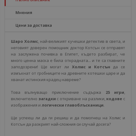
Мнения
Цени за доставка
Шаро Холмс
, най-великият кучешки детектив в света, и
неговият доверен помощник доктор Котсън се отправят
на заслужена почивка в Египет, където разбират, че
много ценна маска е била открадната... и те са главните
заподозрени! Ще могат ли
Холмс и Котсън
да се
измъкнат от гробниците на древните котешки царе и да
хванат истинския крадец навреме?
Това вълнуващо приключение съдържа
25 игри
,
включително
загадки
с откриване на разлики,
кодове
с
изображения и
логически главоблъсканици
.
Ще успееш ли да ги решиш и да помогнеш на Холмс и
Котсън да разкрият най-сложния си случай досега?