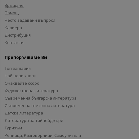
Връщане
Помощ
Често задавани въпроси
Кариера
Дистрибуция
Контакти
Препоръчваме Ви
Топ заглавия
Най-нови книги
Очаквайте скоро
Художествена литература
Съвременна българска литература
Съвременна световна литература
Детска литература
Литература за тийнейджъри
Туризъм
Речници, Разговорници, Самоучители