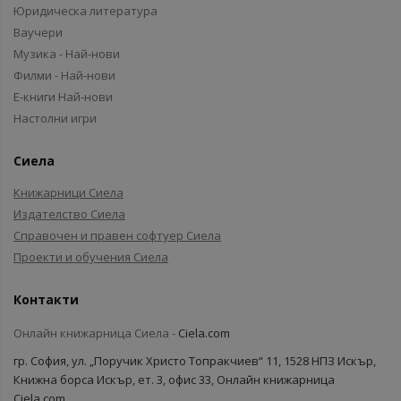
Юридическа литература
Ваучери
Музика - Най-нови
Филми - Най-нови
Е-книги Най-нови
Настолни игри
Сиела
Книжарници Сиела
Издателство Сиела
Справочен и правен софтуер Сиела
Проекти и обучения Сиела
Контакти
Онлайн книжарница Сиела -
Ciela.com
гр. София, ул. „Поручик Христо Топракчиев“ 11, 1528 НПЗ Искър,
Книжна борса Искър, ет. 3, офис 33, Онлайн книжарница
Ciela.com