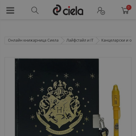
0
Онлайн книжарница Сиела
Лайфстайл и IT
Канцеларски и оф