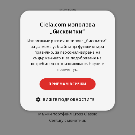
оцветяване - Празнично
настроение
Миранда
рейтинг:
Ciela.com използва
1%
4,06 €
„бисквитки“
7,94 лв.
Използваме различни типове „бисквитки“,
за да може уебсайтът да функционира
правилно, за персонализиране на
съдържанието и за подобряване на
потребителското изживяване.
Научете
повече тук.
ПРИЕМАМ ВСИЧКИ
ВИЖТЕ ПОДРОБНОСТИТЕ
Mъжки портфейл Cross Classic
Century с монетник