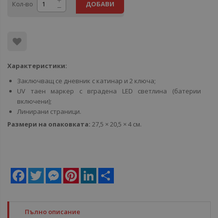
Кол-во
ДОБАВИ
Характеристики:
Заключващ се дневник с катинар и 2 ключа;
UV таен маркер с вградена LED светлина (батерии
включени);
Линирани страници.
Размери на опаковката:
27,5 × 20,5 × 4 см.
Facebook
Twitter
Messenger
Pinterest
LinkedIn
Share
Пълно описание