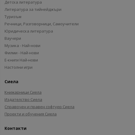
Детска литература
Литература за тийнейджъри
Туризъм
Речници, Разговорници, Самоучители
Юридическа литература
Ваучери
Музика - Най-нови
Филми - Най-нови
Е-книги Най-нови
Настолни игри
Сиела
Книжарници Сиела
Издателство Сиела
Справочен и правен софтуер Сиела
Проекти и обучения Сиела
Контакти