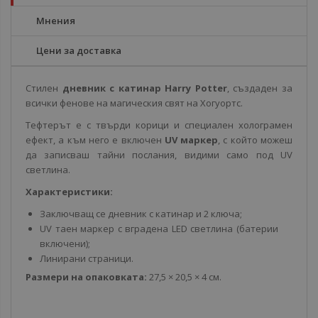
Мнения
Цени за доставка
Стилен
дневник с катинар
Harry Potter
, създаден за
всички фенове на магическия свят на Хогуортс.
Тефтерът е с твърди корици и специален холограмен
ефект, а към него е включен
UV маркер
, с който можеш
да записваш тайни послания, видими само под UV
светлина.
Характеристики:
Заключващ се дневник с катинар и 2 ключа;
UV таен маркер с вградена LED светлина (батерии
включени);
Линирани страници.
Размери на опаковката:
27,5 × 20,5 × 4 см.