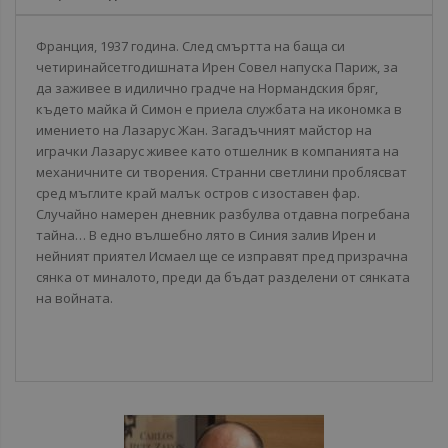
Франция, 1937 година. След смъртта на баща си
четиринайсетгодишната Ирен Совел напуска Париж, за
да заживее в идилично градче на Нормандския бряг,
където майка й Симон е приела службата на икономка в
имението на Лазарус Жан. Загадъчният майстор на
играчки Лазарус живее като отшелник в компанията на
механичните си творения. Странни светлини проблясват
сред мъглите край малък остров с изоставен фар.
Случайно намерен дневник разбулва отдавна погребана
тайна… В едно вълшебно лято в Синия залив Ирен и
нейният приятел Исмаел ще се изправят пред призрачна
сянка от миналото, преди да бъдат разделени от сянката
на войната.