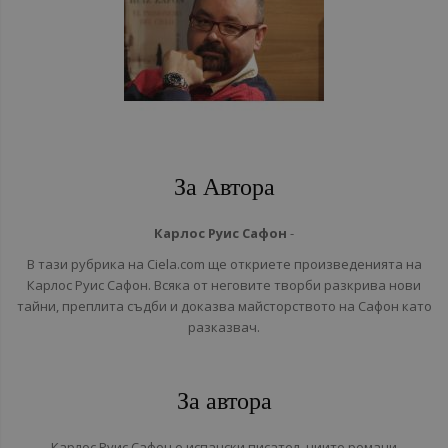
За Автора
Карлос Руис Сафон
-
В тази рубрика на Ciela.com ще откриете произведенията на
Карлос Руис Сафон. Всяка от неговите творби разкрива нови
тайни, преплита съдби и доказва майсторството на Сафон като
разказвач.
За автора
Карлос Руис Сафон е испански писател, чиито романи