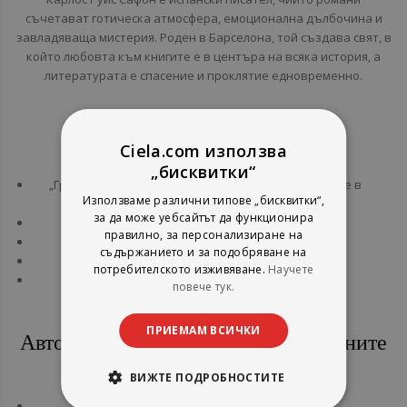
съчетават готическа атмосфера, емоционална дълбочина и
завладяваща мистерия. Роден в Барселона, той създава свят, в
който любовта към книгите е в центъра на всяка история, а
литературата е спасение и проклятие едновременно.
Най-известни произведения
Ciela.com използва
„бисквитки“
„Гробището на забравените книги“, превърнала се в
Използваме различни типове „бисквитки“,
световен феномен:
за да може уебсайтът да функционира
„Сянката на вятъра“
правилно, за персонализиране на
„Затворникът на рая“
съдържанието и за подобряване на
„Играта на ангела“
потребителското изживяване.
Научете
„Лабиринтът на духовете“.
повече тук.
ПРИЕМАМ ВСИЧКИ
Авторът е обичан и за самостоятелните
си романи
ВИЖТЕ ПОДРОБНОСТИТЕ
„Призрачен град“;