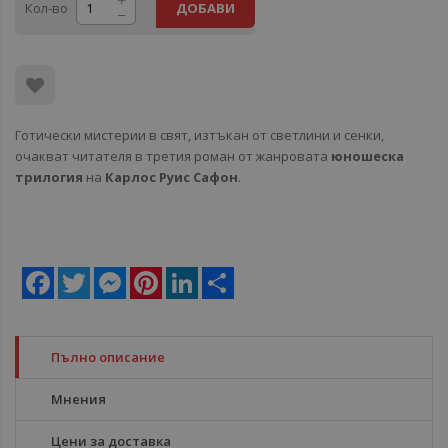
Кол-во
ДОБАВИ
Готически мистерии в свят, изтъкан от светлини и сенки,
очакват читателя в третия роман от жанровата
юношеска
трилогия
на
Карлос Руис Сафон
.
Facebook
Twitter
Messenger
Pinterest
LinkedIn
Share
Пълно описание
Мнения
Цени за доставка