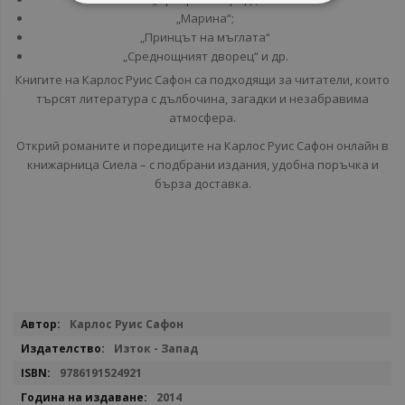
„Марина“;
„Принцът на мъглата“
„Среднощният дворец“ и др.
Книгите на Карлос Руис Сафон са подходящи за читатели, които
търсят литература с дълбочина, загадки и незабравима
атмосфера.
Открий романите и поредиците на Карлос Руис Сафон онлайн в
книжарница Сиела – с подбрани издания, удобна поръчка и
бърза доставка.
Повече
Карлос Руис Сафон
информация
Изток - Запад
9786191524921
2014