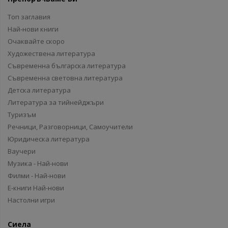
Топ заглавия
Най-нови книги
Очаквайте скоро
Художествена литература
Съвременна българска литература
Съвременна световна литература
Детска литература
Литература за тийнейджъри
Туризъм
Речници, Разговорници, Самоучители
Юридическа литература
Ваучери
Музика - Най-нови
Филми - Най-нови
Е-книги Най-нови
Настолни игри
Сиела