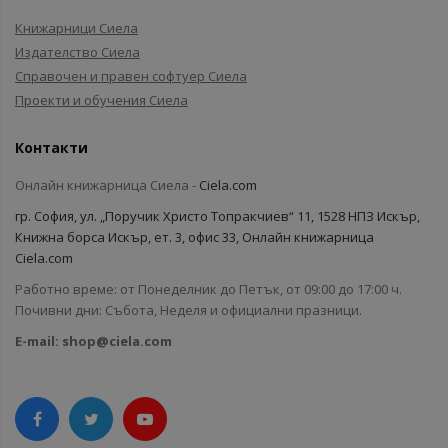
Книжарници Сиела
Издателство Сиела
Справочен и правен софтуер Сиела
Проекти и обучения Сиела
Контакти
Онлайн книжарница Сиела -
Ciela.com
гр. София, ул. „Поручик Христо Топракчиев“ 11, 1528 НПЗ Искър,
Книжна борса Искър, ет. 3, офис 33, Онлайн книжарница
Ciela.com
Работно време: от Понеделник до Петък, от 09:00 до 17:00 ч.
Почивни дни: Събота, Неделя и официални празници.
E-mail:
shop@ciela.com