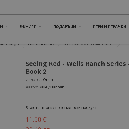
И
Е-КНИГИ
ПОДАРЪЦИ
ИГРИ И ИГРАЧКИ
литература
Romance books
Seeing Red - Wells Ranch Serie...
Seeing Red - Wells Ranch Series 
Book 2
Издател:
Orion
Автор:
Bailey Hannah
Бъдете първият оценил този продукт
11,50 €