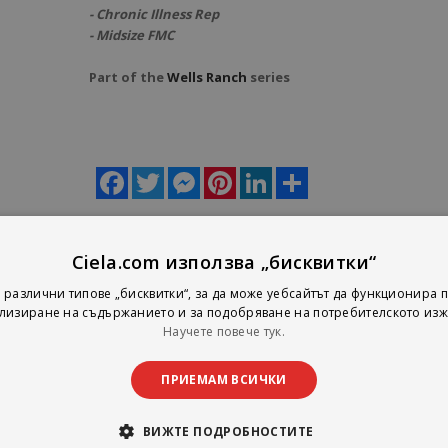
- Chronic Illness Rep
- Midsize FMC
Part of the
Wells Ranch
series
Facebook
Twitter
Messenger
Pinterest
LinkedIn
Share
Ciela.com използва „бисквитки“
. He lives to break them.
 различни типове „бисквитки“, за да може уебсайтът да функционира п
лизиране на съдържанието и за подобряване на потребителското изж
 strict rules to uphold her good-girl reputation: she doesn't date the Well
Научете повече тук.
definitely doesn't sleep with men she isn't dating. But after a run-in with 
ew too many drinks-she's ready to buck those rules and allow herself one
ПРИЕМАМ ВСИЧКИ
.
ВИЖТЕ ПОДРОБНОСТИТЕ
ocal cowboy
Chase "Red" Thompson
has never met a rule he didn't love