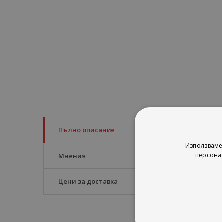
Пълно описание
She lives by the rules
Използваме
персона
Мнения
Cassidy Bowman
has
Ranch locals, and she 
Цени за доставка
ex-boyfriend-and a f
night of recklessness
On the other hand, l