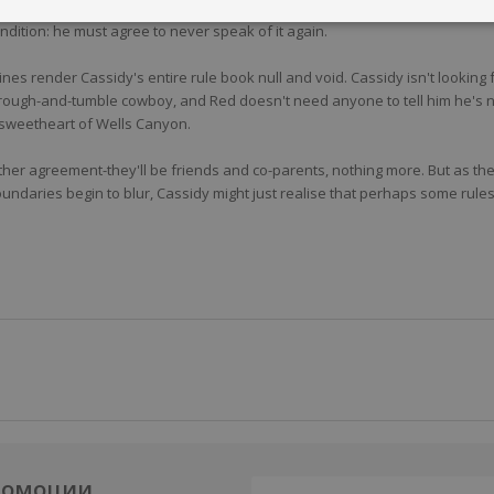
-time crush on Cassidy, he's more than willing to accept her offer of a one-
dition: he must agree to never speak of it again.
 lines render Cassidy's entire rule book null and void. Cassidy isn't looking 
e rough-and-tumble cowboy, and Red doesn't need anyone to tell him he's 
sweetheart of Wells Canyon.
er agreement-they'll be friends and co-parents, nothing more. But as the
undaries begin to blur, Cassidy might just realise that perhaps some rule
промоции