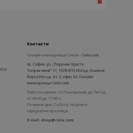
Контакти
Онлайн книжарница Сиела -
Ciela.com
гр. София, ул. „Поручик Христо
иела
Топракчиев“ 11, 1528 НПЗ Искър, Книжна
борса Искър, ет. 3, офис 33, Онлайн
книжарница Ciela.com
Работно време: от Понеделник до Петък,
от 09:00 до 17:00 ч.
Почивни дни: Събота, Неделя и
официални празници.
E-mail:
shop@ciela.com