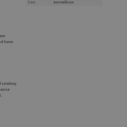
Език
английски
own
nd have
al cowboy
omance
.