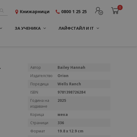
0
Книжарници
0800 1 25 25
ЗА УЧЕНИКА
ЛАЙФСТАЙЛ И IT
-
Повече
Автор
Bailey Hannah
информация
Издателство
Orion
Поредица
Wells Ranch
ISBN
9781398726284
Година на
2025
издаване
Корица
мека
Страници
336
Формат
19.8 x 12.9 cm