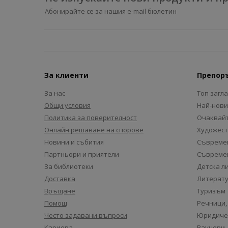
Абонирайте се за нашия e-mail бюлетин
За клиенти
Препор
За нас
Топ загл
Общи условия
Най-нови
Политика за поверителност
Очаквайт
Онлайн решаване на спорове
Художест
Новини и събития
Съвремен
Партньори и приятели
Съвремен
За библиотеки
Детска л
Доставка
Литерату
Връщане
Туризъм
Помощ
Речници,
Често задавани въпроси
Юридиче
Кариера
Ваучери