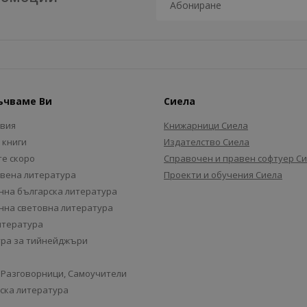
ъчваме Ви
Сиела
авия
Книжарници Сиела
 книги
Издателство Сиела
е скоро
Справочен и правен софтуер С
вена литература
Проекти и обучения Сиела
на българска литература
на световна литература
итература
ра за тийнейджъри
 Разговорници, Самоучители
ска литература