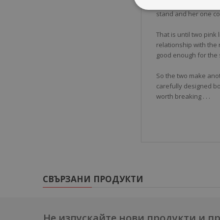
breaking. With a long
stand and her one con
That is until two pink
relationship with th
good enough for the 
So the two make anoth
carefully designed bo
worth breaking . . .
СВЪРЗАНИ ПРОДУКТИ
Не изпускайте нови продукти и 