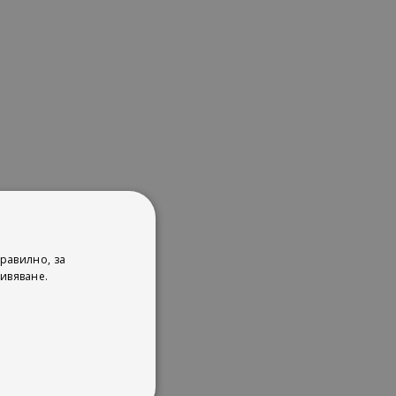
равилно, за
ивяване.
s
her