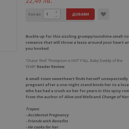
22,49 лв.
Кол-во
ДОБАВИ
Buckle up for this sizzling grumpy/sunshine small-t
romance that will throw a lasso around your heart a
you hooked
'Chase 'Red' Thompson is HOT Y'ALL. Baby Daddy of the
YEAR!'
Reader Review
A small-town sweetheart finds herself unexpectedly
pregnant after a one-night stand binds her to a loc
who has had a crush on her for years in this spicy r
from the author of
Alive and Wells
and
Change of Hart
Tropes:
- Accidental Pregnancy
- Friends with Benefits
- He cooks for her