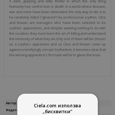
A dark, gripping and witty thriller in which the only thing
humanity has control over is death. In a world where disease,
war and crime have been eliminated, the only way to die is to
be randomly killed ("gleaned") by professional scythes. Citra
and Rowan are teenagers who have been selected to be
scythes' apprentices, and despite wanting nothing to do with
the vocation, they must learn the art of killing and understand
the necessity of what they do.Only one of them will be chosen
as a scythe's apprentice and as Citra and Rowan come up
against a terrifyingly corrupt Scythedom, it becomes clear that
the winning apprentice's first task will be to glean the loser.
Повече
Neal Shusterman
Ciela.com използва
информация
Walker Books
„бисквитки“