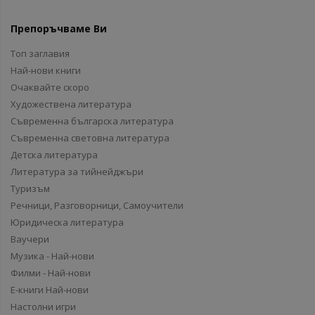
Препоръчваме Ви
Топ заглавия
Най-нови книги
Очаквайте скоро
Художествена литература
Съвременна българска литература
Съвременна световна литература
Детска литература
Литература за тийнейджъри
Туризъм
Речници, Разговорници, Самоучители
Юридическа литература
Ваучери
Музика - Най-нови
Филми - Най-нови
Е-книги Най-нови
Настолни игри