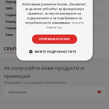
Arc of a Scythe
Използваме различни типове „бисквитки“,
9781406379242
за да може уебсайтът да функционира
правилно, за персонализиране на
2018
съдържанието и за подобряване на
мека
потребителското изживяване.
Научете
повече тук.
448
английски
ПРИЕМАМ ВСИЧКИ
СВЪРЗАНИ ПРОДУКТИ
ВИЖТЕ ПОДРОБНОСТИТЕ
Не изпускайте нови продукти и
промоции
Абонирайте се за нашия e-mail бюлетин