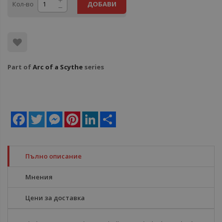
Кол-во
ДОБАВИ
Part of
Arc of a Scythe
series
Facebook
Twitter
Messenger
Pinterest
LinkedIn
Share
Пълно описание
Мнения
Цени за доставка