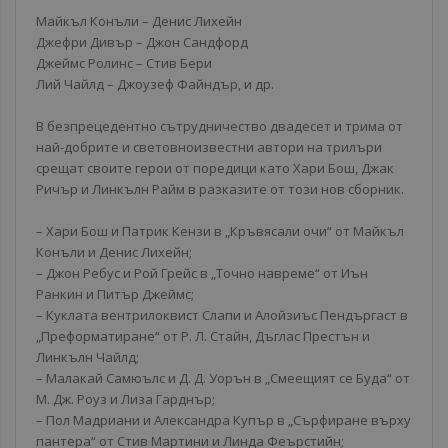
Майкъл Конъли – Денис Лихейн
Джефри Дивър – Джон Сандфорд
Джеймс Ролинс – Стив Бери
Лий Чайлд – Джоузеф Файндър, и др.
В безпрецедентно сътрудничество двадесет и трима от
най-добрите и световноизвестни автори на трилъри
срещат своите герои от поредици като Хари Бош, Джак
Ричър и Линкълн Райм в разказите от този нов сборник.
– Хари Бош и Патрик Кензи в „Кръвясали очи“ от Майкъл
Конъли и Денис Лихейн;
– Джон Ребус и Рой Грейс в „Точно навреме“ от Иън
Ранкин и Питър Джеймс;
– Куклата вентрилоквист Слапи и Алойзиъс Пендъргаст в
„Преформатиране“ от Р. Л. Стайн, Дъглас Престън и
Линкълн Чайлд;
– Малакай Самюълс и Д. Д. Уорън в „Смеещият се Буда“ от
М. Дж. Роуз и Лиза Гарднър;
– Пол Мадриани и Александра Купър в „Сърфиране върху
пантера“ от Стив Мартини и Линда Феърстийн;