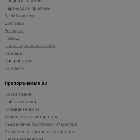
Новини и събития
Партньори и приятели
За библиотеки
Доставка
Връщане
Помощ
Често задавани въпроси
Кариера
Дистрибуция
Контакти
Препоръчваме Ви
Топ заглавия
Най-нови книги
Очаквайте скоро
Художествена литература
Съвременна българска литература
Съвременна световна литература
Детска литература