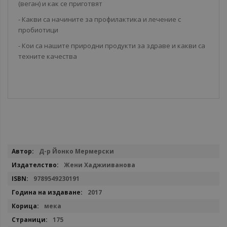
(веган) и как се приготвят
- Какви са начините за профилактика и лечение с
пробиотици
- Кои са нашите природни продукти за здраве и какви са
техните качества
Повече
Д-р Йонко Мермерски
информация
Жени Хаджииванова
9789549230191
2017
мека
175