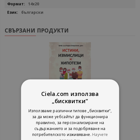
14x20
български
СВЪРЗАНИ ПРОДУКТИ
Ciela.com използва
„бисквитки“
Използваме различни типове „бисквитки“,
Истини, измислици и хипотези
за да може уебсайтът да функционира
за COVID-19
правилно, за персонализиране на
съдържанието и за подобряване на
Проф. д-р Надка Бояджиева
потребителското изживяване.
Научете
Жени Хаджииванова