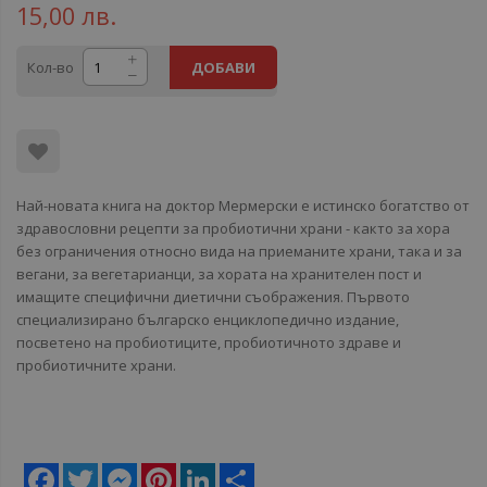
15,00 лв.
Кол-во
ДОБАВИ
Най-новата книга на доктор Мермерски е истинско богатство от
здравословни рецепти за пробиотични храни - както за хора
без ограничения относно вида на приеманите храни, така и за
вегани, за вегетарианци, за хората на хранителен пост и
имащите специфични диетични съображения. Първото
специализирано българско енциклопедично издание,
посветено на пробиотиците, пробиотичното здраве и
пробиотичните храни.
Facebook
Twitter
Messenger
Pinterest
LinkedIn
Share