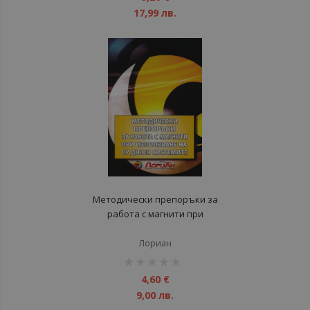
17,99 лв.
Методически препоръки за
работа с магнити при
използване на Су Джок
системите
Лориан
рейтинг:
1%
4,60 €
9,00 лв.