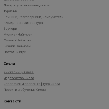
Литература за тийнейджъри
Туризъм
Речници, Разговорници, Самоучители
Юридическа литература
Ваучери
Музика - Най-нови
Филми - Най-нови
Е-книги Най-нови
Настолни игри
Сиела
Книжарници Сиела
Издателство Сиела
Справочен и правен софтуер Сиела
Проекти и обучения Сиела
Контакти