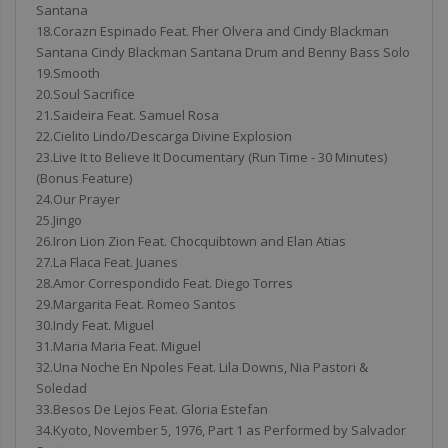
Santana
18.Corazn Espinado Feat. Fher Olvera and Cindy Blackman
Santana Cindy Blackman Santana Drum and Benny Bass Solo
19.Smooth
20.Soul Sacrifice
21.Saideira Feat. Samuel Rosa
22.Cielito Lindo/Descarga Divine Explosion
23.Live It to Believe It Documentary (Run Time - 30 Minutes)
(Bonus Feature)
24.Our Prayer
25.Jingo
26.Iron Lion Zion Feat. Chocquibtown and Elan Atias
27.La Flaca Feat. Juanes
28.Amor Correspondido Feat. Diego Torres
29.Margarita Feat. Romeo Santos
30.Indy Feat. Miguel
31.Maria Maria Feat. Miguel
32.Una Noche En Npoles Feat. Lila Downs, Nia Pastori &
Soledad
33.Besos De Lejos Feat. Gloria Estefan
34.Kyoto, November 5, 1976, Part 1 as Performed by Salvador