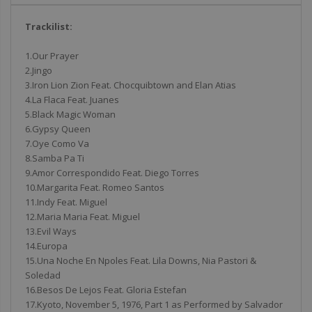
Trackilist:
1.Our Prayer
2.Jingo
3.Iron Lion Zion Feat. Chocquibtown and Elan Atias
4.La Flaca Feat. Juanes
5.Black Magic Woman
6.Gypsy Queen
7.Oye Como Va
8.Samba Pa Ti
9.Amor Correspondido Feat. Diego Torres
10.Margarita Feat. Romeo Santos
11.Indy Feat. Miguel
12.Maria Maria Feat. Miguel
13.Evil Ways
14.Europa
15.Una Noche En Npoles Feat. Lila Downs, Nia Pastori &
Soledad
16.Besos De Lejos Feat. Gloria Estefan
17.Kyoto, November 5, 1976, Part 1 as Performed by Salvador