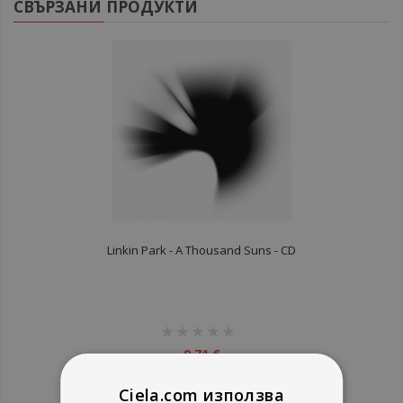
СВЪРЗАНИ ПРОДУКТИ
Linkin Park - A Thousand Suns - CD
рейтинг:
1%
9,71 €
18,99 лв.
Ciela.com използва