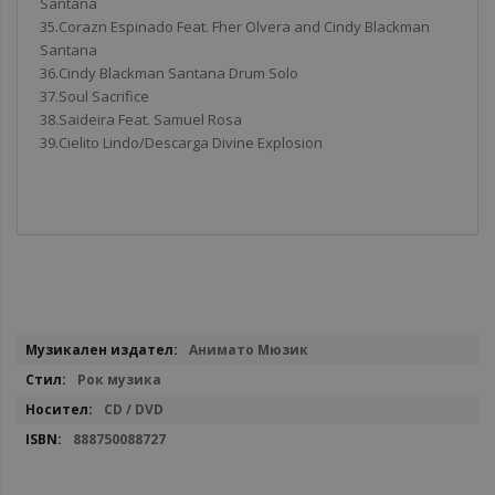
Santana
35.Corazn Espinado Feat. Fher Olvera and Cindy Blackman
Santana
36.Cindy Blackman Santana Drum Solo
37.Soul Sacrifice
38.Saideira Feat. Samuel Rosa
39.Cielito Lindo/Descarga Divine Explosion
Повече
Анимато Мюзик
информация
Рок музика
CD / DVD
888750088727