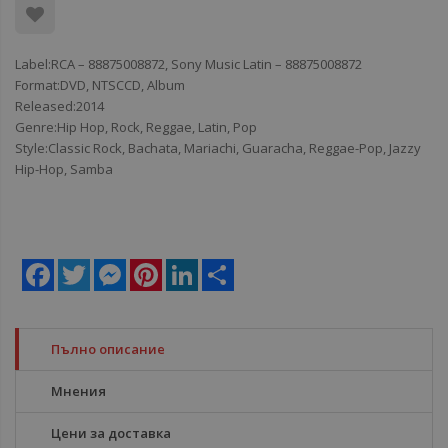
Label:RCA ‎– 88875008872, Sony Music Latin ‎– 88875008872
Format:DVD, NTSCCD, Album
Released:2014
Genre:Hip Hop, Rock, Reggae, Latin, Pop
Style:Classic Rock, Bachata, Mariachi, Guaracha, Reggae-Pop, Jazzy
Hip-Hop, Samba
Facebook
Twitter
Messenger
Pinterest
LinkedIn
Share
Пълно описание
Мнения
Цени за доставка