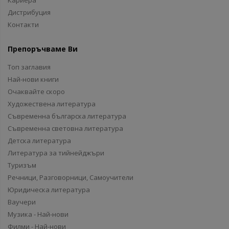
Кариера
Дистрибуция
Контакти
Препоръчваме Ви
Топ заглавия
Най-нови книги
Очаквайте скоро
Художествена литература
Съвременна българска литература
Съвременна световна литература
Детска литература
Литература за тийнейджъри
Туризъм
Речници, Разговорници, Самоучители
Юридическа литература
Ваучери
Музика - Най-нови
Филми - Най-нови