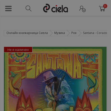
0
Онлайн книжарница Сиела
Музика
Рок
Santana ‎- Corazon -
Не е наличен