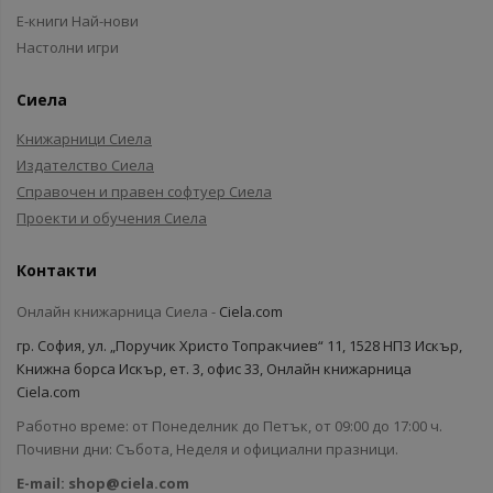
Е-книги Най-нови
Настолни игри
Сиела
Книжарници Сиела
Издателство Сиела
Справочен и правен софтуер Сиела
Проекти и обучения Сиела
Контакти
Онлайн книжарница Сиела -
Ciela.com
гр. София, ул. „Поручик Христо Топракчиев“ 11, 1528 НПЗ Искър,
Книжна борса Искър, ет. 3, офис 33, Онлайн книжарница
Ciela.com
Работно време: от Понеделник до Петък, от 09:00 до 17:00 ч.
Почивни дни: Събота, Неделя и официални празници.
E-mail:
shop@ciela.com