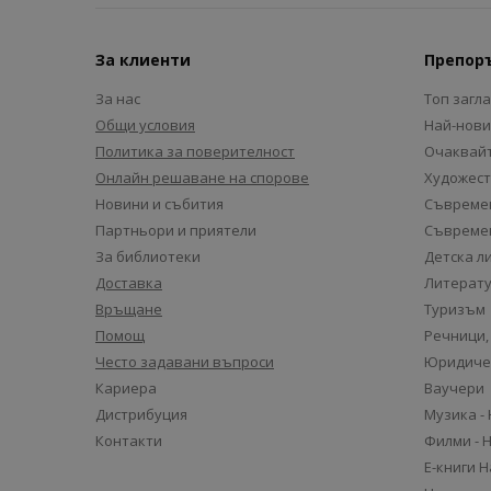
За клиенти
Препор
За нас
Топ загл
Общи условия
Най-нови
Политика за поверителност
Очаквайт
Онлайн решаване на спорове
Художест
Новини и събития
Съвремен
Партньори и приятели
Съвремен
За библиотеки
Детска л
Доставка
Литерату
Връщане
Туризъм
Помощ
Речници,
Често задавани въпроси
Юридиче
Кариера
Ваучери
Дистрибуция
Музика -
Контакти
Филми - 
Е-книги 