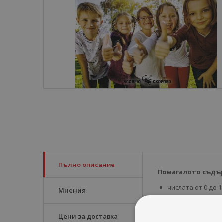
Пълно описание
Помагалото съдъ
числата от 0 до 
Мнения
числата от 101 д
събиране и изва
Цени за доставка
числата от 101 