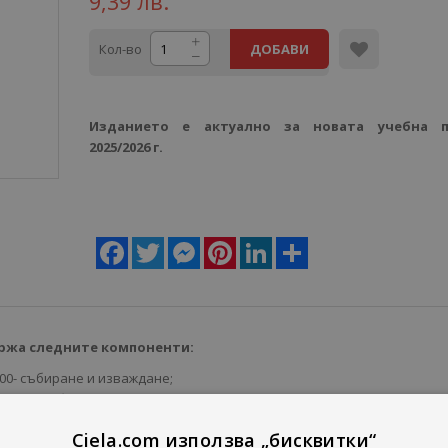
9,39 лв.
Кол-во
ДОБАВИ
Изданието е актуално за новата учебна п
2025/2026 г.
Facebook
Twitter
Messenger
Pinterest
LinkedIn
Share
ржа следните компоненти:
100- събиране и изваждане;
о 1000- събиране и изваждане;
ждане на числата до 1000 без преминаване;
Ciela.com използва „бисквитки“
до 1000- събиране и изваждане с преминаване;