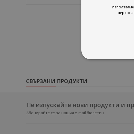
събиране и изва
Използваме
умножение на чи
персона
Помагалото е по
подготовка пре
учебници по този
СВЪРЗАНИ ПРОДУКТИ
Не изпускайте нови продукти и 
Абонирайте се за нашия e-mail бюлетин