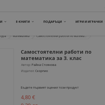
И
Е-КНИГИ
ПОДАРЪЦИ
ИГРИ И ИГРАЧКИ
тура
Математика
Самостоятелни работи по матема...
Самостоятелни работи по
математика за 3. клас
Автор:
Райна Стоянова
Издател:
Скорпио
Бъдете първият оценил този продукт
4,80 €