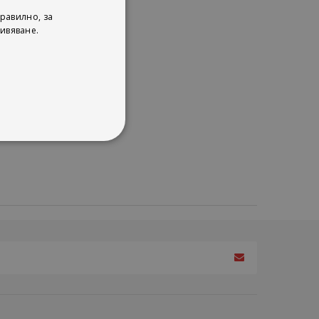
равилно, за
ивяване.
елна
ващи