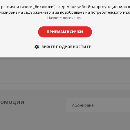
ждане на числата до 1000 с две преминавания;
 различни типове „бисквитки“, за да може уебсайтът да функционира п
слата до 1000 с едноцифрено число.
лизиране на съдържанието и за подобряване на потребителското изж
дходящо за работа в учебния час и в часа за самостоят
Научете повече тук.
з цялата учебна година и е приложимо за всички дейст
 предмет.
ПРИЕМАМ ВСИЧКИ
ВИЖТЕ ПОДРОБНОСТИТЕ
промоции