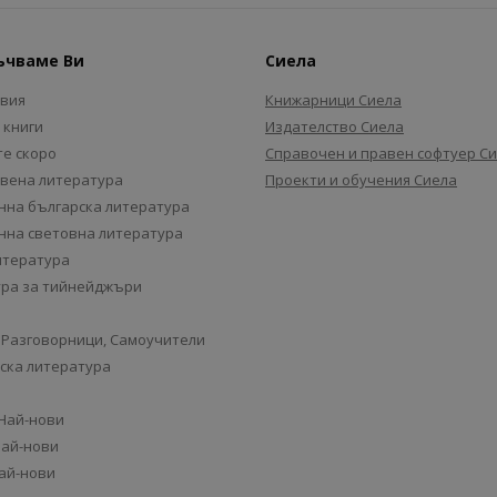
ъчваме Ви
Сиела
авия
Книжарници Сиела
 книги
Издателство Сиела
е скоро
Справочен и правен софтуер С
вена литература
Проекти и обучения Сиела
на българска литература
на световна литература
итература
ра за тийнейджъри
 Разговорници, Самоучители
ска литература
 Най-нови
Най-нови
Най-нови