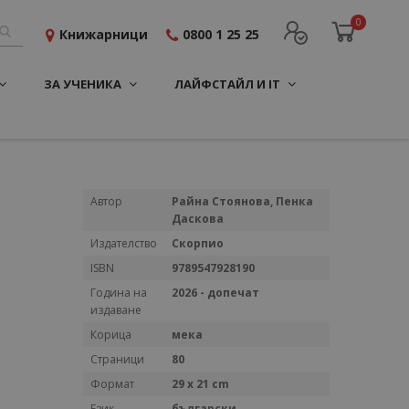
0
Книжарници
0800 1 25 25
ЗА УЧЕНИКА
ЛАЙФСТАЙЛ И IT
Повече
Автор
Райна Стоянова, Пенка
информация
Даскова
Издателство
Скорпио
ISBN
9789547928190
Година на
2026 - допечат
издаване
Корица
мека
Страници
80
Формат
29 x 21 cm
Език
български