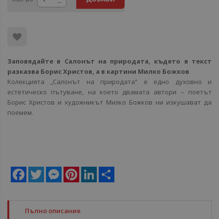
Заповядайте в Салонът на природата, където в текст
разказва Борис Христов, а в картини Милко Божков
Колекцията „Салонът на природата“ е едно духовно и
естетическо пътуване, на което двамата автори – поетът
Борис Христов и художникът Милко Божков ни изкушават да
поемем.
Facebook
Twitter
Messenger
Pinterest
LinkedIn
Share
Пълно описание