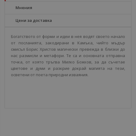
Мнения
Цени за доставка
Богатството от форми и идеи в нея водят своето начало
от посланията, закодирани в Камъка, чийто мъдър
смисъл Борис Христов магически превежда в близки до
нас размисли и метафори. Те са и основната отправна
точка, от която тръгва Милко Божков, за да съчетае
цветове и думи и разкрие докрай магията на тези,
осветени от поета природни изваяния.