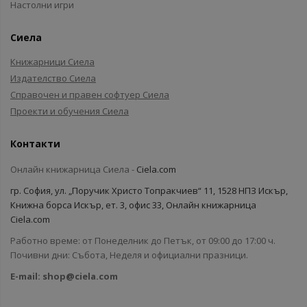
Настолни игри
Сиела
Книжарници Сиела
Издателство Сиела
Справочен и правен софтуер Сиела
Проекти и обучения Сиела
Контакти
Онлайн книжарница Сиела -
Ciela.com
гр. София, ул. „Поручик Христо Топракчиев“ 11, 1528 НПЗ Искър,
Книжна борса Искър, ет. 3, офис 33, Онлайн книжарница
Ciela.com
Работно време: от Понеделник до Петък, от 09:00 до 17:00 ч.
Почивни дни: Събота, Неделя и официални празници.
E-mail:
shop@ciela.com