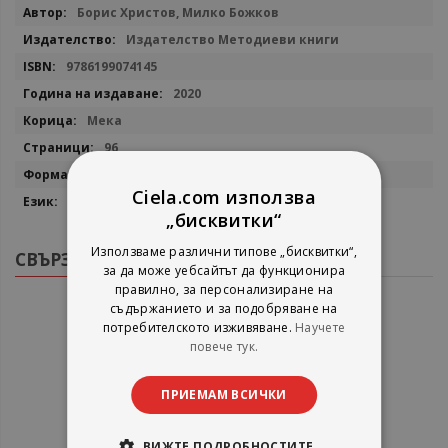
Повече
Борис Христов, Милко Божков
информация
Издателство Методиеви книги
9786199074145
2020
Мека
96
30x36.5
Ciela.com използва
Български
„бисквитки“
Използваме различни типове „бисквитки“,
СВЪРЗАНИ ПРОДУКТИ
за да може уебсайтът да функционира
правилно, за персонализиране на
съдържанието и за подобряване на
потребителското изживяване.
Научете
повече тук.
ПРИЕМАМ ВСИЧКИ
ВИЖТЕ ПОДРОБНОСТИТЕ