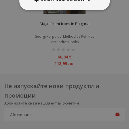
Magnificent icons in Bulgaria
Georgi Parpulov, Methodius Petrikov
Methodivs Books
рейтинг:
1%
60,84 €
118,99 лв.
Не изпускайте нови продукти и
промоции
Абонирайте се за нашия e-mail бюлетин