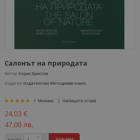
Салонът на природата
Автор:
Борис Христов
Издател:
Издателство Методиеви книги
рейтинг:
1
Мнение
Напишете отзив
100
100
% of
24,03 €
47,00 лв.
Кол-во
ДОБАВИ