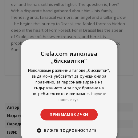
evil and he has set his will to fight it. The question is, how?
With a disparate band gathered about him – his family,
friends, giants, fanatical warriors, an angel and a talking crow
– he begins the journey to Drassil, the fabled fortress hidden
deep in the heart of Forn Forest. For in Drassil lies the spear
of Skald, one of the seven treasures, and here it is
prophesied that the Bright Star will stand against the Black
Sun.
Ciela.com използва
„бисквитки“
Използваме различни типове „бисквитки“,
за да може уебсайтът да функционира
правилно, за персонализиране на
съдържанието и за подобряване на
потребителското изживяване.
Научете
повече тук.
Повече
John Gwynne
информация
ПРИЕМАМ ВСИЧКИ
Pan
The Faithful and the Fallen
ВИЖТЕ ПОДРОБНОСТИТЕ
9781447259640