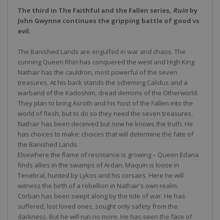
The third in The Faithful and the Fallen series,
Ruin
by
John Gwynne continues the gripping battle of good vs
evil.
The Banished Lands are engulfed in war and chaos. The
cunning Queen Rhin has conquered the west and High King
Nathair has the cauldron, most powerful of the seven
treasures. At his back stands the scheming Calidus and a
warband of the Kadoshim, dread demons of the Otherworld.
They plan to bring Asroth and his host of the Fallen into the
world of flesh, but to do so they need the seven treasures.
Nathair has been deceived but now he knows the truth. He
has choices to make; choices that will determine the fate of
the Banished Lands.
Elsewhere the flame of resistance is growing – Queen Edana
finds allies in the swamps of Ardan. Maquin is loose in
Tenebral, hunted by Lykos and his corsairs. Here he will
witness the birth of a rebellion in Nathair's own realm.
Corban has been swept along by the tide of war. He has
suffered, lost loved ones, sought only safety from the
darkness. But he will run no more. He has seen the face of