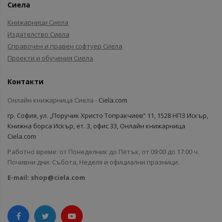
Сиела
Книжарници Сиела
Издателство Сиела
Справочен и правен софтуер Сиела
Проекти и обучения Сиела
Контакти
Онлайн книжарница Сиела -
Ciela.com
гр. София, ул. „Поручик Христо Топракчиев“ 11, 1528 НПЗ Искър,
Книжна борса Искър, ет. 3, офис 33, Онлайн книжарница
Ciela.com
Работно време: от Понеделник до Петък, от 09:00 до 17:00 ч.
Почивни дни: Събота, Неделя и официални празници.
E-mail:
shop@ciela.com