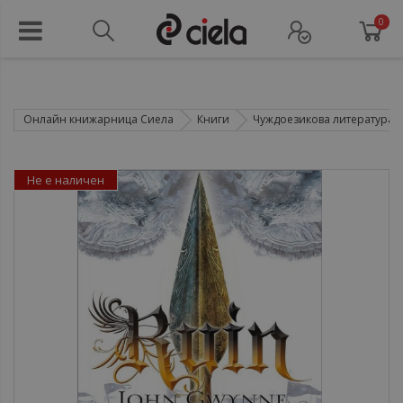
0
Онлайн книжарница Сиела
Книги
Чуждоезикова литература
Не е наличен