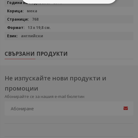
2016
мека
768
13 х 19,8 см.
английски
СВЪРЗАНИ ПРОДУКТИ
Не изпускайте нови продукти и
промоции
Абонирайте се за нашия e-mail бюлетин