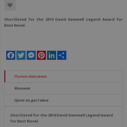
Shortlisted for the 2016 David Gemmell Legend Award for
Best Novel.
Facebook
Twitter
Messenger
Pinterest
LinkedIn
Share
Пълно описание
Мнения
Цени за доставка
Shortlisted for the 2016 David Gemmell Legend Award
for Best Novel.