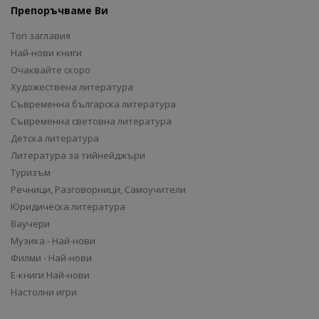
Препоръчваме Ви
Топ заглавия
Най-нови книги
Очаквайте скоро
Художествена литература
Съвременна българска литература
Съвременна световна литература
Детска литература
Литература за тийнейджъри
Туризъм
Речници, Разговорници, Самоучители
Юридическа литература
Ваучери
Музика - Най-нови
Филми - Най-нови
Е-книги Най-нови
Настолни игри