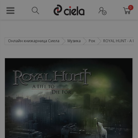
0
Онлайн книжарница Сиела
Музика
Рок
ROYAL HUNT - A LIFE