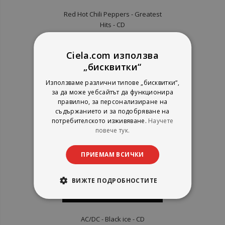
Red Hot Chili Peppers ‎- Greatest
Hits - CD
Ciela.com използва
рейтинг:
„бисквитки“
1%
9,71 €
Използваме различни типове „бисквитки“,
18,99 лв.
за да може уебсайтът да функционира
правилно, за персонализиране на
съдържанието и за подобряване на
потребителското изживяване.
Научете
повече тук.
ПРИЕМАМ ВСИЧКИ
ВИЖТЕ ПОДРОБНОСТИТЕ
AC/DC - Black ice - CD