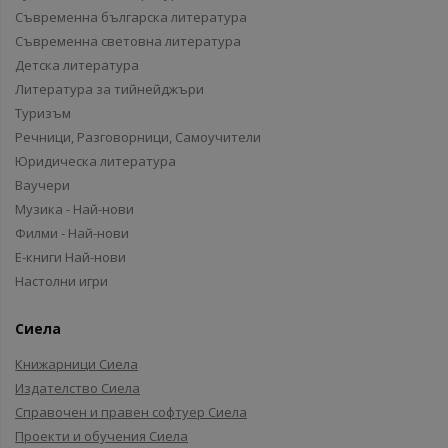
Съвременна българска литература
Съвременна световна литература
Детска литература
Литература за тийнейджъри
Туризъм
Речници, Разговорници, Самоучители
Юридическа литература
Ваучери
Музика - Най-нови
Филми - Най-нови
Е-книги Най-нови
Настолни игри
Сиела
Книжарници Сиела
Издателство Сиела
Справочен и правен софтуер Сиела
Проекти и обучения Сиела