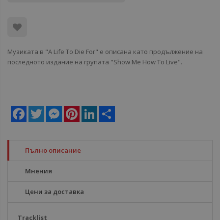
Музиката в "A Life To Die For" е описана като продължение на
последното издание на групата "Show Me How To Live".
Facebook
Twitter
Messenger
Pinterest
LinkedIn
Share
Пълно описание
Мнения
Цени за доставка
Tracklist