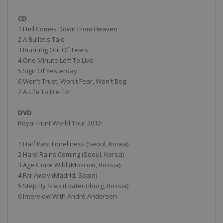
CD
1.Hell Comes Down From Heaven
2.A Bullet's Tale
3.Running Out Of Tears
4.One Minute Left To Live
5.Sign Of Yesterday
6.Won't Trust, Won't Fear, Won't Beg
7.A Life To Die For
DVD
Royal Hunt World Tour 2012:
1.Half Past Loneliness (Seoul, Korea)
2.Hard Rains Coming (Seoul, Korea)
3.Age Gone Wild (Moscow, Russia)
4.Far Away (Madrid, Spain)
5.Step By Step (Ekaterinburg, Russia)
6.Interview With André Andersen