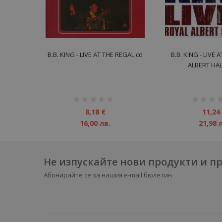
B.B. KING - LIVE AT THE REGAL cd
B.B. KING - LIVE 
ALBERT HAL
рейтинг:
рейтинг:
1%
1%
8,18 €
11,24
16,00 лв.
21,98 
Не изпускайте нови продукти и 
Абонирайте се за нашия e-mail бюлетин