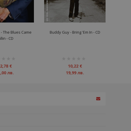
 ‎- The Blues Came
Buddy Guy ‎- Bring 'Em In - CD
llin - CD
инг:
рейтинг:
1%
2,78 €
10,22 €
,00 лв.
19,99 лв.