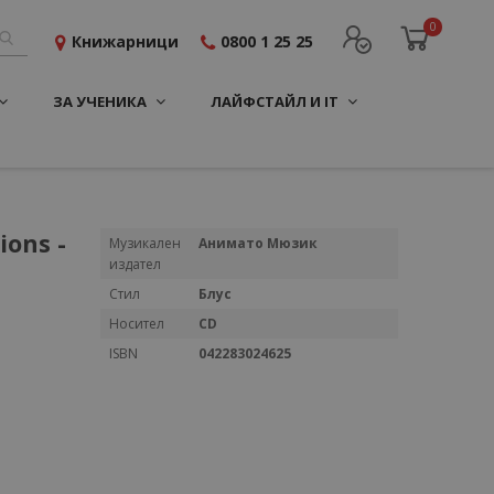
0
Книжарници
0800 1 25 25
ЗА УЧЕНИКА
ЛАЙФСТАЙЛ И IT
ions -
Повече
Музикален
Анимато Мюзик
информация
издател
Стил
Блус
Носител
CD
ISBN
042283024625