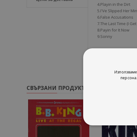
4.Playin in the Dirt
5.I'Ve Slipped Her Mi
6.False Accusations
7.The Last Time (I Get
8.Payin for It Now
9.Sonny
Използваме
персона
СВЪРЗАНИ ПРОДУКТИ