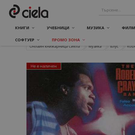
КНИГИ
УЧЕБНИЦИ
МУЗИКА
ФИЛМ
СОФТУЕР
ПРОМО ЗОНА
Онлайн книжарница Сиела
Музика
Блус
Robe
Не е наличен