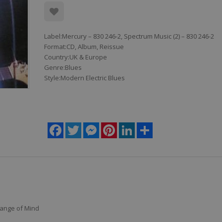
Label:Mercury ‎– 830 246-2, Spectrum Music (2) ‎– 830 246-2
Format:CD, Album, Reissue
Country:UK & Europe
Genre:Blues
Style:Modern Electric Blues
Facebook
Twitter
Messenger
Pinterest
LinkedIn
Share
hange of Mind