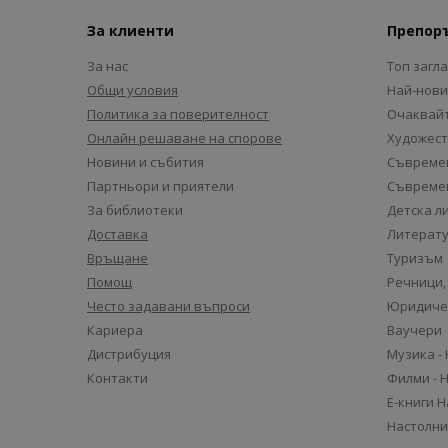
За клиенти
Препор
За нас
Топ загл
Общи условия
Най-нови
Политика за поверителност
Очаквайт
Онлайн решаване на спорове
Художест
Новини и събития
Съвремен
Партньори и приятели
Съвремен
За библиотеки
Детска л
Доставка
Литерату
Връщане
Туризъм
Помощ
Речници,
Често задавани въпроси
Юридиче
Кариера
Ваучери
Дистрибуция
Музика -
Контакти
Филми - 
Е-книги 
Настолни