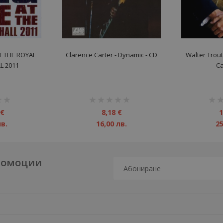
AT THE ROYAL
Clarence Carter ‎- Dynamic - CD
Walter Trout
L 2011
Ca
рейтинг:
рейт
1%
1%
 €
8,18 €
1
лв.
16,00 лв.
25
промоции