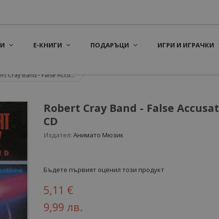
И
Е-КНИГИ
ПОДАРЪЦИ
ИГРИ И ИГРАЧКИ
rt Cray Band ‎- False Accu...
Robert Cray Band ‎- False Accusat
CD
Издател:
Анимато Мюзик
Бъдете първият оценил този продукт
5,11 €
9,99 лв.