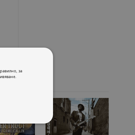
равилно, за
ивяване.