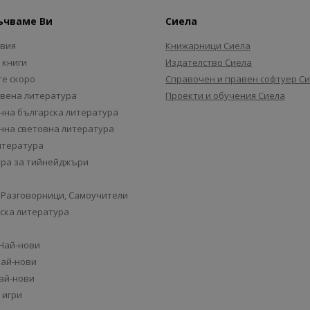
ъчваме Ви
Сиела
авия
Книжарници Сиела
 книги
Издателство Сиела
е скоро
Справочен и правен софтуер С
вена литература
Проекти и обучения Сиела
на българска литература
на световна литература
итература
ра за тийнейджъри
 Разговорници, Самоучители
ска литература
 Най-нови
Най-нови
Най-нови
 игри