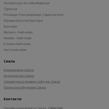
Литература за тийнейджъри
Туризъм
Речници, Разговорници, Самоучители
Юридическа литература
Ваучери
Музика - Най-нови
Филми - Най-нови
Е-книги Най-нови
Настолни игри
Сиела
Книжарници Сиела
Издателство Сиела
Справочен и правен софтуер Сиела
Проекти и обучения Сиела
Контакти
Онлайн книжарница Сиела -
Ciela.com