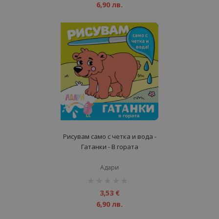
6,90 лв.
Рисувам само с четка и вода -
Гатанки - В гората
Адари
рейтинг:
1%
3,53 €
6,90 лв.