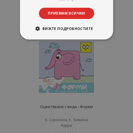
Адари
рейтинг:
ПРИЕМАМ ВСИЧКИ
1%
3,53 €
6,90 лв.
ВИЖТЕ ПОДРОБНОСТИТЕ
Оцветяване с вода - Форми
К. Сорокина, К. Заякина
Адари
рейтинг: