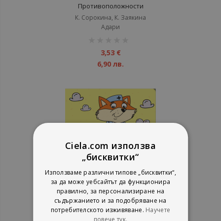
Противоположности
К. Сорокина, К. Заякина
Адари
рейтинг:
1%
3,53 €
6,90 лв.
Ciela.com използва
„бисквитки“
Използваме различни типове „бисквитки“,
за да може уебсайтът да функционира
правилно, за персонализиране на
Оцветяване с вода - Професии
съдържанието и за подобряване на
потребителското изживяване.
Научете
К. Сорокина, К. Заякина
повече тук.