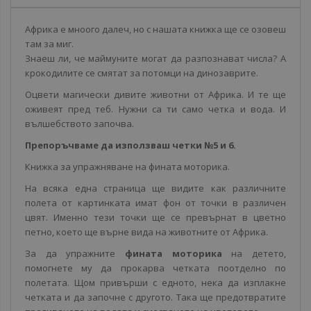
Африка е мноого далеч, но с нашата книжка ще се озовеш
там за миг.
Знаеш ли, че маймуните могат да разпознават числа? А
крокодилите се смятат за потомци на динозаврите.
Оцвети магически дивите животни от Африка. И те ще
оживеят пред теб. Нужни са ти само четка и вода. И
вълшебството започва.
Препоръчваме да използваш четки №5 и 6.
Книжка за упражняване на фината моторика.
На всяка една страница ще видите как различните
полета от картинката имат фон от точки в различен
цвят. Именно тези точки ще се превърнат в цветно
петно, което ще върне вида на животните от Африка.
За да упражните
фината моторика
на детето,
помогнете му да прокарва четката поотделно по
полетата. Щом привърши с едното, нека да изплакне
четката и да започне с другото. Така ще предотвратите