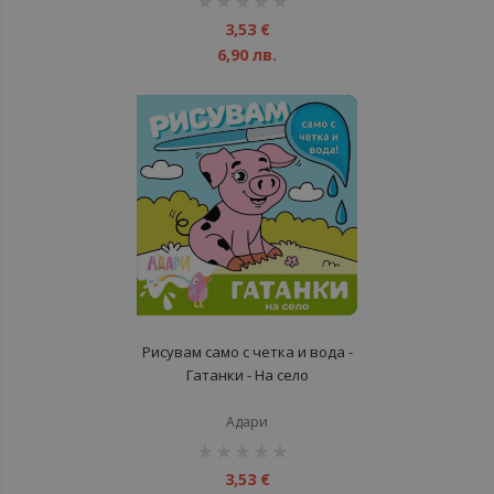
1%
3,53 €
6,90 лв.
Рисувам само с четка и вода -
Гатанки - На село
Адари
рейтинг:
1%
3,53 €