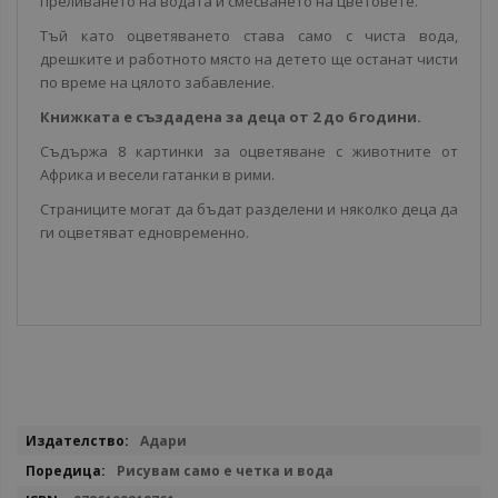
преливането на водата и смесването на цветовете.
Тъй като оцветяването става само с чиста вода,
дрешките и работното място на детето ще останат чисти
по време на цялото забавление.
Книжката е създадена за деца от 2 до 6 години.
Съдържа 8 картинки за оцветяване с животните от
Африка и весели гатанки в рими.
Страниците могат да бъдат разделени и няколко деца да
ги оцветяват едновременно.
Повече
Адари
информация
Рисувам само е четка и вода