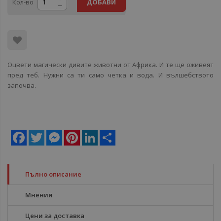
Кол-во
ДОБАВИ
Оцвети магически дивите животни от Африка. И те ще оживеят
пред теб. Нужни са ти само четка и вода. И вълшебството
започва.
Facebook
Twitter
Messenger
Pinterest
LinkedIn
Share
Пълно описание
Мнения
Цени за доставка