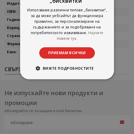
„бисквитки“
информация
Светулка - 44
Използваме различни типове „бисквитки“,
9543090343
за да може уебсайтът да функционира
2006
правилно, за персонализиране на
съдържанието и за подобряване на
Меки корици
потребителското изживяване.
Научете
208
повече тук.
21/14
Бъпгарски
ПРИЕМАМ ВСИЧКИ
СВЪРЗАНИ ПРОДУКТИ
ВИЖТЕ ПОДРОБНОСТИТЕ
Не изпускайте нови продукти и
промоции
Абонирайте се за нашия e-mail бюлетин