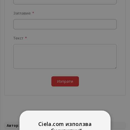
Заглавие
Текст
Изпрати
Ciela.com използва
Повече
Муси Дачева