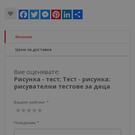
Facebook
Twitter
Messenger
Pinterest
LinkedIn
Share
Мнения
Цени за доставка
Вие оценявате:
Рисунка - тест; Тест - рисунка:
рисувателни тестове за деца
Вашият рейтинг
1
2
3
4
5
Псевдоним
звезда
звезди
звезди
звезди
звезди