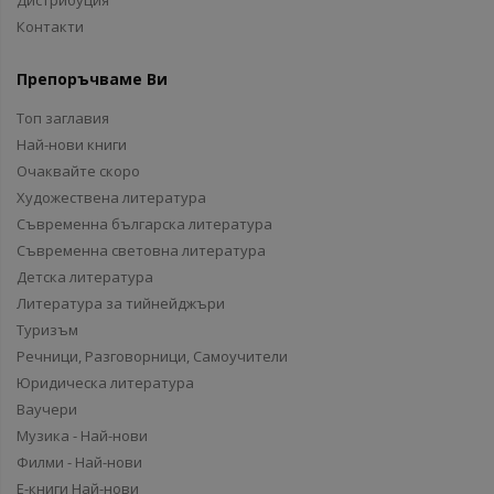
Дистрибуция
Контакти
Препоръчваме Ви
Топ заглавия
Най-нови книги
Очаквайте скоро
Художествена литература
Съвременна българска литература
Съвременна световна литература
Детска литература
Литература за тийнейджъри
Туризъм
Речници, Разговорници, Самоучители
Юридическа литература
Ваучери
Музика - Най-нови
Филми - Най-нови
Е-книги Най-нови