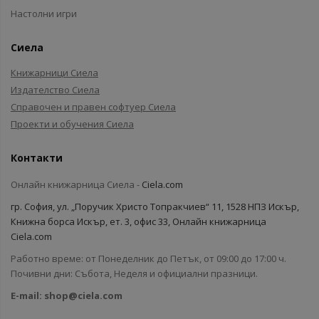
Настолни игри
Сиела
Книжарници Сиела
Издателство Сиела
Справочен и правен софтуер Сиела
Проекти и обучения Сиела
Контакти
Онлайн книжарница Сиела -
Ciela.com
гр. София, ул. „Поручик Христо Топракчиев“ 11, 1528 НПЗ Искър,
Книжна борса Искър, ет. 3, офис 33, Онлайн книжарница
Ciela.com
Работно време: от Понеделник до Петък, от 09:00 до 17:00 ч.
Почивни дни: Събота, Неделя и официални празници.
E-mail:
shop@ciela.com