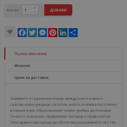
Кол-во
ДОБАВИ
Facebook
Twitter
Messenger
Pinterest
LinkedIn
Share
Пълно описание
Мнения
Цени за доставка
Заемките от различни езици, между които и много
съвсем нови чуждици, са поток, който се влива постоянно
в нашия език. Образованият човек трябва да познава
точното значение, правилният изговор и правопис на
тези думи и при нужда да обогатява изказването си с тях.