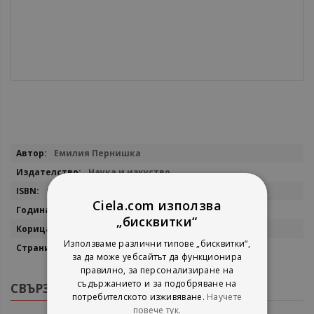
Повече
Емилия Пернишка
информация
Наука и изкуство
9789540203072
Ciela.com използва
2014
„бисквитки“
Твърда
Използваме различни типове „бисквитки“,
896
за да може уебсайтът да функционира
правилно, за персонализиране на
съдържанието и за подобряване на
СВЪРЗАНИ ПРОДУКТИ
потребителското изживяване.
Научете
повече тук.