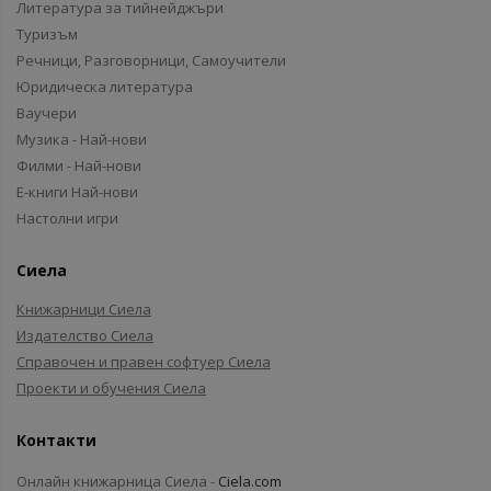
Литература за тийнейджъри
Туризъм
Речници, Разговорници, Самоучители
Юридическа литература
Ваучери
Музика - Най-нови
Филми - Най-нови
Е-книги Най-нови
Настолни игри
Сиела
Книжарници Сиела
Издателство Сиела
Справочен и правен софтуер Сиела
Проекти и обучения Сиела
Контакти
Онлайн книжарница Сиела -
Ciela.com