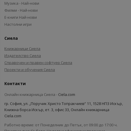
Музика - Най-нови
Филми - Най-нови
Е-книги Най-нови
Настолни игри
Сиела
Книжарници Сиела
Издателство Сиела
Справочен и правен софтуер Сиела
Проекти и обучения Сиела
Контакти
Онлайн книжарница Сиела -
Ciela.com
гр. София, ул. „Поручик Христо Топракчиев“ 11, 1528 НПЗ Искър,
Книжна борса Искър, ет. 3, офис 33, Онлайн книжарница
Ciela.com
Работно време: от Понеделник до Петък, от 09:00 до 17:00 ч.