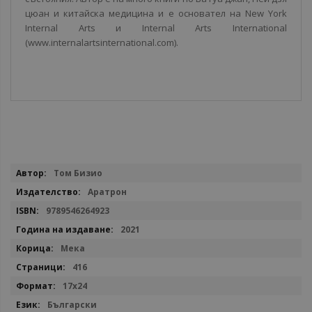
цюан и китайска медицина и е основател на New York
Internal Arts и Internal Arts International
(www.internalartsinternational.com).
Повече
Том Бизио
информация
Аратрон
9789546264923
2021
Мека
416
17x24
Български