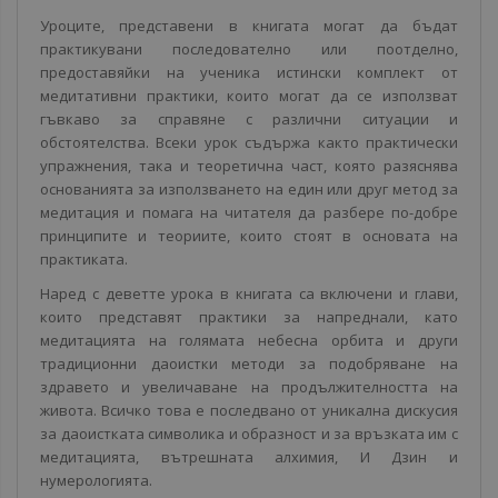
Уроците, представени в книгата могат да бъдат
практикувани последователно или поотделно,
предоставяйки на ученика истински комплект от
медитативни практики, които могат да се използват
гъвкаво за справяне с различни ситуации и
обстоятелства. Всеки урок съдържа както практически
упражнения, така и теоретична част, която разяснява
основанията за използването на един или друг метод за
медитация и помага на читателя да разбере по-добре
принципите и теориите, които стоят в основата на
практиката.
Наред с деветте урока в книгата са включени и глави,
които представят практики за напреднали, като
медитацията на голямата небесна орбита и други
традиционни даоистки методи за подобряване на
здравето и увеличаване на продължителността на
живота. Всичко това е последвано от уникална дискусия
за даоистката символика и образност и за връзката им с
медитацията, вътрешната алхимия, И Дзин и
нумерологията.