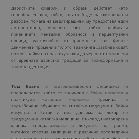
Даоистките символи и образи действат като
своеобразен код, който, когато бъде разшифрован и
разбран, помага на медитиращия и му предоставя един
алтернативен, образен език, който заобикаля
привичната ментална образност и перцептуални
навици, улеснявайки възприемането на фините
движения и промени в тялото. Тази книга „разбива кода“,
позволявайки на практикуващия да черпи с пълни шепи
от древната даоистка традиция за трансформация и
трансцендентация.
Том Бизио
е световноизвестен специалист и
преподавател, който се занимава с бойни изкуства и
практикува китайска медицина. Преминал е
задълбочено обучение по китайска медицина и бойни
изкуства в Китай и има диплома за лекар по
традиционна китайска медицина. Ръководи натоварена
клиника, специализирана в лекуване на травми,
китайска спортна медицина и различни ортопедични
състояния. Автор е на много книги по Ба гуа джан, Ней дзя