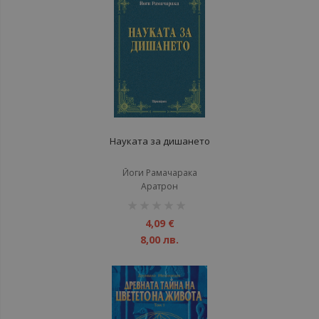
Науката за дишането
Йоги Рамачарака
Аратрон
рейтинг:
1%
4,09 €
8,00 лв.