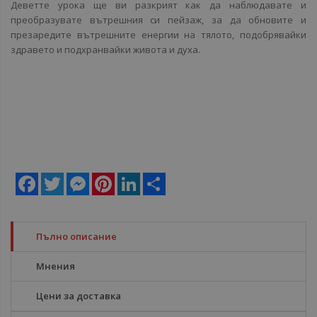
Деветте урока ще ви разкрият как да наблюдавате и
преобразувате вътрешния си пейзаж, за да обновите и
презаредите вътрешните енергии на тялото, подобрявайки
здравето и подхранвайки живота и духа.
Facebook
Twitter
Messenger
Pinterest
LinkedIn
Share
Пълно описание
Мнения
Цени за доставка