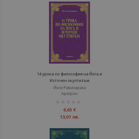
14 урока по философия на Йога и
Източен окултизъм
Йоги Рамачарака
Аратрон
рейтинг:
1%
6,65 €
13,01 лв.