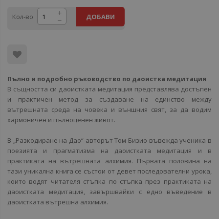
Кол-во
ДОБАВИ
Пълно и подробно ръководство по даоистка медитация
В същността си даоистката медитация представлява достъпен
и практичен метод за създаване на единство между
вътрешната среда на човека и външния свят, за да водим
хармоничен и пълноценен живот.
В „Разкодиране на Дао“ авторът Том Бизио въвежда ученика в
поезията и прагматизма на даоистката медитация и в
практиката на вътрешната алхимия. Първата половина на
тази уникална книга се състои от девет последователни урока,
които водят читателя стъпка по стъпка през практиката на
даоистката медитация, завършвайки с едно въведение в
даоистката вътрешна алхимия.