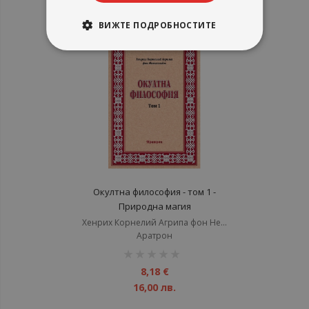
17,00 лв.
ВИЖТЕ ПОДРОБНОСТИТЕ
Окултна философия - том 1 -
Природна магия
Хенрих Корнелий Агрипа фон Нетесхайм
Аратрон
рейтинг:
1%
8,18 €
16,00 лв.