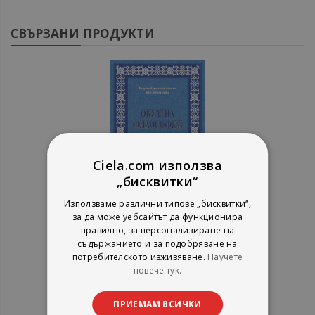
СВЪРЗАНИ ПРОДУКТИ
Ciela.com използва
„бисквитки“
Използваме различни типове „бисквитки“,
за да може уебсайтът да функционира
Окултна философия - Том 2
правилно, за персонализиране на
съдържанието и за подобряване на
Хенрих Корнелий Агрипа фон Нетесхайм
потребителското изживяване.
Научете
Аратрон
повече тук.
рейтинг:
1%
ПРИЕМАМ ВСИЧКИ
8,69 €