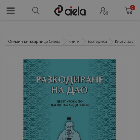
0
Онлайн книжарница Сиела
Книги
Езотерика
Книги за лич