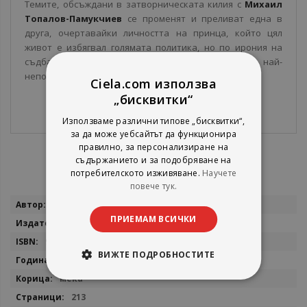
Темите, обсъждани в затворническата килия с
Михаил
Топалов-Памукчиев
се променят и преливат една в
друга, очертавайки личността на принца, който цял
живот е избягвал голямата политика, но по ирония на
съдбата се захваща с нея във възможно най-
неподходящия момент.
Ciela.com използва
„бисквитки“
Използваме различни типове „бисквитки“,
за да може уебсайтът да функционира
правилно, за персонализиране на
съдържанието и за подобряване на
потребителското изживяване.
Научете
повече тук.
Повече
Михаил Топалов-Памукчиев
информация
ПРИЕМАМ ВСИЧКИ
Skyprint
9789543902149
ВИЖТЕ ПОДРОБНОСТИТЕ
2025
мека
213