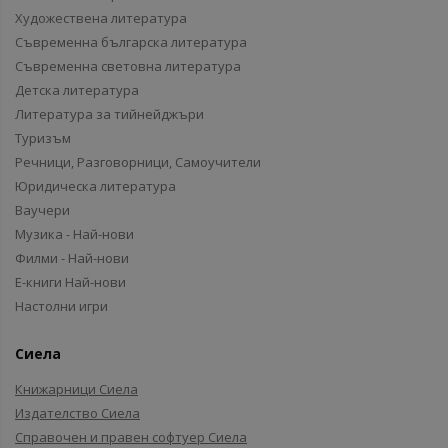
Художествена литература
Съвременна българска литература
Съвременна световна литература
Детска литература
Литература за тийнейджъри
Туризъм
Речници, Разговорници, Самоучители
Юридическа литература
Ваучери
Музика - Най-нови
Филми - Най-нови
Е-книги Най-нови
Настолни игри
Сиела
Книжарници Сиела
Издателство Сиела
Справочен и правен софтуер Сиела