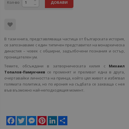
Кол-во
ДОБАВИ
В тази книга, представляваща частица от българската история,
се запознаваме с един типичен представител на монархическа
династия – човек с обширни, задълбочени познания и остър,
проницателен ум.
Темите, обсъждани в затворническата килия с
Михаил
Топалов-Памукчиев
се променят и преливат една в друга,
очертавайки личността на принца, който цял живот е избягвал
голямата политика, но по ирония на съдбата се захваща с нея
във възможно най-неподходящия момент.
Facebook
Twitter
Messenger
Pinterest
LinkedIn
Share