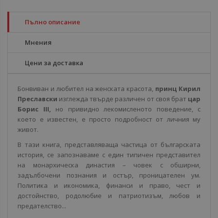
Пълно описание
Мнения
Цени за доставка
Бонвиван и любител на женската красота,
принц Кирил
Преславски
изглежда твърде различен от своя брат
цар
Борис III,
но привидно лекомисленото поведение, с
което е известен, е просто подробност от личния му
живот.
В тази книга, представляваща частица от българската
история, се запознаваме с един типичен представител
на монархическа династия – човек с обширни,
задълбочени познания и остър, проницателен ум.
Политика и икономика, финанси и право, чест и
достойнство, родолюбие и патриотизъм, любов и
предателство...