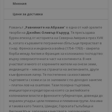
Мнения
Цени за доставка
Романът „
Равнините на Абраам
“ е една от най-зрелите
творби на
Джеймс Оливър Кърууд
. Тя пресъздава
бурен епизод от историята на Северна Америка през XVIII
в., когато кървавите погранични сблъсъци прерастват в
т.нар. Френска и индианска война (1754–1763) – свирепа
борба между Англия и Франция за колониално господство
върху североизточната част на континента. В нея
участват и много от коренните жители на онези земи,
индианците – някои на страната на англичаните, други
към френския лагер. Те постепенно са изоставили
търговията с кожи и са се заловили с по-доходно занятие
– платен лов на скалпове. Тази позорна търговия,
инициатори и кредитори на която са английските
колониални власти и френските губернатори, довежда до
морален упадък цели племена и племенни групи. Ала има
и такива като Тиаога, Шиндас, Горската Гълъбица и
Високия Мъж, запазили качествата, заради които