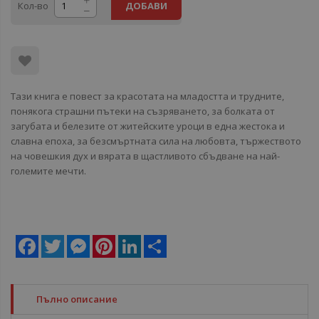
Кол-во
ДОБАВИ
Tази книга е повест за красотата на младостта и трудните,
понякога страшни пътеки на съзряването, за болката от
загубата и белезите от житейските уроци в една жестока и
славна епоха, за безсмъртната сила на любовта, тържеството
на човешкия дух и вярата в щастливото сбъдване на най-
големите мечти.
Facebook
Twitter
Messenger
Pinterest
LinkedIn
Share
Пълно описание