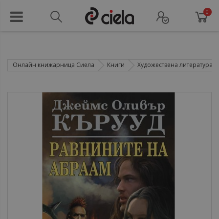
0
Онлайн книжарница Сиела
Книги
Художествена литература