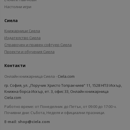
Настолни игри
Сиела
Книжарници Сиела
Издателство Сиела
Справочен и правен софтуер Сиела
Проекти и обучения Сиела
Контакти
Онлайн книжарница Сиела -
Ciela.com
гр. София, ул. „Поручик Христо Топракчиев“ 11, 1528 НПЗ Искър,
Книжна борса Искър, ет. 3, офис 33, Онлайн книжарница
Ciela.com
Работно време: от Понеделник до Петък, от 09:00 до 17:00 ч.
Почивни дни: Събота, Неделя и официални празници.
E-mail:
shop@ciela.com