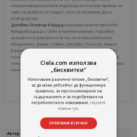
северноамериканските индианци са станали пример не
само за храброст и гордост, но и за несломим дух и
благородство.
Джеймс Оливър Кърууд
изгражда своите герои без
предразсъдъци, с обич и проникновение, търсейки
красивото и уникалното в тях, но и психологически
убедително. Джимс, Тоанет, Хепсиба, Тонтьор, Анри и
Катрин са рожби на времето си, но ни стават близки с
пълнокръвните си характери, с проявената доблест в
Ciela.com използва
тежките изпитания и с другите ценни за всички времена
„бисквитки“
качества – та дори и с малките си недостатъци.
Използваме различни типове „бисквитки“,
за да може уебсайтът да функционира
правилно, за персонализиране на
съдържанието и за подобряване на
потребителското изживяване.
Научете
повече тук.
ПРИЕМАМ ВСИЧКИ
Повече
Джеймс Оливър Кърууд