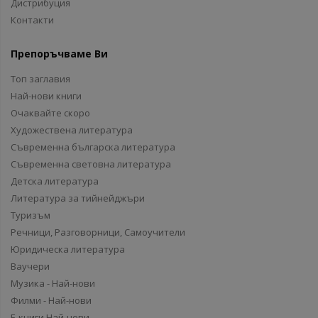
Дистрибуция
Контакти
Препоръчваме Ви
Топ заглавия
Най-нови книги
Очаквайте скоро
Художествена литература
Съвременна българска литература
Съвременна световна литература
Детска литература
Литература за тийнейджъри
Туризъм
Речници, Разговорници, Самоучители
Юридическа литература
Ваучери
Музика - Най-нови
Филми - Най-нови
Е-книги Най-нови