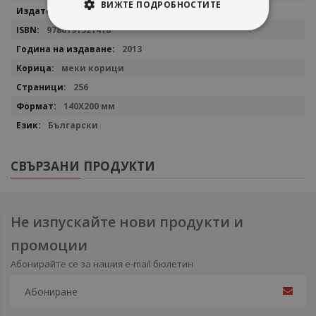
информация
ВИЖТЕ ПОДРОБНОСТИТЕ
Изток - Запад
9786191521418
2013
меки корици
256
140X200 мм
Български
СВЪРЗАНИ ПРОДУКТИ
Не изпускайте нови продукти и
промоции
Абонирайте се за нашия e-mail бюлетин