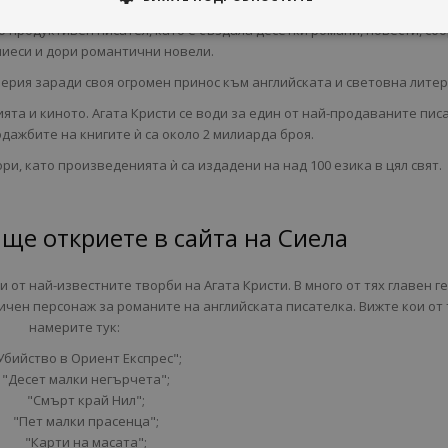
 до голяма степен традициите в криминалния жанр, установени от авт
о продуктивен писател, като е създала десетки романи, повести, сбо
пиеси и дори романтични новели.
ерия заради своя огромен принос към английската и световна литер
ята и киното. Агата Кристи се води за един от най-продаваните пис
дажбите на книгите ѝ са около 2 милиарда броя.
и, като произведенията ѝ са издадени на над 100 езика в цял свят.
ще откриете в сайта на Сиела
и от най-известните творби на Агата Кристи. В много от тях главен г
чен персонаж за романите на английската писателка. Вижте кои от 
намерите тук:
Убийство в Ориент Експрес";
"Десет малки негърчета";
"Смърт край Нил";
"Пет малки прасенца";
"Карти на масата";