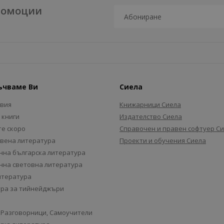
промоции
ъчваме Ви
Сиела
авия
Книжарници Сиела
 книги
Издателство Сиела
е скоро
Справочен и правен софтуер С
вена литература
Проекти и обучения Сиела
на българска литература
на световна литература
итература
ра за тийнейджъри
 Разговорници, Самоучители