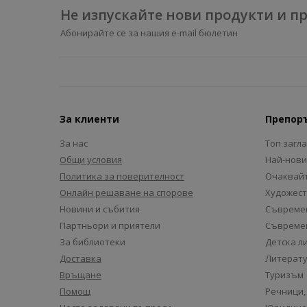
Не изпускайте нови продукти и 
Абонирайте се за нашия e-mail бюлетин
За клиенти
Препор
За нас
Топ загл
Общи условия
Най-нови
Политика за поверителност
Очаквайт
Онлайн решаване на спорове
Художест
Новини и събития
Съвремен
Партньори и приятели
Съвремен
За библиотеки
Детска л
Доставка
Литерату
Връщане
Туризъм
Помощ
Речници,