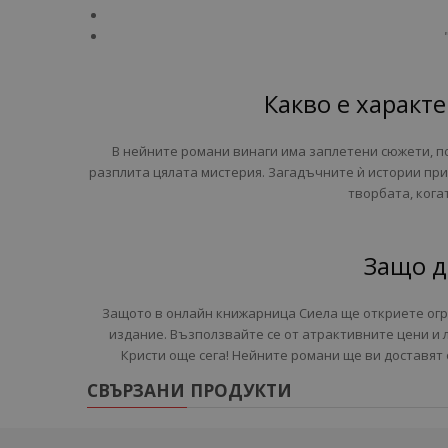
Какво е характе
В нейните романи винаги има заплетени сюжети, п
разплита цялата мистерия. Загадъчните ѝ истории пр
творбата, кога
Защо д
Защото в онлайн книжарница Сиела ще откриете огро
издание. Възползвайте се от атрактивните цени и л
Кристи още сега! Нейните романи ще ви доставят
СВЪРЗАНИ ПРОДУКТИ