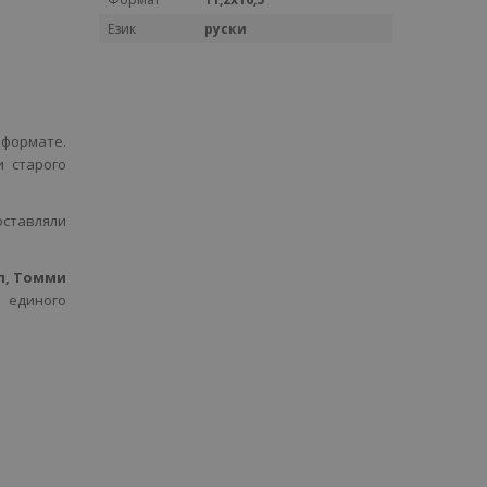
Език
руски
 формате.
 старого
оставляли
л, Томми
 единого