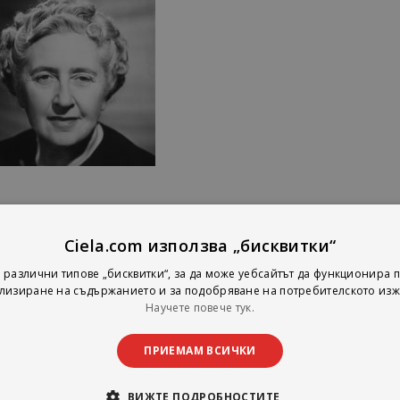
За Автора
Ciela.com използва „бисквитки“
Агата Кристи
-
 различни типове „бисквитки“, за да може уебсайтът да функционира п
атегория с книги на Агата Кристи е точно за вас. Тук ще откриете т
лизиране на съдържанието и за подобряване на потребителското изж
й-известните автори в жанровете мистерия и разследване на прест
Научете повече тук.
ПРИЕМАМ ВСИЧКИ
я е Агата Кристи
ВИЖТЕ ПОДРОБНОСТИТЕ