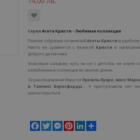
14,00 лв.
Серия
Агата Кристи - Любимая коллекция
Полное собрание сочинений
Агаты Кристи
в удобном
Никто не сравнится с великой
Кристи
в написании
доброго детектива.
Знакомые каждому чуть ли не с детства, ее книги с
излюбленные коллекции во многих домах.
За расследования берутся
Эркюль Пуаро, мисс Марп
и Таппенс Бересфорды
… У преступников нет ни
шанса скрыться.
Facebook
Twitter
Messenger
Pinterest
LinkedIn
Share