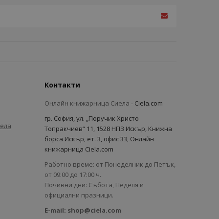
Контакти
Онлайн книжарница Сиела -
Ciela.com
гр. София, ул. „Поручик Христо
иела
Топракчиев“ 11, 1528 НПЗ Искър, Книжна
борса Искър, ет. 3, офис 33, Онлайн
книжарница Ciela.com
Работно време: от Понеделник до Петък,
от 09:00 до 17:00 ч.
Почивни дни: Събота, Неделя и
официални празници.
E-mail:
shop@ciela.com