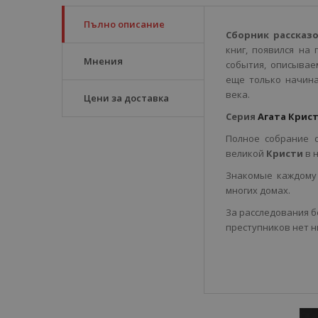
Пълно описание
Сборник рассказ
книг, появился на
Мнения
события, описывае
еще только начина
века.
Цени за доставка
Серия
Агата Крис
Полное собрание 
великой
Кристи
в 
Знакомые каждому 
многих домах.
За расследования 
преступников нет н