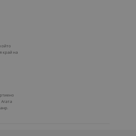
 който
я край на
артиено
 Агата
анр.