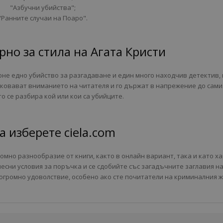
"Азбучни убийства";
"Ранните случаи на Поаро".
рно за стила на Агата Кристи
оне едно убийство за разгадаване и един много находчив детектив,
иковават вниманието на читателя и го държат в напрежение до сами
то се разбира кой или кои са убийците.
а изберете ciela.com
мно разнообразие от книги, както в онлайн вариант, така и като х
есни условия за поръчка и се сдобийте със загадъчните заглавия на
 огромно удоволствие, особено ако сте почитатели на криминалния ж