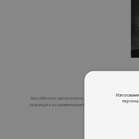
Използваме
Ако обичате заплетените детективски истории, тази к
персона
кралицата на криминалните сюжети. Кристи е сред на
Ко