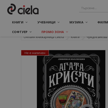
КНИГИ
УЧЕБНИЦИ
МУЗИКА
ФИЛМ
СОФТУЕР
ПРОМО ЗОНА
Онлайн книжарница Сиела
Книги
Чуждоезикова 
Не е наличен