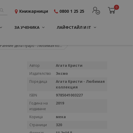
0
Книжарници
0800 1 25 25
ЗА УЧЕНИКА
ЛАЙФСТАЙЛ И IT
Ранние дела Пуаро - Любимая ко...
Повече
Автор
Агата Кристи
информация
Издателство
Эксмо
Поредица
Агата Кристи - Любимая
коллекция
ISBN
9785041003227
Година на
2019
издаване
Корица
мека
Страници
320
Формат
11,2x16,5