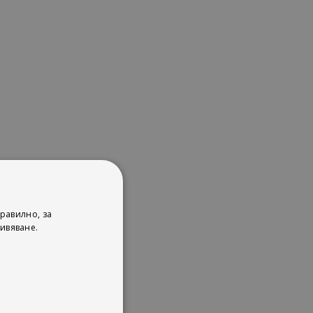
равилно, за
ворби на
ивяване.
ъпления.