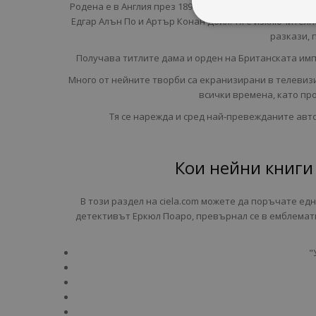
Родена е в Англия през 1890 г. В писането си следва
Едгар Алън По и Артър Конан Дойл. Тя е изключителн
разкази, 
Получава титлите дама и орден на Британската имп
Много от нейните творби са екранизирани в телевизи
всички времена, като про
Тя се нарежда и сред най-превежданите автор
Кои нейни книги 
В този раздел на ciela.com можете да поръчате едн
детективът Еркюл Поаро, превърнал се в емблемати
"