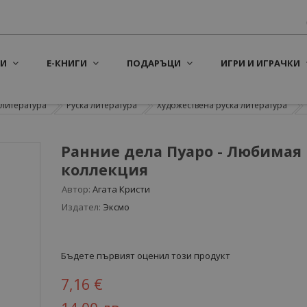
И
Е-КНИГИ
ПОДАРЪЦИ
ИГРИ И ИГРАЧКИ
литература
Руска литература
Художествена руска литература
Ранние дела Пуаро - Любимая
коллекция
Автор:
Агата Кристи
Издател:
Эксмо
Бъдете първият оценил този продукт
7,16 €