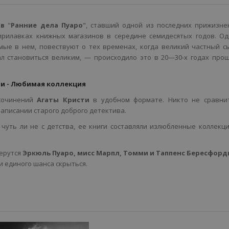
ов
"
Ранние дела Пуаро
", ставший одной из последних прижизне
 прилавках книжных магазинов в середине семидесятых годов. О
мые в нем, повествуют о тех временах, когда великий частный 
л становиться великим, — происходило это в 20—30-х годах про
ти - Любимая коллекция
сочинений
Агаты Кристи
в удобном формате. Никто не сравнит
написании старого доброго детектива.
чуть ли не с детства, ее книги составляли излюбленные коллекц
берутся
Эркюль Пуаро, мисс Марпл, Томми и Таппенс Бересфор
и единого шанса скрыться.