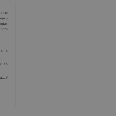
нных
днако
сыщик
шлого
ся с
ии во
ды
… У