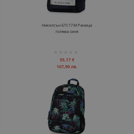
Никелсън БТС17 М Раница
голяма синя
рейтинг:
1%
55,17 €
107,90 лв.