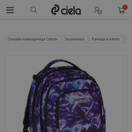
0
Онлайн книжарница Сиела
За ученика
Раници и чанти
Ра