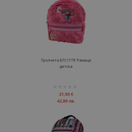
Тролчета БТС17 ПГ Раница
детска
рейтинг:
1%
21,93 €
42,89 лв.