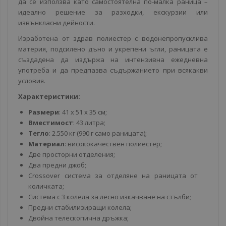
да се използва като самостоятелна по-малка раница –
идеално решение за разходки, екскурзии или
извънкласни дейности.
Изработена от здрав полиестер с водонепропусклива
материя, подсилено дъно и укрепени ъгли, раницата е
създадена да издържа на интензивна ежедневна
употреба и да предпазва съдържанието при всякакви
условия.
Характеристики:
Размери
: 41 x 51 x 35 см;
Вместимост
: 43 литра;
Тегло
: 2.550 кг (990 г само раницата);
Материал
: висококачествен полиестер;
Две просторни отделения;
Два предни джоб;
Crossover система за отделяне на раницата от
количката;
Система с 3 колела за лесно изкачване на стълби;
Предни стабилизиращи колела;
Двойна телескопична дръжка;