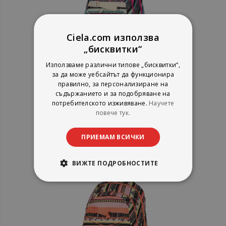
Ciela.com използва
„бисквитки“
Използваме различни типове „бисквитки“,
за да може уебсайтът да функционира
Кенди БТС17 Раница Ерго синя
правилно, за персонализиране на
съдържанието и за подобряване на
потребителското изживяване.
Научете
повече тук.
рейтинг:
ПРИЕМАМ ВСИЧКИ
1%
55,17 €
107,90 лв.
ВИЖТЕ ПОДРОБНОСТИТЕ