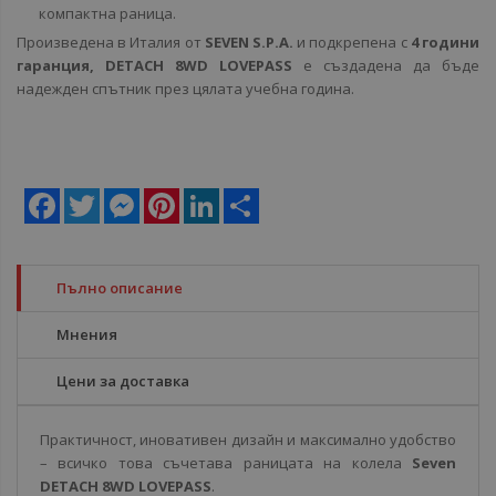
компактна раница.
Произведена в Италия от
SEVEN S.P.A.
и подкрепена с
4 години
гаранция,
DETACH 8WD LOVEPASS
е създадена да бъде
надежден спътник през цялата учебна година.
Facebook
Twitter
Messenger
Pinterest
LinkedIn
Share
Пълно описание
Мнения
Цени за доставка
Практичност, иновативен дизайн и максимално удобство
– всичко това съчетава раницата на колела
Seven
DETACH 8WD LOVEPASS
.