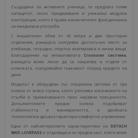
Създадена за активните ученици, тя предлага голям
капацитет, лесно придвижване и уникална модулна
конструкция, която я прави изключително функционална
за ежедневна употреба.
С внушителен обем от 43 литра и две просторни
отделения, раницата осигурява достатъчно място за
учебници, тетрадки, спортна екипировка и лични вещи.
Благодарение на иновативната
Crossover система
,
раницата може лесно да се закрепва и отделя от
количката, осигурявайки гъвкавост според нуждите на
деня.
Моделът е оборудван със специална система от три
колела от всяка страна, която улеснява изкачването на
стълби и преминаването през неравни повърхности.
Допълнителните предни колела подобряват
стабилността и маневреността, а двойната
телескопична дръжка гарантира комфортно управление.
Една от най-интересните характеристики на
DETACH
8WD LOVEPASS
е отделящата се предна част, която може