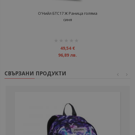
О'Нийл БТС17 Ж Раница голяма
синя
рейтинг:
1%
49,54 €
96,89 лв.
СВЪРЗАНИ ПРОДУКТИ