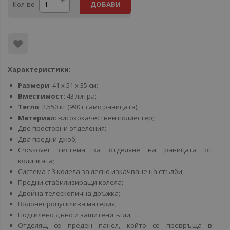
Кол-во
ДОБАВИ
Характеристики:
Размери
: 41 x 51 x 35 см;
Вместимост
: 43 литра;
Тегло
: 2.550 кг (990 г само раницата);
Материал
: висококачествен полиестер;
Две просторни отделения;
Два предни джоб;
Crossover система за отделяне на раницата от
количката;
Система с 3 колела за лесно изкачване на стълби;
Предни стабилизиращи колела;
Двойна телескопична дръжка;
Водонепропусклива материя;
Подсилено дъно и защитени ъгли;
Отделящ се преден панел, който се превръща в