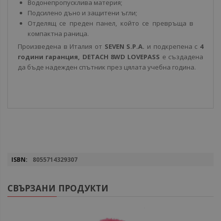
Водонепропусклива материя;
Подсилено дъно и защитени ъгли;
Отделящ се преден панел, който се превръща в
компактна раница.
Произведена в Италия от
SEVEN S.P.A.
и подкрепена с
4
години гаранция,
DETACH 8WD LOVEPASS
е създадена
да бъде надежден спътник през цялата учебна година.
Повече
8055714329307
информация
СВЪРЗАНИ ПРОДУКТИ