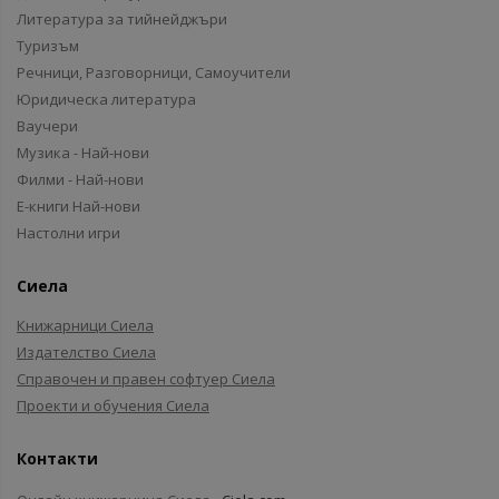
Литература за тийнейджъри
Туризъм
Речници, Разговорници, Самоучители
Юридическа литература
Ваучери
Музика - Най-нови
Филми - Най-нови
Е-книги Най-нови
Настолни игри
Сиела
Книжарници Сиела
Издателство Сиела
Справочен и правен софтуер Сиела
Проекти и обучения Сиела
Контакти