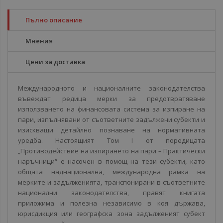
Пълно описание
Мнения
Цени за доставка
Международното и националните законодателства
въвеждат редица мерки за предотвратяване
използването на финансовата система за изпиране на
пари, изпълнявани от съответните задължени субекти и
изискващи детайлно познаване на нормативната
уредба. Настоящият Том I от поредицата
„Противодействие на изпирането на пари – Практически
наръчници“ е насочен в помощ на тези субекти, като
общата наднационална, международна рамка на
мерките и задълженията, транспонирани в съответните
национални законодателства, правят книгата
приложима и полезна независимо в коя държава,
юрисдикция или географска зона задълженият субект