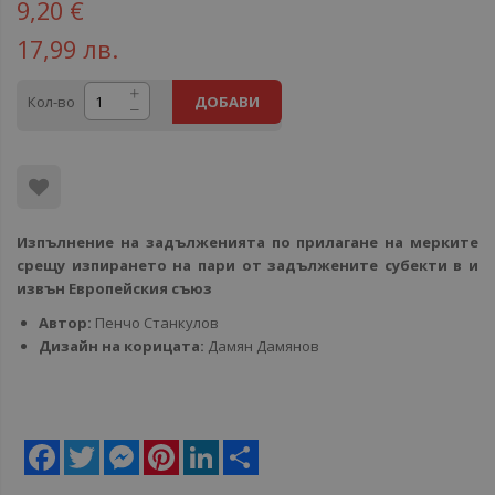
9,20 €
17,99 лв.
Кол-во
ДОБАВИ
Изпълнение на задълженията по прилагане на мерките
срещу изпирането на пари от задължените субекти в и
извън Европейския съюз
Автор:
Пенчо Станкулов
Дизайн на корицата:
Дамян Дамянов
Facebook
Twitter
Messenger
Pinterest
LinkedIn
Share