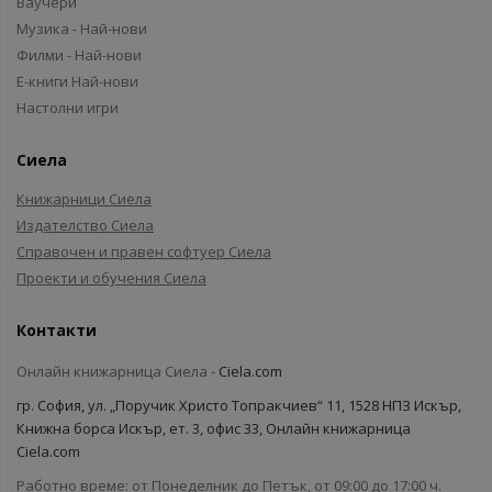
Ваучери
Музика - Най-нови
Филми - Най-нови
Е-книги Най-нови
Настолни игри
Сиела
Книжарници Сиела
Издателство Сиела
Справочен и правен софтуер Сиела
Проекти и обучения Сиела
Контакти
Онлайн книжарница Сиела -
Ciela.com
гр. София, ул. „Поручик Христо Топракчиев“ 11, 1528 НПЗ Искър,
Книжна борса Искър, ет. 3, офис 33, Онлайн книжарница
Ciela.com
Работно време: от Понеделник до Петък, от 09:00 до 17:00 ч.