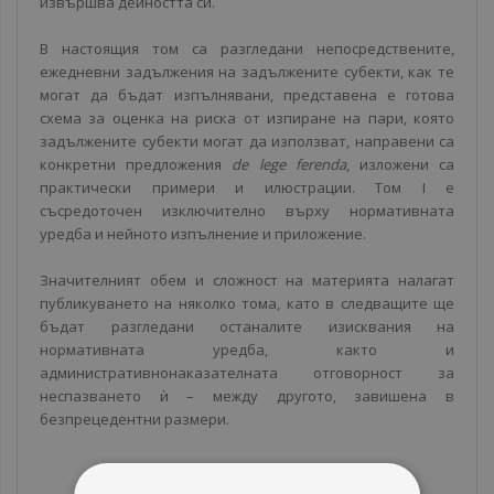
извършва дейността си.
В настоящия том са разгледани непосредствените,
ежедневни задължения на задължените субекти, как те
могат да бъдат изпълнявани, представена е готова
схема за оценка на риска от изпиране на пари, която
задължените субекти могат да използват, направени са
конкретни предложения
de lege ferenda
, изложени са
практически примери и илюстрации. Том I e
съсредоточен изключително върху нормативната
уредба и нейното изпълнение и приложение.
Значителният обем и сложност на материята налагат
публикуването на няколко тома, като в следващите ще
бъдат разгледани останалите изисквания на
нормативната уредба, както и
административнонаказателната отговорност за
неспазването ѝ – между другото, завишена в
безпрецедентни размери.