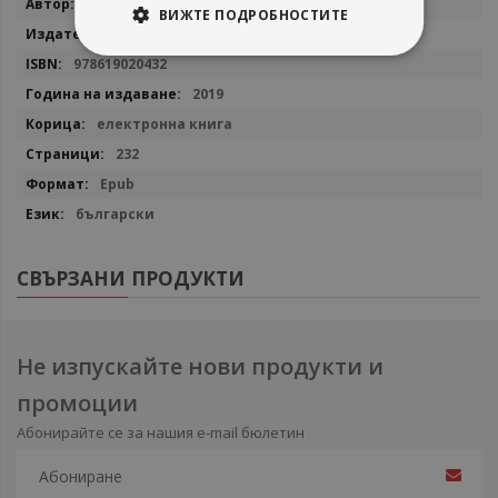
Роберт Зееталер
ВИЖТЕ ПОДРОБНОСТИТЕ
информация
Колибри
978619020432
2019
електронна книга
232
Epub
български
СВЪРЗАНИ ПРОДУКТИ
Не изпускайте нови продукти и
промоции
Абонирайте се за нашия e-mail бюлетин