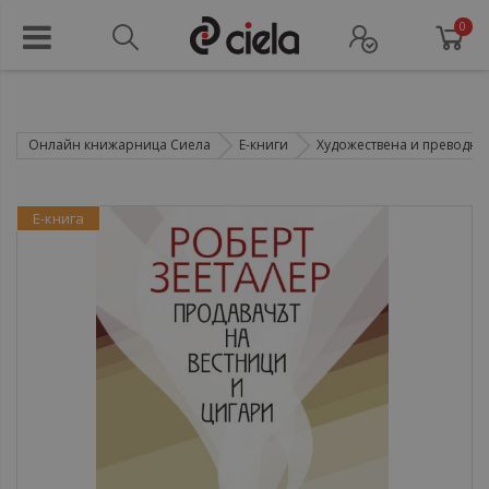
0
Онлайн книжарница Сиела
Е-книги
Художествена и преводна 
Е-книга