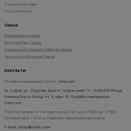
Е-книги Най-нови
Настолни игри
Сиела
Книжарници Сиела
Издателство Сиела
Справочен и правен софтуер Сиела
Проекти и обучения Сиела
Контакти
Онлайн книжарница Сиела -
Ciela.com
гр. София, ул. „Поручик Христо Топракчиев“ 11, 1528 НПЗ Искър,
Книжна борса Искър, ет. 3, офис 33, Онлайн книжарница
Ciela.com
Работно време: от Понеделник до Петък, от 09:00 до 17:00 ч.
Почивни дни: Събота, Неделя и официални празници.
E-mail:
shop@ciela.com