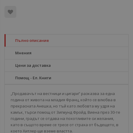
Пълно описание
Мнения
Цени за доставка
Помощ - Ел. Книги
„Продавачът на вестници и цигари“ разказва за една
година от живота на младия Франц, който се влюбва в
прекрасната Анешка, но тъй като любовта му удря на
камък, търси помощ от Зигмунд Фройд. Виена през 30-те
години, градът се отдава на похотливите си желания,
като в същото време се тресе от страха от бъдещето, в
което Хитлер ще вземе властта.