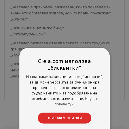
„Зееталер е прекрасен разказвач, който показва как
знанието обогатява живота, но и го прави по-сложен“
„Шпигел“
„Тази книга е истинско бижу“
„Литературен клуб“
„Зееталер разказва с такава лекота, която трудно се
среща в днешните романи“
„Нойе цюрихер цайтунг“
Ciela.com използва
„Тази необяснима лекота на писането действа като
„бисквитки“
мехлем на душата“
„Франкфуртер алгемайне цайтунг“
Използваме различни типове „бисквитки“,
за да може уебсайтът да функционира
правилно, за персонализиране на
съдържанието и за подобряване на
потребителското изживяване.
Научете
повече тук.
ПРИЕМАМ ВСИЧКИ
Повече