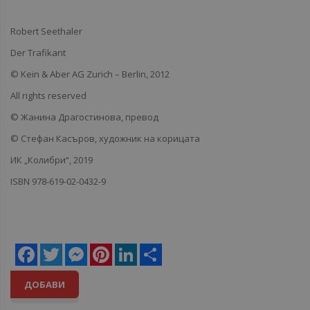
Robert Seethaler
Der Trafikant
© Kein & Aber AG Zurich – Berlin, 2012
All rights reserved
© Жанина Драгостинова,
превод
© Стефан Касъров,
художник на корицата
ИК „Колибри“, 2019
ISBN 978-619-02-0432-9
Facebook
Twitter
Messenger
Pinterest
LinkedIn
Share
ДОБАВИ