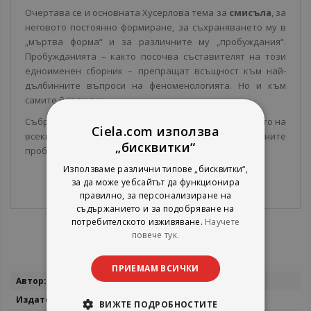
Очертава се и основната Хусерлова тема за
смисъла
, за
неговото постоянно формиране, за съхраняването му в
„мъртва форма“ и за различните му „пробуждания“.
Пробужданията – както посочва съставителят на този
едноименен сборник – препращат всъщност към най-
дълбинните въпроси на феноменологията. Но и към
самите й граници.
Събраните тук текстове биха провокирали мисленето на
Ciela.com използва
всеки, който се интересува от фундаменталните
„бисквитки“
проблеми на хуманитаристиката.
Използваме различни типове „бисквитки“,
за да може уебсайтът да функционира
правилно, за персонализиране на
съдържанието и за подобряване на
потребителското изживяване.
Научете
повече тук.
ПРИЕМАМ ВСИЧКИ
Повече
Едмунд Хусерл
информация
Критика и хуманизъм
ВИЖТЕ ПОДРОБНОСТИТЕ