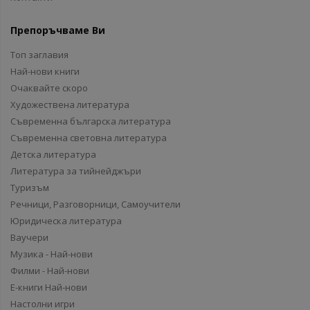
Препоръчваме Ви
Топ заглавия
Най-нови книги
Очаквайте скоро
Художествена литература
Съвременна българска литература
Съвременна световна литература
Детска литература
Литература за тийнейджъри
Туризъм
Речници, Разговорници, Самоучители
Юридическа литература
Ваучери
Музика - Най-нови
Филми - Най-нови
Е-книги Най-нови
Настолни игри