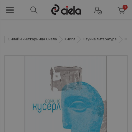
0
Онлайн книжарница Сиела
Книги
Научна литература
Фил