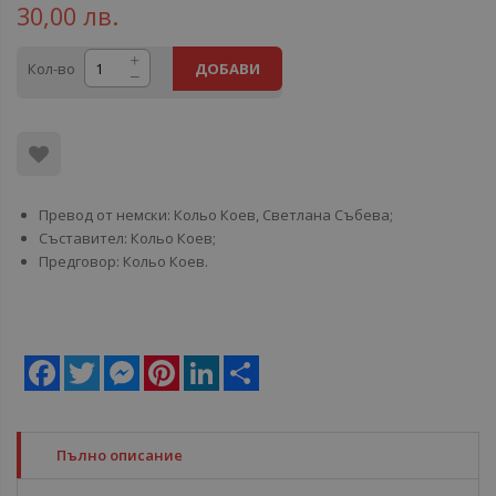
30,00 лв.
Кол-во
ДОБАВИ
Превод от немски: Кольо Коев, Светлана Събева;
Съставител: Кольо Коев;
Предговор: Кольо Коев.
Facebook
Twitter
Messenger
Pinterest
LinkedIn
Share
Пълно описание