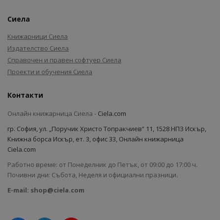
Сиела
Книжарници Сиела
Издателство Сиела
Справочен и правен софтуер Сиела
Проекти и обучения Сиела
Контакти
Онлайн книжарница Сиела -
Ciela.com
гр. София, ул. „Поручик Христо Топракчиев“ 11, 1528 НПЗ Искър,
Книжна борса Искър, ет. 3, офис 33, Онлайн книжарница
Ciela.com
Работно време: от Понеделник до Петък, от 09:00 до 17:00 ч.
Почивни дни: Събота, Неделя и официални празници.
E-mail:
shop@ciela.com