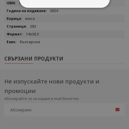
9789545872655
2024
мека
282
14x20,5
български
СВЪРЗАНИ ПРОДУКТИ
Не изпускайте нови продукти и
промоции
Абонирайте се за нашия e-mail бюлетин