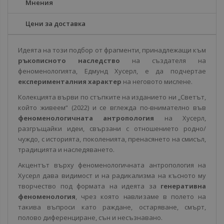
Мнения
Цени за доставка
Идеята на този подбор от фрагменти, принадлежащи към
ръкописното наследство
на създателя на
феноменологията, Едмунд Хусерл, е да подчертае
експерименталния характер
на неговото мислене.
Колекцията върви по стъпките на изданието ни „Светът,
който живеем“ (2022) и се вглежда по-внимателно във
феномено­логичната антропология
на Хусерл,
разгръщайки идеи, свър­зани с отношението родно/
чуждо, с историята, поколенията, пренасянето на смисъл,
традицията и наследяването.
Акцентът върху феноменологичната антропология на
Хусерл дава видимост и на радикализма на късното му
творчество под формата на идеята за
генеративна
феноменология
, чрез която навлизаме в полето на
такива въпроси като раждане, остаряване, смърт,
полово диференциране, сън и несъзнавано.