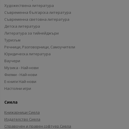
Художествена литература
Съвременна българска литература
Съвременна световна литература
Детска литература
Литература за тийнейджъри
Туризъм
Речници, Разговорници, Самоучители
Юридическа литература
Ваучери
Музика - Най-нови
Филми - Най-нови
Е-книги Най-нови
Настолни игри
Сиела
Книжарници Сиела
Издателство Сиела
Справочен и правен софтуер Сиела