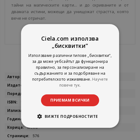
тайни на магическите карти... и до скриваните и от
двамата истини, можещи да унищожат страстта, която
вече не отричат.
Ciela.com използва
„бисквитки“
Използваме различни типове „бисквитки“,
за да може уебсайтът да функционира
правилно, за персонализиране на
съдържанието и за подобряване на
Повече
Елис Кова
потребителското изживяване.
Научете
информация
повече тук.
Бард
Академия Аркана
ПРИЕМАМ ВСИЧКИ
9786190304241
27.07.2026
ВИЖТЕ ПОДРОБНОСТИТЕ
2026
мекa
576