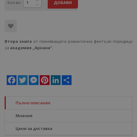
Кол-во
ДОБАВИ
Втора
книга
от пленяващата романтична фентъзи поредица
за
академия „Аркана“.
Facebook
Twitter
Messenger
Pinterest
LinkedIn
Share
Пълно описание
Мнения
Цени за доставка