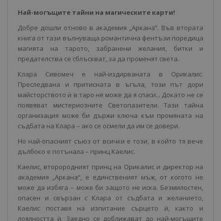
Най-могъщите тайни на магическите карти!
Добре дошли отново в академия „Аркана“. Във втората
книга от тази вълнуваща романтична фентъзи поредица
магията на тарото, забранени желания, битки и
предателства се сблъскват, за да променят света.
Клара Сивомеч е най-издирваната в Орикалис.
Преследвана и притисната в ъгъла, този път дори
майсторството ѝ в таро не може да я спаси... Докато не се
появяват мистериозните Светопазители. Тази тайна
организация може би държи ключа към промяната на
съдбата на Клара – ако се осмели да им се довери.
Но най-опасният съюз от всички е този, в който тя вече
дълбоко е потънала – принц Каелис.
Каелис, второродният принц на Орикалис и директор на
академия „Аркана“, е единственият мъж, от когото не
може да избяга – може би защото не иска. Безмилостен,
опасен и свързан с Клара от съдбата и желанието,
Каелис поставя на изпитание сърцето ѝ, както и
лоялността ѝ. Заедно се доближават до най-могъщите