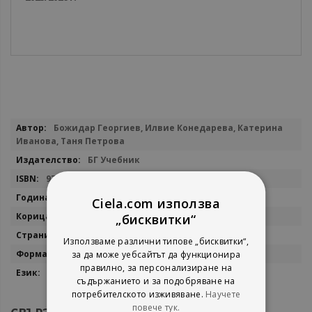
Повече
Божидар Георгиев, Илвие Конедарева, Катерина
информация
Иванова, Таня Петрова
БГ Учебник
9786191872909
2026
Ciela.com използва
мека
„бисквитки“
36
Използваме различни типове „бисквитки“,
21х26
за да може уебсайтът да функционира
правилно, за персонализиране на
български
съдържанието и за подобряване на
потребителското изживяване.
Научете
повече тук.