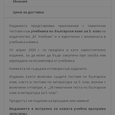
Мнения
Цени за доставка
Изданието представлява приложение с тематични
тестове към
учебника по български език за 5. клас
на
издателство „БГ Учебник“ и е идентично с вложената в
учебника книжка.
От април 2026 г. се предлага и като самостоятелно
издание, за да може да бъде закупено при загуба или
увреждане на екземпляра от учебника.
Книжката не съдържа отговори към задачите.
Издание, което включва същите тестове по български
език, както и тестове по литература за 5. клас, всички с
включени отговори, е „28 тематични теста по български
език и литература за 5. клас“ .
Продуктът не подлежи на връщане или замяна!
Изданието е актуално за новата учебна програма
2025/2026 г.