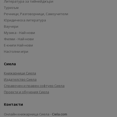
Литература за тийнейджъри
Туризъм
Речници, Разговорници, Самоучители
Юридическа литература
Ваучери
Музика - Най-нови
Филми - Най-нови
Е-книги Най-нови
Настолни игри
Сиела
Книжарници Сиела
Издателство Сиела
Справочен и правен софтуер Сиела
Проекти и обучения Сиела
Контакти
Онлайн книжарница Сиела -
Ciela.com