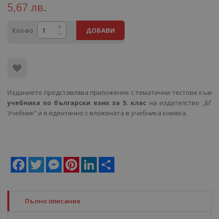
5,67 лв.
Кол-во
ДОБАВИ
Изданието представлява приложение с тематични тестове към
учебника по български език за 5. клас
на издателство „БГ
Учебник“ и е идентично с вложената в учебника книжка.
Facebook
Twitter
Messenger
Pinterest
LinkedIn
Share
Пълно описание