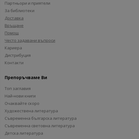
Партньори и приятели
За библиотеки
Доставка
Връщане
Помощ
Често задавани въпроси
Кариера
Дистрибуция
Контакти
Препоръчваме Ви
Топ заглавия
Най-нови книги
Очаквайте скоро
Художествена литература
Съвременна българска литература
Съвременна световна литература
Детска литература