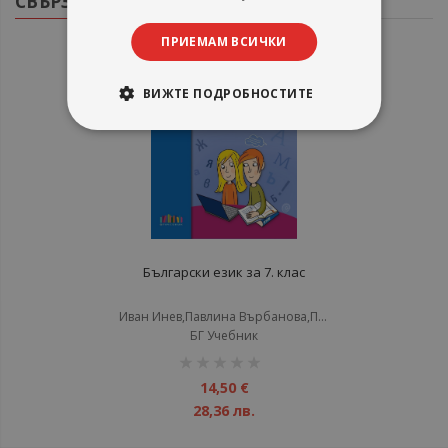
СВЪРЗАНИ ПРОДУКТИ
ПРИЕМАМ ВСИЧКИ
ВИЖТЕ ПОДРОБНОСТИТЕ
Български език за 7. клас
Иван Инев,Павлина Върбанова,Петя Маркова
БГ Учебник
рейтинг:
1%
14,50 €
28,36 лв.