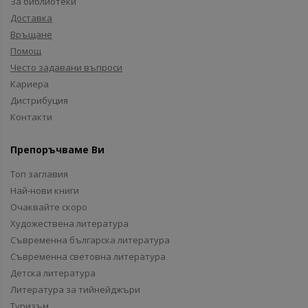
За библиотеки
Доставка
Връщане
Помощ
Често задавани въпроси
Кариера
Дистрибуция
Контакти
Препоръчваме Ви
Топ заглавия
Най-нови книги
Очаквайте скоро
Художествена литература
Съвременна българска литература
Съвременна световна литература
Детска литература
Литература за тийнейджъри
Туризъм