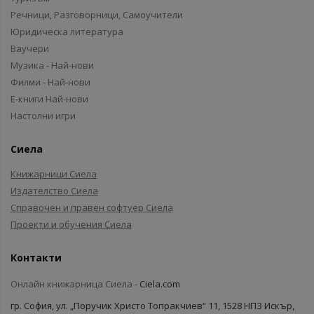
Речници, Разговорници, Самоучители
Юридическа литература
Ваучери
Музика - Най-нови
Филми - Най-нови
Е-книги Най-нови
Настолни игри
Сиела
Книжарници Сиела
Издателство Сиела
Справочен и правен софтуер Сиела
Проекти и обучения Сиела
Контакти
Онлайн книжарница Сиела -
Ciela.com
гр. София, ул. „Поручик Христо Топракчиев“ 11, 1528 НПЗ Искър,