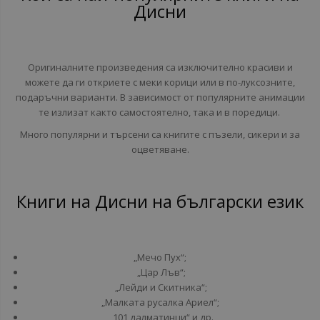
Дисни
Оригиналните произведения са изключително красиви и
можете да ги откриете с меки корици или в по-луксозните,
подаръчни варианти.
В зависимост от популярните анимации
те излизат както самостоятелно, така и в поредици.
Много популярни и търсени са книгите с пъзели, сикери и за
оцветяване.
Книги на Дисни на български език
„Мечо Пух“;
„Цар Лъв“;
„Лейди и Скитника“;
„Малката русалка Ариел“;
„101 далматинци“ и др.