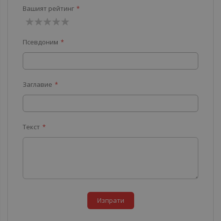
Вашият рейтинг
1
2
3
4
5
Псевдоним
звезда
звезди
звезди
звезди
звезди
Заглавие
Текст
Изпрати