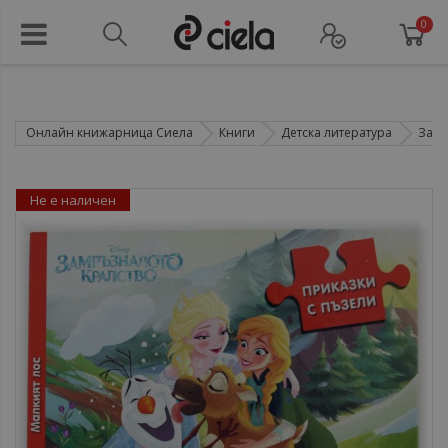
0
Онлайн книжарница Сиела
Книги
Детска литература
Зани
Не е наличен