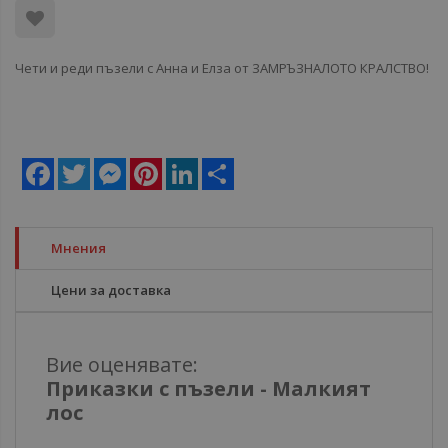
Чети и реди пъзели с Анна и Елза от ЗАМРЪЗНАЛОТО КРАЛСТВО!
Facebook
Twitter
Messenger
Pinterest
LinkedIn
Share
Мнения
Цени за доставка
Вие оценявате:
Приказки с пъзели - Малкият
лос