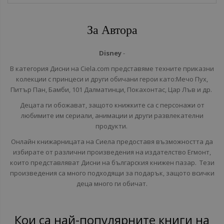
За Автора
Disney
-
В категория Дисни на Ciela.com представяме техните приказни
колекции с принцеси и други обичани герои като:Мечо Пух,
Питър Пан, Бамби, 101 Далматинци, Покахонтас, Цар Лъв и др.
Децата ги обожават, защото книжките са с персонажи от
любимите им сериали, анимации и други развлекателни
продукти.
Онлайн книжарницата на Сиела предоставя възможността да
избирате от различни произведения на издателство Егмонт,
които представляват Дисни на българския книжен пазар. Тези
произведения са много подходящи за подарък, защото всички
деца много ги обичат.
Кои са най-популярните книги на