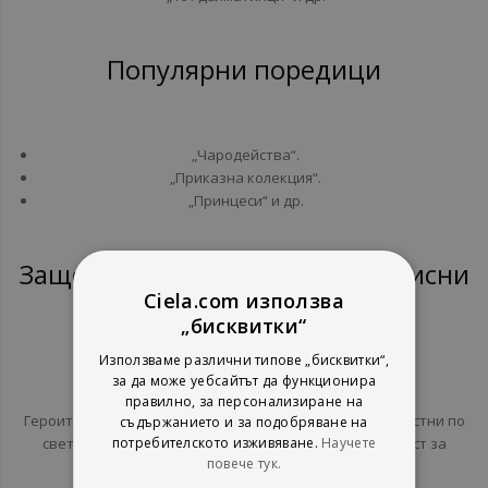
Популярни поредици
„Чародейства“.
„Приказна колекция“.
„Принцеси“ и др.
Защо да изберем книгите на Дисни
Ciela.com използва
„бисквитки“
1. Популярността на героите
Използваме различни типове „бисквитки“,
за да може уебсайтът да функционира
правилно, за персонализиране на
Героите на Дисни са обичани от милиони деца и възрастни по
съдържанието и за подобряване на
потребителското изживяване.
Научете
света. Изборът на книги с тях предоставя възможност за
повече тук.
вълнуващо и забавно четене.