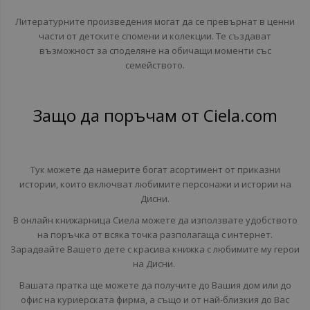
Литературните произведения могат да се превърнат в ценни
части от детските спомени и колекции. Те създават
възможност за споделяне на обичащи моменти със
семейството.
Защо да поръчам от Ciela.com
Тук можете да намерите богат асортимент от приказни
истории, които включват любимите персонажи и истории на
Дисни.
В онлайн книжарница Сиела можете да използвате удобството
на поръчка от всяка точка разполагаща с интернет.
Зарадвайте Вашето дете с красива книжка с любимите му герои
на Дисни.
Вашата пратка ще можете да получите до Вашия дом или до
офис на куриерската фирма, а също и от най-близкия до Вас