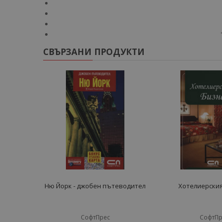
СВЪРЗАНИ ПРОДУКТИ
Ню Йорк - джобен пътеводител
Хотелиерския
СофтПрес
СофтПр