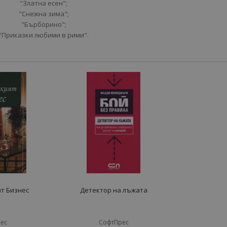
"Златна есен";
"Снежна зима";
"Бърборино";
"Приказки любими в рими".
т Бизнес
Детектор на лъжата
ес
СофтПрес