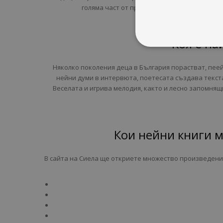
голяма част от произведенията си и може 
Коя е на
Няколко поколения деца в България порастват, пеей
нейни думи в интервюта, поетесата създава текста
Веселата и игрива мелодия, както и лесно запомнящ
Кои нейни книги м
В сайта на Сиела ще откриете множество произведения