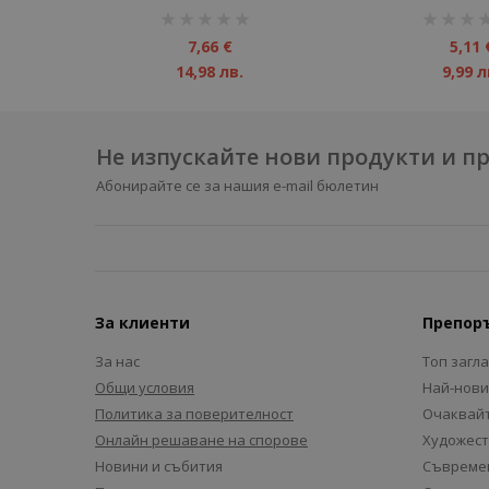
рейтинг:
рейтинг:
1%
1%
7,66 €
5,11 
14,98 лв.
9,99 л
Не изпускайте нови продукти и 
Абонирайте се за нашия e-mail бюлетин
За клиенти
Препор
За нас
Топ загл
Общи условия
Най-нови
Политика за поверителност
Очаквайт
Онлайн решаване на спорове
Художест
Новини и събития
Съвремен