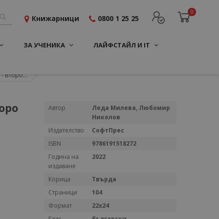
0
Книжарници
0800 1 25 25
ЗА УЧЕНИКА
ЛАЙФСТАЙЛ И IT
 Второ...
оро
Повече
Автор
Леда Милева, Любомир
информация
Николов
Издателство
СофтПрес
ISBN
9786191518272
Година на
2022
издаване
Корица
Твърда
Страници
104
Формат
22x24
Език
български