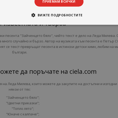
ПРИЕМАМ ВСИЧКИ
би това ги превръща в толкова любими на няколко поколения деца.
ВИЖТЕ ПОДРОБНОСТИТЕ
й-известната ѝ творба
ки песента "Зайченцето бяло", чийто текст е дело на Леда Милева.
 много случайно и бързо. Автор на музиката към песента е Петър С
ият се текст превръщат песента в истински детски химн, любим на 
българи.
ожете да поръчате на ciela.com
 на Леда Милева, които можете да закупите на достъпни и изгодни 
някои от тях:
"Зайченцето бяло";
"Цветни приказки";
"Топло лято";
"Юначе с калпаче";