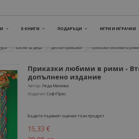
И
Е-КНИГИ
ПОДАРЪЦИ
ИГРИ И ИГРАЧКИ
тура
Басни за деца
Детски приказки
Приказки любими в рими -
Приказки любими в рими - Вт
допълнено издание
Автор:
Леда Милева
Издател:
СофтПрес
Бъдете първият оценил този продукт
15,33 €