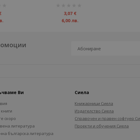
рейтинг:
1%
€
3,07 €
в.
6,00 лв.
промоции
ъчваме Ви
Сиела
авия
Книжарници Сиела
 книги
Издателство Сиела
е скоро
Справочен и правен софтуер С
вена литература
Проекти и обучения Сиела
на българска литература