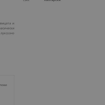
авицата и
асически
луксозно
олеми