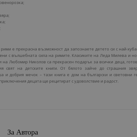
рвенорозка;
вяра;
ка;
;
 рими е прекрасна възможност да запознаете детето си с най-хуб
вени с вълшебната сила на римите. Класиките на Леда Милева и н
 на Любомир Николов са прекрасен подарък за всички деца, гото
ия свят на детските книги. От бялото зайче до страшния звяр
а и добрия мечок – тази книга е дом на български и световни г
приключения децата ще рецитират с удоволствие и радост.
За Автора