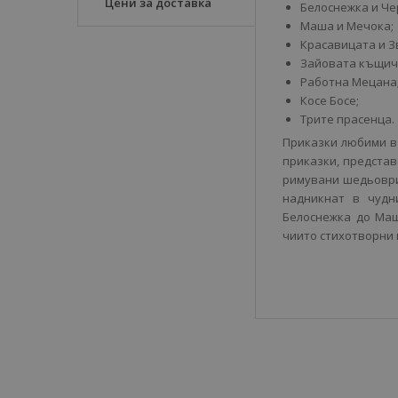
Цени за доставка
Белоснежка и Че
Маша и Мечока;
Красавицата и З
Зайовата къщич
Работна Мецана
Косе Босе;
Трите прасенца.
Приказки любими в
приказки, предста
римувани шедьоври
надникнат в чудн
Белоснежка до Маш
чиито стихотворни 