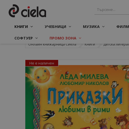
КНИГИ
УЧЕБНИЦИ
МУЗИКА
ФИЛМ
СОФТУЕР
ПРОМО ЗОНА
Онлайн книжарница Сиела
Книги
Детска литера
Не е наличен