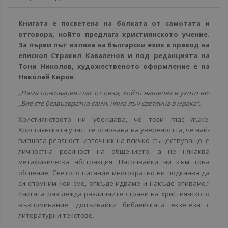
Книгата е посветена на болката от самотата и
отговора, който предлага християнското учение.
За първи път излиза на български език в превод на
епископ Страхил Каваленов и под редакцията на
Тони Николов, художественото оформление е на
Николай Киров.
„Няма по-коварен глас от онзи, който нашепва в ухото ни:
„Вие сте безвъзвратно сами, няма лъч светлина в мрака“.
Християнството ни убеждава, че този глас лъже.
Християнската участ се основава на увереността, че най-
висшата реалност, източник на всичко съществуващо, е
личностна реалност на общението, а не някаква
метафизическа абстракция. Насочвайки ни към това
общение, Светото писание многократно ни подканва да
си спомним кои сме, откъде идваме и накъде отиваме.“
Книгата разглежда различните страни на християнското
възпоминание, допълвайки библейската екзегеза с
литературни текстове.