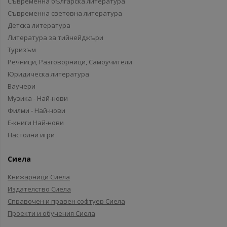
Съвременна българска литература
Съвременна световна литература
Детска литература
Литература за тийнейджъри
Туризъм
Речници, Разговорници, Самоучители
Юридическа литература
Ваучери
Музика - Най-нови
Филми - Най-нови
Е-книги Най-нови
Настолни игри
Сиела
Книжарници Сиела
Издателство Сиела
Справочен и правен софтуер Сиела
Проекти и обучения Сиела