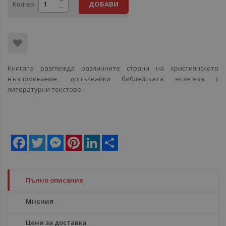
Кол-во
ДОБАВИ
Книгата разглежда различните страни на християнското
възпоминание, допълвайки библейската екзегеза с
литературни текстове.
Facebook
Twitter
Messenger
Pinterest
LinkedIn
Share
Пълно описание
Мнения
Цени за доставка